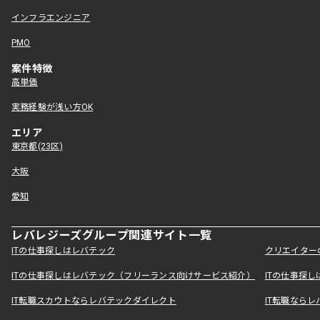
インフラエンジニア
PMO
案件特徴
高単価
実務経験が浅い方OK
エリア
東京都(23区)
大阪
愛知
レバレジーズグループ関連サイト一覧
ITの仕事探しはレバテック
クリエイター
ITの仕事探しはレバテック（フリーランス向けサービス紹介）
ITの仕事探
IT転職スカウトならレバテックダイレクト
IT転職なら