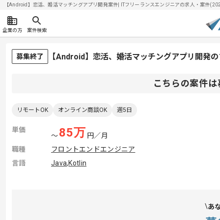
【Android】恋活、婚活マッチングアプリ開発案件| ITフリーランスエンジニアの求人・案件(2026/
企業の方
案件検索
【Android】恋活、婚活マッチングアプリ開発
募集終了
こちらの案件は
リモートOK
オンライン商談OK
週5日
単価
85
万
〜
円／月
職種
フロントエンドエンジニア
言語
Java
,
Kotlin
あ