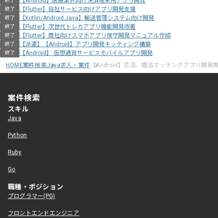
【Android】医療業界向け決済端末用アプリ開発
終了
【Flutter】自社サービス向けアプリ開発支援
終了
【Kotlin/Android Java】輸送管理システム向け開発
終了
【Flutter】次世代トレカアプリ機能開発改善
終了
【Flutter】商社向けスマホアプリ保守開発マニュアル作成
終了
【派遣】【Android】アプリ開発キッティング構築
終了
【Android】 仮想通貨サービスモバイルアプリ開発
終了
HOME
案件検索
Java求人・案件
【Android】恋活、婚活マッチングアプリ開発
案件検索
スキル
Java
Python
Ruby
Go
職種・ポジション
プログラマー(PG)
フロントエンドエンジニア