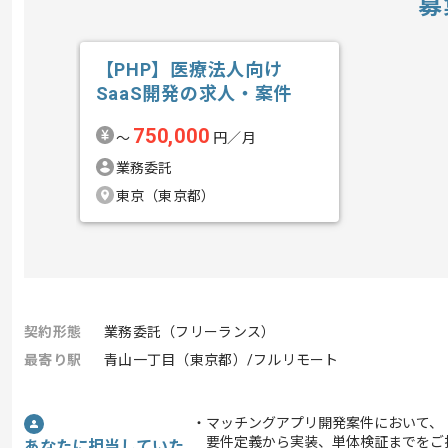
募
【PHP】医療法人向け
SaaS開発の求人・案件
750,000
〜
円／月
業務委託
東京（東京都）
契約形態
業務委託（フリーランス）
最寄り駅
青山一丁目（東京都）/フルリモート
・マッチングアプリ開発案件において、
要件定義から実装、単体検証までをご
あなたに担当していた