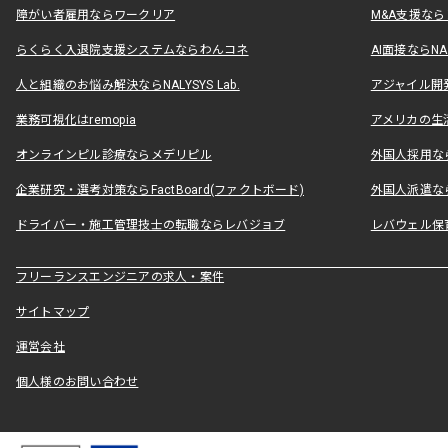
障がい者雇用ならワークリア
M&A支援な
らくらく入退院支援システムならわんコネ
AI面接ならNAL
人と組織のお悩み解決ならNALYSYS Lab.
アジャイル開発なら
業務可視化はremopia
アメリカの生活
オンラインピル診療ならメデリピル
外国人採用ならLe
企業研究・選考対策ならFactBoard(ファクトボード)
外国人派遣なら
ドライバー・施工管理技士の転職ならレバジョブ
レバウェル保
フリーランスエンジニアの求人・案件
サイトマップ
運営会社
個人様のお問い合わせ