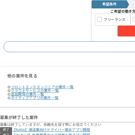
希望条件
ご希望の働き
フリーランス
他の案件を見る
フロントエンドエンジニアの案件一覧
クラウドサービスの案件一覧
追加開発の案件一覧
ネイティブアプリの案件一覧
募集が終了した案件
募集は終了していますが、参画先を探す際にお役立てください
【Kotlin】運送業向けドライバー端末アプリ開発
終了