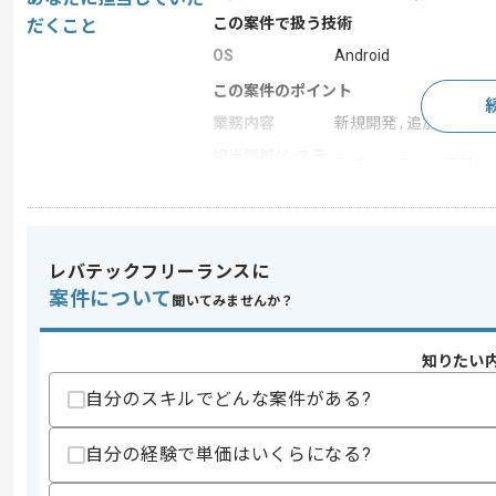
この案件で扱う技術
だくこと
OS
Android
この案件のポイント
業務内容
新規開発 , 追加開発 ,
担当領域/システ
スマートフォンアプリ 
ム
特徴
20代活躍中 , 長期プロジ
レバテックフリーランスに
求めるスキル
案件について
聞いてみませんか？
スキル
・Androidアプリの開発経験5年以上
・Kotlinを用いた開発経験3年以上
知りたい
・Android Javaを用いた開発経験1年以
・要件定義から実装、単体検証までを実
自分のスキルでどんな案件がある?
スキルに不安がある方へ
自分の経験で単価はいくらになる?
上記に似た経験やスキルをお持ちであれば申