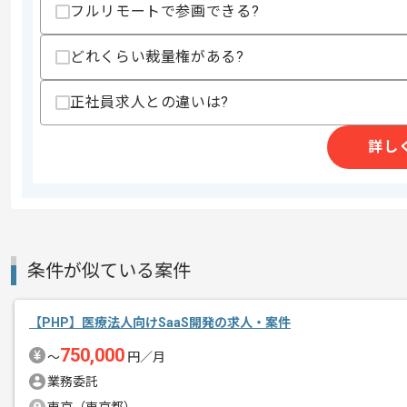
フルリモートで参画できる?
精算条件
有
どれくらい裁量権がある?
精算・お支払い
精算基準時間
140時間〜180時間
支払いサイト
15日
正社員求人との違いは?
詳し
商談回数
1回
その他募集要項
募集人数
1人
作業開始日
2024/07/01
条件が似ている案件
レバテック実績有りの企業です。
エージェントからのコ
【PHP】医療法人向けSaaS開発の求人・案件
アフィリエイトサービスやWebサービス
メント
750,000
〜
円／月
アプリケーション開発企画チームと協力
業務委託
サービスの機能追加及び改善を企画から