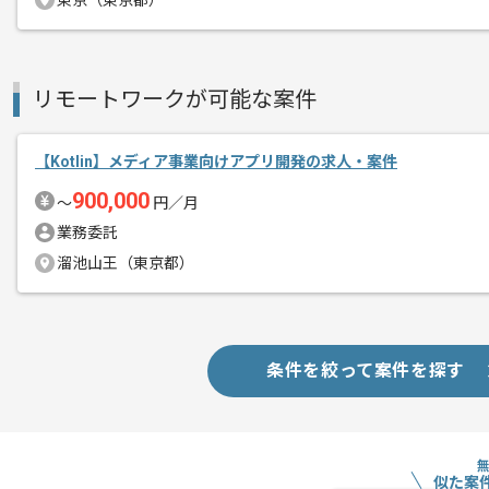
東京（東京都）
アイディアや企画がスピーディに反映さ
6秒に1組がマッチングするサービスの中
リモートワークが可能な案件
ユーザーの反応をダイレクトに感じるこ
CtoCのサービスに興味がある方やチャ
【Kotlin】メディア事業向けアプリ開発の求人・案件
900,000
〜
円／月
個々人が能力を最大限発揮できるよう、
業務委託
新しい技術を提案し実行していくチャン
溜池山王（東京都）
フルリモートでの作業となります。
条件を絞って案件を探す
似た案