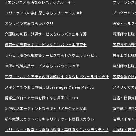
ITエンジニア就活ならレバテックルーキー
フリーランス
フリーランスの案件探しならフリーランスHub
プログラミン
オンライン診療ならレバクリ
医療・ヘルス
介護職の転職・派遣サービスならレバウェル介護
看護師の転職
保育士の転職支援サービスならレバウェル保育士
医療技師の転
リハビリ職の転職支援サービスならレバウェルリハビリ
栄養士の転職
医師の転職支援サービスならレバウェル医師
薬剤師の転職
医療・ヘルスケア業界の課題解決支援ならレバウェル株式会社
医療看護介護の
メキシコでのお仕事探しはLeverages Career Mexico
アメリカでのお仕事
留学生が日本で仕事を探すなら帰国GO.com
就活・転職支
新卒就活エージェントならキャリアチケット就職
新卒就活無料
新卒就活スカウトならキャリアチケット就職スカウト
若手ハイキャ
フリーター・既卒・未経験の就職・再就職ならハタラクティブ
未経験・若手