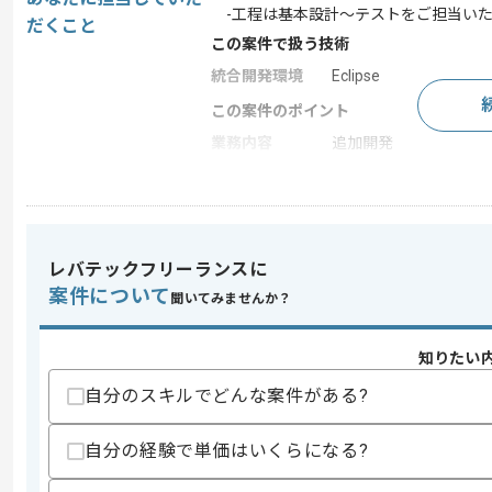
-工程は基本設計～テストをご担当いた
だくこと
この案件で扱う技術
統合開発環境
Eclipse
この案件のポイント
業務内容
追加開発
担当領域/システ
基幹業務システム
ム
特徴
参画実績あり , 長期プ
レバテックフリーランスに
案件について
聞いてみませんか？
求めるスキル
スキル
・Javaを用いた開発経験3年以上
知りたい
・WEB開発における実務経験
・開発リーダーとしての実務経験
自分のスキルでどんな案件がある?
・Eclipseを用いた開発経験
歓迎スキル
自分の経験で単価はいくらになる?
・オブジェクト指向による分析経験
・DOA(データ中心アプローチ)の経験