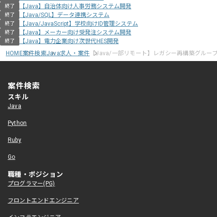
【Java】自治体向け人事労務システム開発
終了
【Java/SQL】データ連携システム
終了
【Java/JavaScript】学校向けID管理システム
終了
【Java】メーカー向け受発注システム開発
終了
【Java】電力企業向け次世代HES開発
終了
HOME
案件検索
Java求人・案件
【Java/一部リモート】レガシー再構築グルー
案件検索
スキル
Java
Python
Ruby
Go
職種・ポジション
プログラマー(PG)
フロントエンドエンジニア