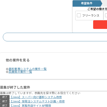
希望条件
ご希望の働き
フリーランス
他の案件を見る
基幹業務システムの案件一覧
兵庫県の案件一覧
募集が終了した案件
募集は終了していますが、参画先を探す際にお役立てください
【Java】スーパー向け基幹システム改修
終了
【Java】受発注システムテスト計画・改修
終了
【Java】某販売店サイトAP開発
終了