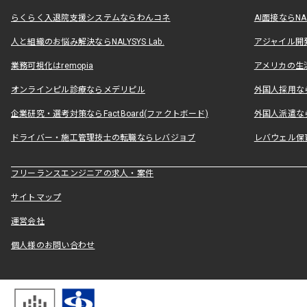
らくらく入退院支援システムならわんコネ
AI面接ならNAL
人と組織のお悩み解決ならNALYSYS Lab.
アジャイル開発なら
業務可視化はremopia
アメリカの生活
オンラインピル診療ならメデリピル
外国人採用ならLe
企業研究・選考対策ならFactBoard(ファクトボード)
外国人派遣なら
ドライバー・施工管理技士の転職ならレバジョブ
レバウェル保
フリーランスエンジニアの求人・案件
サイトマップ
運営会社
個人様のお問い合わせ