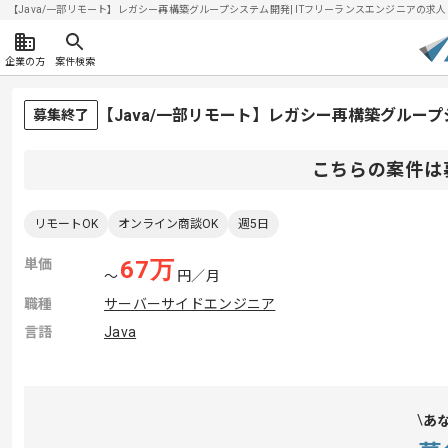
【Java/一部リモート】レガシー再構築グループシステム開発| ITフリーランスエンジニアの求人・案件
企業の方
案件検索
【Java/一部リモート】レガシー再構築グルー
募集終了
こちらの案件は
リモートOK
オンライン商談OK
週5日
単価
67
万
〜
円／月
職種
サーバーサイドエンジニア
言語
Java
あ