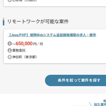
心斎橋（大阪府）
リモートワーク：週1日～3日ほどリモ
エージェントからのコ
※リモート頻度は習熟度や状況に応じて
メント
取引実績のある企業の案件です。
リモートワークが可能な案件
これまでの経験を活かしてご活躍いただ
長期案件ですので腰を据えて作業された
【Java/PHP】保険Webシステム追加開発構築の求人・案件
ぜひ一度、ご商談で雰囲気を掴んでいた
650,000
〜
円／月
業務委託
神谷町（東京都）
条件を絞って案件を探す
似た案