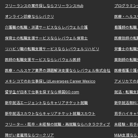
フリーランスの案件探しならフリーランスHub
プログラミン
オンライン診療ならレバクリ
医療・ヘルス
介護職の転職・派遣サービスならレバウェル介護
看護師の転職
保育士の転職支援サービスならレバウェル保育士
医療技師の転
リハビリ職の転職支援サービスならレバウェルリハビリ
栄養士の転職
医師の転職支援サービスならレバウェル医師
薬剤師の転職
医療・ヘルスケア業界の課題解決支援ならレバウェル株式会社
医療看護介護の
メキシコでのお仕事探しはLeverages Career Mexico
アメリカでのお仕事
留学生が日本で仕事を探すなら帰国GO.com
就活・転職支
新卒就活エージェントならキャリアチケット就職
新卒就活無料
新卒就活スカウトならキャリアチケット就職スカウト
若手ハイキャ
フリーター・既卒・未経験の就職・再就職ならハタラクティブ
未経験・若手
障がい者雇用ならワークリア
M&A支援な