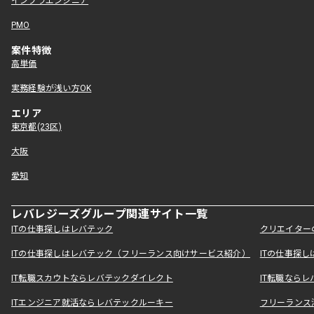
インフラエンジニア
PMO
案件特徴
高単価
実務経験が浅い方OK
エリア
東京都(23区)
大阪
愛知
レバレジーズグループ関連サイト一覧
ITの仕事探しはレバテック
クリエイター
ITの仕事探しはレバテック（フリーランス向けサービス紹介）
ITの仕事探
IT転職スカウトならレバテックダイレクト
IT転職なら
ITエンジニア就活ならレバテックルーキー
フリーランス