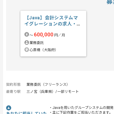
募
【Java】会計システムマ
イグレーションの求人・案
件
600,000
〜
円／月
業務委託
心斎橋（大阪府）
契約形態
業務委託（フリーランス）
最寄り駅
三ノ宮（兵庫県）/一部リモート
・Javaを用いたグループシステムの開
・主に下記作業をご担当いただきます。
あなたに担当していた