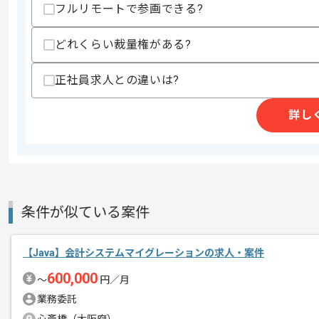
フルリモートで参画できる?
・AWSを用いた開発経験
スキルに不安がある方へ
どれくらい裁量権がある?
上記に似た経験やスキルをお持ちであれば申
正社員求人との違いは?
詳し
精算条件
有
精算・お支払い
精算基準時間
140時間〜180時間
支払いサイト
15日
条件が似ている案件
商談回数
1回
その他募集要項
募集人数
1人
【Java】会計システムマイグレーションの求人・案件
作業開始日
2024/06/24
600,000
〜
円／月
業務委託