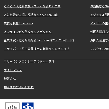
らくらく入退院支援システムならわんコネ
AI面接ならNAL
人と組織のお悩み解決ならNALYSYS Lab.
アジャイル開発なら
業務可視化はremopia
アメリカの生活
オンラインピル診療ならメデリピル
外国人採用ならLe
企業研究・選考対策ならFactBoard(ファクトボード)
外国人派遣なら
ドライバー・施工管理技士の転職ならレバジョブ
レバウェル保
フリーランスエンジニアの求人・案件
サイトマップ
運営会社
個人様のお問い合わせ