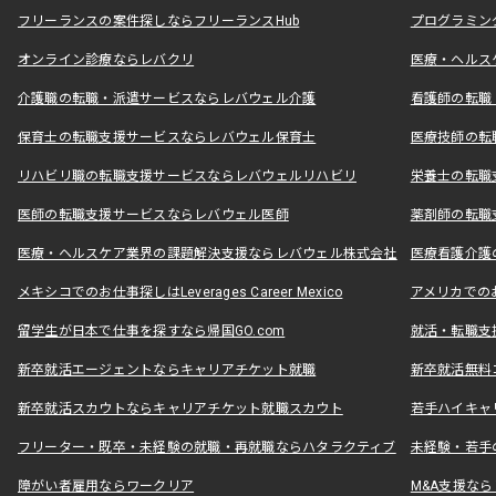
フリーランスの案件探しならフリーランスHub
プログラミン
オンライン診療ならレバクリ
医療・ヘルス
介護職の転職・派遣サービスならレバウェル介護
看護師の転職
保育士の転職支援サービスならレバウェル保育士
医療技師の転
リハビリ職の転職支援サービスならレバウェルリハビリ
栄養士の転職
医師の転職支援サービスならレバウェル医師
薬剤師の転職
医療・ヘルスケア業界の課題解決支援ならレバウェル株式会社
医療看護介護の
メキシコでのお仕事探しはLeverages Career Mexico
アメリカでのお仕事
留学生が日本で仕事を探すなら帰国GO.com
就活・転職支
新卒就活エージェントならキャリアチケット就職
新卒就活無料
新卒就活スカウトならキャリアチケット就職スカウト
若手ハイキャ
フリーター・既卒・未経験の就職・再就職ならハタラクティブ
未経験・若手
障がい者雇用ならワークリア
M&A支援な