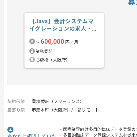
募
【Java】会計システムマ
イグレーションの求人・案
件
600,000
〜
円／月
業務委託
心斎橋（大阪府）
契約形態
業務委託（フリーランス）
最寄り駅
堺筋本町（大阪府）/一部リモート
・医療業界向け多目的臨床データ登録の
・多目的臨床データ登録システムを従来のS
あなたに担当していた