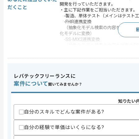
開発を行っていただきます。
だくこと
・主に下記作業をご担当いただきます。
-製造、単体テスト（メインはテスト
-FHIR連携変換
（抽象化モデル検索の内容をFHIR REST
化モデルに変換）
-SS-MIX2連携変換
（抽象化モデル検索の内容を従来のSS-M
換）
この案件で扱う技術
統合開発環境
Eclipse
レバテックフリーランスに
この案件のポイント
案件について
聞いてみませんか？
業務内容
追加開発
特徴
長期プロジェクト
知りたい
自分のスキルでどんな案件がある?
求めるスキル
自分の経験で単価はいくらになる?
スキル
・Javaを用いた開発経験