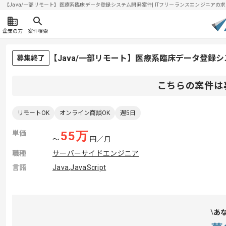
【Java/一部リモート】医療系臨床データ登録システム開発案件| ITフリーランスエンジニアの求人・案
企業の方
案件検索
【Java/一部リモート】医療系臨床データ登録
募集終了
こちらの案件は
リモートOK
オンライン商談OK
週5日
単価
55
万
〜
円／月
職種
サーバーサイドエンジニア
言語
Java
,
JavaScript
あ