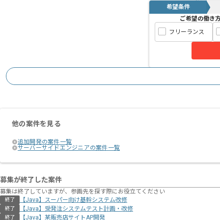
希望条件
ご希望の働き
フリーランス
他の案件を見る
追加開発の案件一覧
サーバーサイドエンジニアの案件一覧
募集が終了した案件
募集は終了していますが、参画先を探す際にお役立てください
【Java】スーパー向け基幹システム改修
終了
【Java】受発注システムテスト計画・改修
終了
【Java】某販売店サイトAP開発
終了