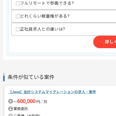
スキルに不安がある方へ
フルリモートで参画できる?
上記に似た経験やスキルをお持ちであれば申
どれくらい裁量権がある?
正社員求人との違いは?
精算条件
有
精算・お支払い
精算基準時間
140時間〜180時間
詳し
支払いサイト
15日
商談回数
1回
その他募集要項
募集人数
1人
条件が似ている案件
作業開始日
2024/07/01
【Java】会計システムマイグレーションの求人・案件
600,000
〜
円／月
レバテックでの実績がある企業の案件で
業務委託
エージェントからのコ