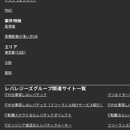
インフラエンジニア
PMO
案件特徴
高単価
実務経験が浅い方OK
エリア
東京都(23区)
大阪
愛知
レバレジーズグループ関連サイト一覧
ITの仕事探しはレバテック
クリエイター
ITの仕事探しはレバテック（フリーランス向けサービス紹介）
ITの仕事探
IT転職スカウトならレバテックダイレクト
IT転職なら
ITエンジニア就活ならレバテックルーキー
フリーランス