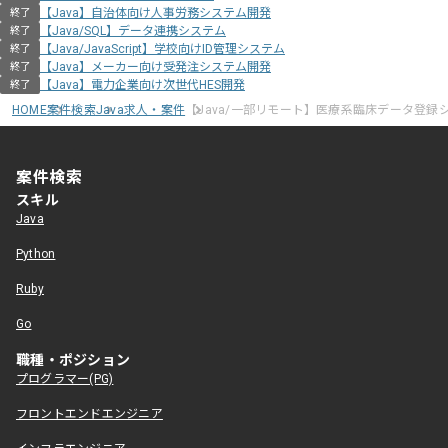
【Java】自治体向け人事労務システム開発
終了
【Java/SQL】データ連携システム
終了
【Java/JavaScript】学校向けID管理システム
終了
【Java】メーカー向け受発注システム開発
終了
【Java】電力企業向け次世代HES開発
終了
HOME
案件検索
Java求人・案件
【Java/一部リモート】医療系臨床データ登録
案件検索
スキル
Java
Python
Ruby
Go
職種・ポジション
プログラマー(PG)
フロントエンドエンジニア