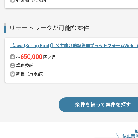
メント
心斎橋（大阪府）
Javaを用いた開発経験を活かすことが
複数案件を保有している企業ですので、
ご経験と実績に応じてスライド案件のご
リモートワークが可能な案件
新しいアイディアや技術を積極的に導入
経験豊富なエンジニアと成長が出来る環
【Java(Spring Boot)】公共向け施設管理プラットフォームWeb.
スキルアップされたい方、長期的に参画
650,000
〜
円／月
週2日～3日ほどリモートでの作業を想
業務委託
※リモート頻度は習熟度や状況に応じて
新橋（東京都）
条件を絞って案件を探す
似た案