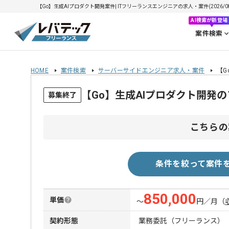
【Go】生成AIプロダクト開発案件| ITフリーランスエンジニアの求人・案件(2026/08
AI検索が新登場
案件検索
HOME
案件検索
サーバーサイドエンジニア求人・案件
【G
【Go】生成AIプロダクト開発
募集終了
こちらの
条件を絞って案件
850,000
単価
〜
円／月
（
契約形態
業務委託（フリーランス）