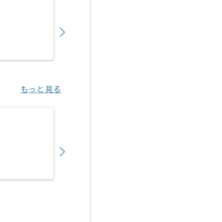
【言語不問】金融関連システム開発の求人・
700,000
〜
円／月
業務委託
御茶ノ水（東京都）
もっと見る
【Go】大手エンタメ企業向けアプリ開発案件
700,000
〜
円／月
業務委託
池袋（東京都）