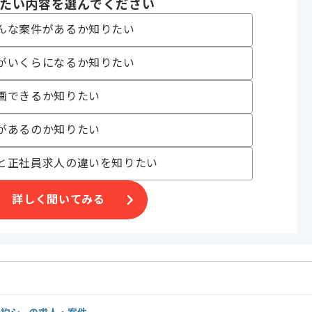
たい内容を選んでください
 チューニング , API開発
んな案件があるか知りたい
ザイン・イベント
ェクト , 従業員1000名以上の会社 , BtoC向け
がいくらになるか知りたい
画できるか知りたい
があるのか知りたい
など
社の案件となります。
と正社員求人の違いを知りたい
作業となります。
詳しく聞いてみる