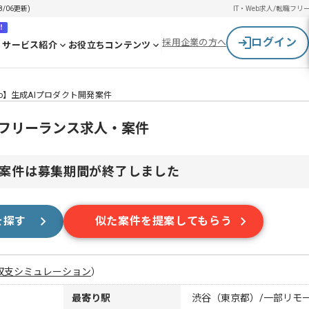
/06更新)
IT・Web求人/転職
フリ
！
ログイン
採用企業の方へ
サービス紹介
お役立ちコンテンツ
o】生成AIプロダクト開発案件
のフリーランス求人・案件
案件は募集期間が終了しました
を探す
似た案件を提案してもらう
収支シミュレーション
）
最寄り駅
渋谷（東京都）/一部リモ