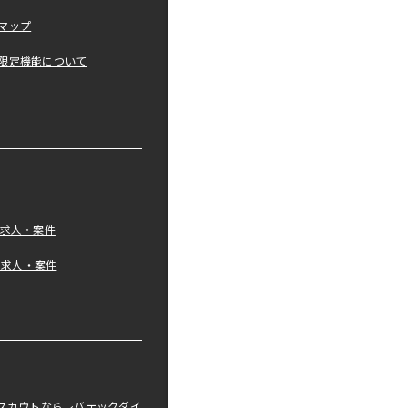
マップ
限定機能について
の求人・案件
tの求人・案件
職スカウトならレバテックダイ