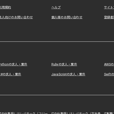
利用規約
ヘルプ
サイト
法人向けのお問い合わせ
個人様のお問い合わせ
登録者
Pythonの求人・案件
Rubyの求人・案件
AWS
C#の求人・案件
JavaScriptの求人・案件
Swif
ITの仕事探しはレバテック（フリー
ITの仕事探しはレバテック（正社員
IT転