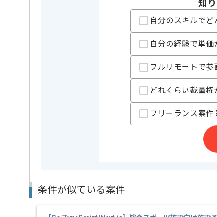
知り
業務内容
追加開発 ,
この案件のポイント
自分のスキルでど
担当領域/システム
広告・デ
特徴
長期プロジ
自分の経験で単価
フルリモートで参
担当者より
どれくらい裁量権
メディア事業、インターネット広告事業、ゲーム事業
多岐にわたって事業を展開する日本でも有名な事業会
フリーランス案件
本案件は、会社のメイン事業部分を開発する部署での
当面はフルリモートを想定しております。
条件が似ている案件