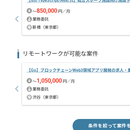
【Go/TypeScript/Next.js】総合スポーツ施設向け施
850,000
〜
円／月
業務委託
新橋（東京都）
リモートワークが可能な案件
【Go】ブロックチェーンWeb3領域アプリ開発の求人・
1,050,000
〜
円／月
業務委託
渋谷（東京都）
条件を絞って案件