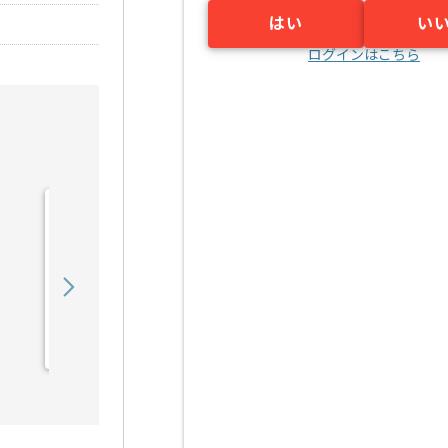
はい
い
ログインはこちら
【言語不問】金融関連シス
テム開発の求人・案件
700,000
〜
円／月
業務委託
御茶ノ水（東京都）