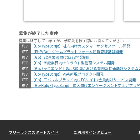
募集が終了した案件
募集は終了していますが、参画先を探す際にお役立てください
【Go/TypeScript】社内向けカスタマーサクセスツール開発
終了
【PHP/Go】ゲームプラットフォーム通貨管理基盤開発
終了
【Go】EC事業者向けSaaS開発刷新
終了
【Go】医療業界向けクラウド型管理システム開発
終了
【Goバックエンド】SaaS領域における業務系共通基盤システム
終了
【Go/TypeScript】AI系新規プロダクト開発
終了
【Go】アパレルブランド向けECサイト/会員向けサービス開発
終了
【Go/Ruby/TypeScript】顧客向けエンゲージメント向上アプリ
終了
フリーランススタートガイド
ご利用者インタビュー