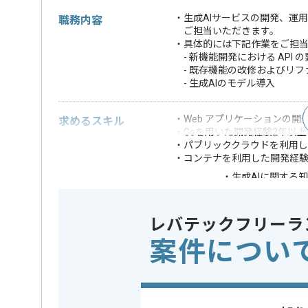
・生成AIサービスの開発、運
職務内容
ご担当いただきます。
・具体的には下記作業をご担
- 新機能開発における API
- 既存機能の改修およびリフ
- 生成AIのモデル導入
・Web アプリケーションの開
求めるスキル
・Goを用いた開発経験2年以上
・パブリッククラウドを利用
・コンテナを利用した開発経
・生成AIに関する
・生成AIを導入し
歓迎スキル
・技術選定／アー
レバテックフリーラ
※上記に似た経験やスキルをお持ち
案件につい
フレームワーク
React , Ne
この案件で扱う技術
クラウド
AWS
開発ツール
GitHub , D