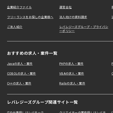
企業紹介ファイル
運営会社
フリーランスをお探しの企業様へ
法人向けの資料請求
ご友人紹介
レバレジーズグループ・プライバシ
ーポリシー
おすすめの求人・案件一覧
Javaの求人・案件
PHPの求人・案件
COBOLの求人・案件
VBAの求人・案件
C++の求人・案件
Railsの求人・案件
レバレジーズグループ関連サイト一覧
ITの仕事探しはレバテック
クリエイターの案件探しはレバテ