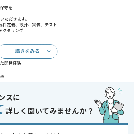
用保守を
当いただきます。
 の要件定義、設計、実装、テスト
ァクタリング
続きをみる
発経験3年以上
した開発経験
験
知識
た開発経験
キテクチャ設計の経験
ンスに
であれば申し込み可能なケースもございます！まずはお気軽にご相談ください！
て
詳しく聞いてみませんか？
xt.js
ocker , BigQuery