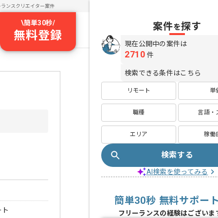
ーランスクリエイター案件
\
簡単30秒
/
案件
探す
を
無料登録
現在公開中の案件は
2710
件
検索できる条件はこちら
リモート
単
職種
言語・
エリア
稼働
検索する
AI検索を使ってみる
簡単30秒 無料サポー
ート
フリーランスの経験はございま