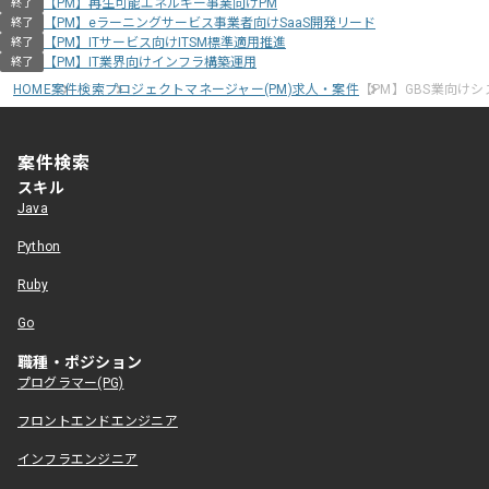
【PM】再生可能エネルギー事業向けPM
終了
【PM】eラーニングサービス事業者向けSaaS開発リード
終了
【PM】ITサービス向けITSM標準適用推進
終了
【PM】IT業界向けインフラ構築運用
終了
HOME
案件検索
プロジェクトマネージャー(PM)求人・案件
【PM】GBS業向け
案件検索
スキル
Java
Python
Ruby
Go
職種・ポジション
プログラマー(PG)
フロントエンドエンジニア
インフラエンジニア