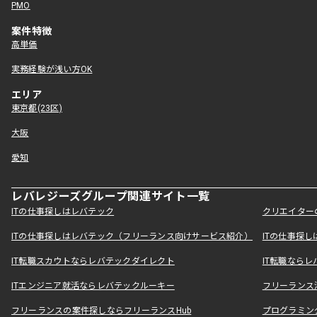
PMO
案件特徴
高単価
実務経験が浅い方OK
エリア
東京都(23区)
大阪
愛知
レバレジーズグループ関連サイト一覧
ITの仕事探しはレバテック
クリエイター
ITの仕事探しはレバテック（フリーランス向けサービス紹介）
ITの仕事探
IT転職スカウトならレバテックダイレクト
IT転職なら
ITエンジニア就活ならレバテックルーキー
フリーランス
フリーランスの案件探しならフリーランスHub
プログラミン