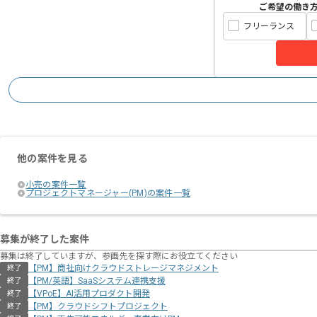
ご希望の働き
フリーランス
他の案件を見る
小売の案件一覧
プロジェクトマネージャー(PM)の案件一覧
募集が終了した案件
募集は終了していますが、参画先を探す際にお役立てください
【PM】商社向けクラウドストレージマネジメント
終了
【PM/英語】SaaSシステム連携支援
終了
【VPoE】AI活用プロダクト開発
終了
【PM】クラウドシフトプロジェクト
終了