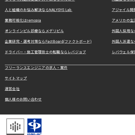
人と組織のお悩み解決ならNALYSYS Lab.
アジャイル開発なら
業務可視化はremopia
アメリカの生活
オンラインピル診療ならメデリピル
外国人採用ならLe
企業研究・選考対策ならFactBoard(ファクトボード)
外国人派遣なら
ドライバー・施工管理技士の転職ならレバジョブ
レバウェル保
フリーランスエンジニアの求人・案件
サイトマップ
運営会社
個人様のお問い合わせ