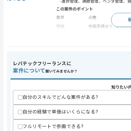
-進捗管理、課題管理、ベンダ管理、
この案件のポイント
業界
小売
特徴
参画実績あり , 上流工
求めるスキル
スキル
・ 小売業における業務知見
・ 小売業務システム開発プロジェクトで
レバテックフリーランスに
・ プロジェクト及び外部ベンダーとの
案件について
聞いてみませんか？
・ クライアント業務の代替支援として
・ プロジェクトと組織とチームを横断
・ 資料作成経験(PowerPointとExcelとWo
知りたい
歓迎スキル
自分のスキルでどんな案件がある?
・ 小売事業者として、小売業務システ
・ Webアプリケーションの開発におけ
自分の経験で単価はいくらになる?
-費用感、スケジュール感、難易度
・スーパーマーケット業界経験
・小売業システム部または、クライアン
フルリモートで参画できる?