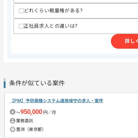
スキルに不安がある方へ
どれくらい裁量権がある?
上記に似た経験やスキルをお持ちであれば申
正社員求人との違いは?
商談回数
2回
詳し
その他募集要項
募集人数
1人
作業開始日
2024/07/01
条件が似ている案件
レバテックでの実績がある企業の案件で
エージェントからのコ
メント
PMの経験を活かすことができます。
【PM】予防接種システム運用保守の求人・案件
複数案件を保有している企業ですので、
950,000
〜
円／月
ご経験と実績に応じてスライド案件のご
業務委託
新しいアイディアや技術を積極的に導入
豊洲（東京都）
経験豊富なエンジニアと成長が出来る環