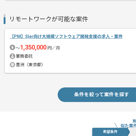
スキルアップされたい方、長期的に参画
リモートワークが可能な案件
基本的には一部リモート作業を見込んで
【PM】Sler向け大規模ソフトウェア開発支援の求人・案件
1,350,000
〜
円／月
業務委託
豊洲（東京都）
条件を絞って案件を探す
似た案
希望条件