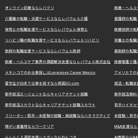
オンライン診療ならレバクリ
医療・ヘルス
介護職の転職・派遣サービスならレバウェル介護
看護師の転職
保育士の転職支援サービスならレバウェル保育士
医療技師の転
リハビリ職の転職支援サービスならレバウェルリハビリ
栄養士の転職
医師の転職支援サービスならレバウェル医師
薬剤師の転職
医療・ヘルスケア業界の課題解決支援ならレバウェル株式会社
医療看護介護の
メキシコでのお仕事探しはLeverages Career Mexico
アメリカでのお仕事
留学生が日本で仕事を探すなら帰国GO.com
就活・転職支
新卒就活エージェントならキャリアチケット就職
新卒就活無料
新卒就活スカウトならキャリアチケット就職スカウト
若手ハイキャ
フリーター・既卒・未経験の就職・再就職ならハタラクティブ
未経験・若手
障がい者雇用ならワークリア
M&A支援な
らくらく入退院支援システムならわんコネ
AI面接ならNAL