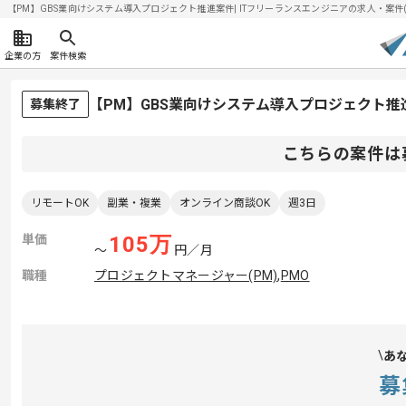
【PM】GBS業向けシステム導入プロジェクト推進案件| ITフリーランスエンジニアの求人・案件(202
企業の方
案件検索
【PM】GBS業向けシステム導入プロジェクト
募集終了
こちらの案件は
リモートOK
副業・複業
オンライン商談OK
週3日
単価
105
万
〜
円／月
職種
プロジェクトマネージャー(PM)
,
PMO
あ
募