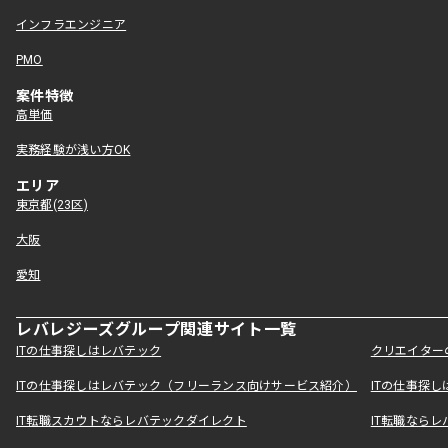
インフラエンジニア
PMO
案件特徴
高単価
実務経験が浅い方OK
エリア
東京都(23区)
大阪
愛知
レバレジーズグループ関連サイト一覧
ITの仕事探しはレバテック
クリエイター
ITの仕事探しはレバテック（フリーランス向けサービス紹介）
ITの仕事探
IT転職スカウトならレバテックダイレクト
IT転職なら