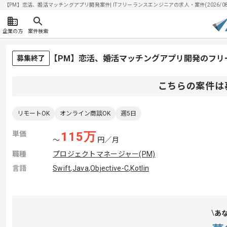
【PM】恋活、婚活マッチングアプリ開発案件| ITフリーランスエンジニアの求人・案件(2026/08
企業の方
案件検索
【PM】恋活、婚活マッチングアプリ開発のフリ
募集終了
こちらの案件は
リモートOK
オンライン商談OK
週5日
単価
115
万
〜
円／月
職種
プロジェクトマネージャー(PM)
言語
Swift
,
Java
,
Objective-C
,
Kotlin
あ