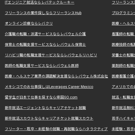
ITエンジニア就活ならレバテックルーキー
フリーランス
フリーランスの案件探しならフリーランスHub
プログラミン
オンライン診療ならレバクリ
医療・ヘルス
介護職の転職・派遣サービスならレバウェル介護
看護師の転職
保育士の転職支援サービスならレバウェル保育士
医療技師の転
リハビリ職の転職支援サービスならレバウェルリハビリ
栄養士の転職
医師の転職支援サービスならレバウェル医師
薬剤師の転職
医療・ヘルスケア業界の課題解決支援ならレバウェル株式会社
医療看護介護の
メキシコでのお仕事探しはLeverages Career Mexico
アメリカでのお仕事
留学生が日本で仕事を探すなら帰国GO.com
就活・転職支
新卒就活エージェントならキャリアチケット就職
新卒就活無料
新卒就活スカウトならキャリアチケット就職スカウト
若手ハイキャ
フリーター・既卒・未経験の就職・再就職ならハタラクティブ
未経験・若手