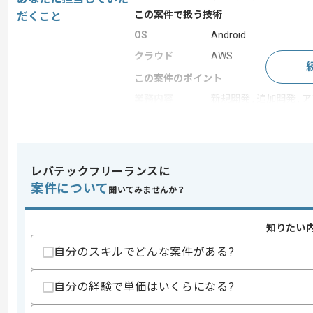
この案件で扱う技術
だくこと
OS
Android
クラウド
AWS
この案件のポイント
業務内容
新規開発 , 追加開発 ,
担当領域/システ
スマートフォンアプリ 
ム
特徴
20代活躍中 , 長期プロジ
レバテックフリーランスに
案件について
聞いてみませんか？
求めるスキル
スキル
・ToC向けサービスのプロジェクト管理
知りたい
・開発プロジェクトにおける要件定義と
・スマホアプリ開発プロジェクト経験
自分のスキルでどんな案件がある?
スキルに不安がある方へ
自分の経験で単価はいくらになる?
上記に似た経験やスキルをお持ちであれば申