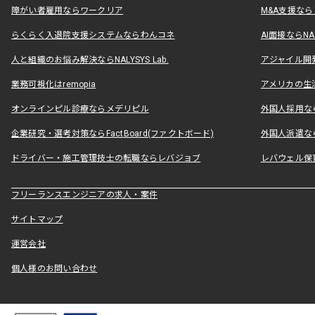
障がい者雇用ならワークリア
M&A支援な
らくらく入退院支援システムならわんコネ
AI面接ならNAL
人と組織のお悩み解決ならNALYSYS Lab.
アジャイル開発なら
業務可視化はremopia
アメリカの生活
オンラインピル診療ならメデリピル
外国人採用ならLe
企業研究・選考対策ならFactBoard(ファクトボード)
外国人派遣なら
ドライバー・施工管理技士の転職ならレバジョブ
レバウェル保
フリーランスエンジニアの求人・案件
サイトマップ
運営会社
個人様のお問い合わせ