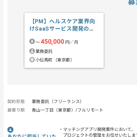
募
【PM】ヘルスケア業界向
けSaaSサービス開発の求
人・案件
450,000
〜
円／月
業務委託
小伝馬町（東京都）
契約形態
業務委託（フリーランス）
最寄り駅
青山一丁目（東京都）/フルリモート
・マッチングアプリ開発案件において、
プロジェクトの管理をお任せいたしま
あなたに担当していた