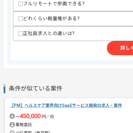
フルリモートで参画できる?
精算条件
有
どれくらい裁量権がある?
精算・お支払い
精算基準時間
140時間〜180時間
正社員求人との違いは?
支払いサイト
15日
詳し
商談回数
1回
その他募集要項
募集人数
1人
作業開始日
2024/07/01
条件が似ている案件
レバテック実績有りの企業です。
【PM】ヘルスケア業界向けSaaSサービス開発の求人・案件
エージェントからのコ
アフィリエイトサービスやWebサービス
450,000
メント
〜
円／月
業務委託
アプリケーション開発企画チームと協力