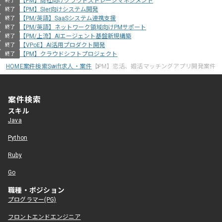
【PM】商社向けクラウドストレージマネジメント
終了
【PM】SIer向けシステム開発
終了
【PM/英語】SaaSシステム連携支援
終了
【PM/英語】ネットワーク領域向けPMサポート
終了
【PM/上流】AIエージェント基盤新規構築
終了
【VPoE】AI活用プロダクト開発
終了
【PM】クラウドシフトプロジェクト
終了
HOME
案件検索
Swift求人・案件
【PM】恋活、婚活マッチングアプリ開発案件
案件検索
スキル
Java
Python
Ruby
Go
職種・ポジション
プログラマー(PG)
フロントエンドエンジニア