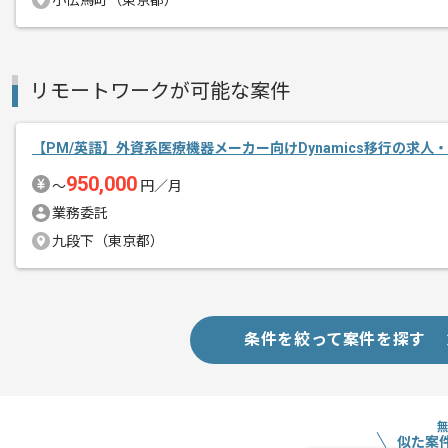
小伝馬町（東京都）
サービスの機能追加及び改善を企画から
アイディアや企画がスピーディに反映さ
リモートワークが可能な案件
6秒に1組がマッチングするサービスの中
ユーザーの反応をダイレクトに感じるこ
【PM/英語】外資系医療機器メーカー向けDynamics移行の求人
CtoCのサービスに興味がある方やチャ
950,000
〜
円／月
個々人が能力を最大限発揮できるよう、
業務委託
新しい技術を提案し実行していくチャン
九段下（東京都）
フルリモートでの作業となります。
条件を絞って案件を探す
似た案