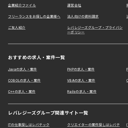
企業紹介ファイル
運営会社
フリーランスをお探しの企業様へ
法人向けの資料請求
ご友人紹介
レバレジーズグループ・プライバシ
ーポリシー
おすすめの求人・案件一覧
Javaの求人・案件
PHPの求人・案件
COBOLの求人・案件
VBAの求人・案件
C++の求人・案件
Railsの求人・案件
レバレジーズグループ関連サイト一覧
ITの仕事探しはレバテック
クリエイターの案件探しはレバテ