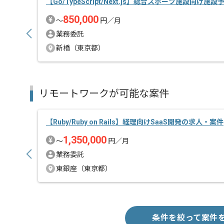
【Go/TypeScript/Next.js】総合スポーツ施設向け施
850,000
〜
円／月
業務委託
新橋（東京都）
リモートワークが可能な案件
【Ruby/Ruby on Rails】経理向けSaaS開発の求人・案件
1,350,000
〜
円／月
業務委託
東銀座（東京都）
条件を絞って案件