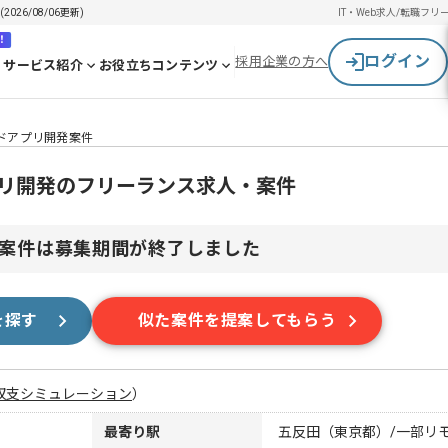
26/08/06更新)
IT・Web求人/転職
フリ
！
ログイン
採用企業の方へ
サービス紹介
お役立ちコンテンツ
ードアプリ開発案件
プリ開発のフリーランス求人・案件
案件は募集期間が終了しました
を探す
似た案件を提案してもらう
収支シミュレーション
）
最寄り駅
五反田（東京都）/一部リ