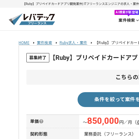
【Ruby】プリペイドカードアプリ開発案件| ITフリーランスエンジニアの求人・案件(20
AI検索が新登場
案件検索
HOME
案件検索
Ruby求人・案件
【Ruby】プリペイドカ
【Ruby】プリペイドカードア
募集終了
こちらの
条件を絞って案件
850,000
単価
〜
円／月
（
契約形態
業務委託（フリーランス）