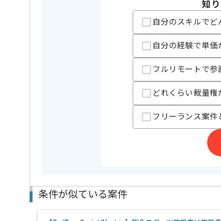
知り
支払いサイト
15日
自分のスキルでど
自分の経験で単価
担当者より
Rubyでの開発経験を活かすことができます。
フルリモートで参
複数案件を保有している企業ですので、
ご経験と実績に応じてスライド案件のご提案も差し上
どれくらい裁量権
新しいアイディアや技術を積極的に導入し、
経験豊富なエンジニアと成長が出来る環境でございま
スキルアップされたい方、長期的に参画されたい方に
フリーランス案件
基本的には一部リモート作業を見込んでおります。
条件が似ている案件