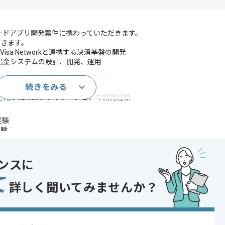
カードアプリ開発案件に携わっていただきます。
だきます。
sa Networkと連携する決済基盤の開発
出金システムの設計、開発、運用
続きをみる
以上)
eSQL)を用いたWebアプリケーションの開発経験
経験
経験
であれば申し込み可能なケースもございます！まずはお気軽にご相談ください！
ンスに
発
て
 , 30代活躍中
詳しく聞いてみませんか？
〜180時間