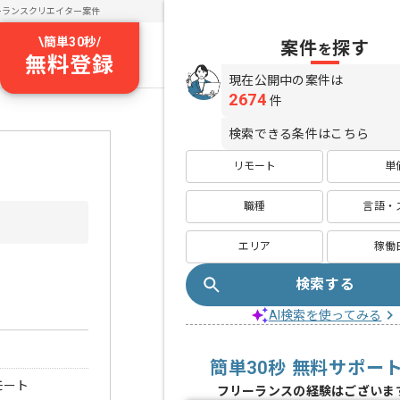
ーランスクリエイター案件
\
簡単30秒
/
案件
探す
を
無料登録
現在公開中の案件は
2674
件
検索できる条件はこちら
リモート
単
職種
言語・
エリア
稼働
検索する
AI検索を使ってみる
簡単30秒 無料サポー
モート
フリーランスの経験はございま