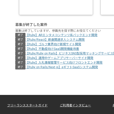
募集が終了した案件
募集は終了していますが、参画先を探す際にお役立てください
【Ruby】ARエンタメコンテンツ系バックエンド開発
終了
【Ruby/React】飲食関連求人システム開発
終了
【Ruby】ゴルフ業界向け新規サイト開発
終了
【Ruby】不動産向けSaaS開発機能改善
終了
【Ruby/Ruby on Rails】ビジネスSNS型採用マッチングサービ
終了
【Ruby】運用中ゲームアプリサーバーサイド開発
終了
【Ruby】入札情報管理サービス向けフロントエンド開発
終了
【Ruby on Rails/Next.js】eギフトSaaSシステム開発
終了
フリーランススタートガイド
ご利用者インタビュー