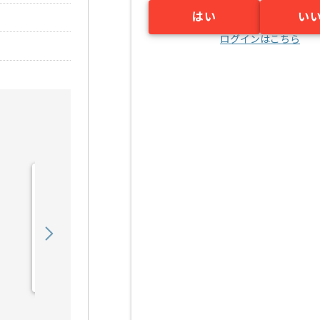
はい
い
ログインはこちら
【Java】行政向けシステ
ム保守の求人・案件
600,000
〜
円／月
業務委託
浦和（埼玉県）