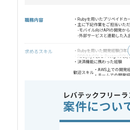
・Rubyを用いたプリペイド
職務内容
・主に下記作業をご担当いた
-モバイル向けAPIの開発からVi
-外部サービスと連動した入
・Rubyを用いた開発経験(3年
求めるスキル
・RDB(MySQLと Postgr
・決済機能に携わった経験
・AWS上での開発
歓迎スキル
・チームでの開発
※上記に似た経験やスキルをお持ち
レバテックフリーラ
業務内容
アプリ開
この案件のポイント
案件につい
特徴
20代活躍中
精算条件
有
精算・お支払い
精算基準時間
140時間