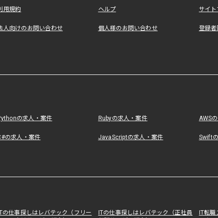
利用規約
ヘルプ
サイト
法人向けのお問い合わせ
個人様のお問い合わせ
登録者
Pythonの求人・案件
Rubyの求人・案件
AWS
C#の求人・案件
JavaScriptの求人・案件
Swif
ITの仕事探しはレバテック（フリー
ITの仕事探しはレバテック（正社員
IT転