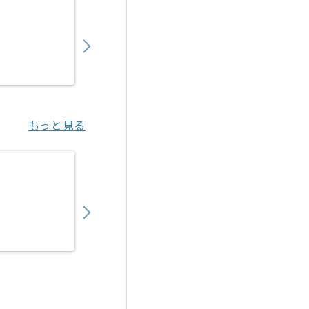
【Java】行政向けシステム保守の求人・案件
600,000
〜
円／月
業務委託
浦和（埼玉県）
もっと見る
【Ruby】物流マッチングサービス開発の求人
950,000
〜
円／月
業務委託
八丁堀（東京都）