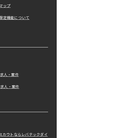
マップ
限定機能について
の求人・案件
tの求人・案件
職スカウトならレバテックダイ