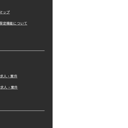
マップ
限定機能について
の求人・案件
tの求人・案件