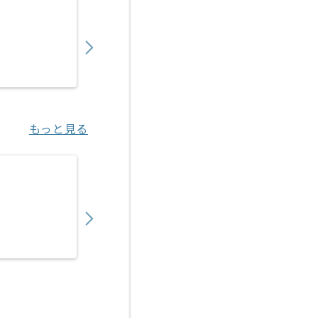
【Python】スマートビルディング開発の求人
850,000
〜
円／月
業務委託
赤坂見附（東京都）
もっと見る
【Python】物流向けAI見積もり支援SaaS
800,000
〜
円／月
業務委託
虎ノ門（東京都）