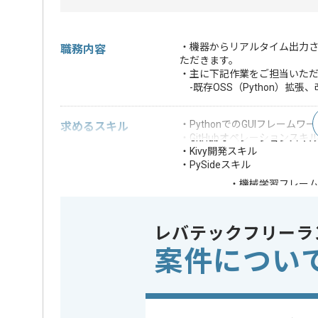
・機器からリアルタイム出力
職務内容
ただきます。
・主に下記作業をご担当いた
-既存OSS（Python）拡張
・PythonでのGUIフレーム
求めるスキル
・GitHubオペレーションスキ
・Kivy開発スキル
・PySideスキル
・機械学習フレー
歓迎スキル
・モバイルアプリ・
※上記に似た経験やスキルをお持ち
レバテックフリーラ
案件につい
開発ツール
この案件で扱う技術
GitHub
業務内容
追加開発 
この案件のポイント
担当領域/システム
Webサイ