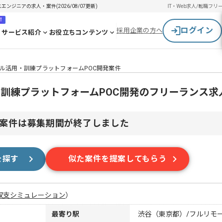
エンジニアの求人・案件(2026/08/07更新)
IT・Web求人/転職
フリ
！
ログイン
採用企業の方へ
サービス紹介
お役立ちコンテンツ
イタル活用・訓練プラットフォームPOC開発案件
用・訓練プラットフォームPOC開発のフリーランス
案件は募集期間が終了しました
を探す
似た案件を提案してもらう
収支シミュレーション
）
最寄り駅
渋谷（東京都）/フルリモ