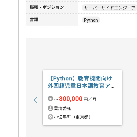
職種・ポジション
サーバーサイドエンジニア
言語
Python
【Python】教育機関向け
外国籍児童日本語教育アプ
リ開発の求人・案件
800,000
〜
円／月
業務委託
小伝馬町（東京都）