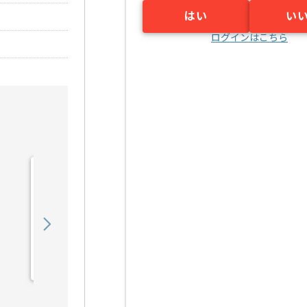
はい
い
ログインはこちら
【Python】スマートビル
ディング開発の求人・案件
850,000
〜
円／月
業務委託
赤坂見附（東京都）