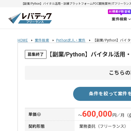
【副業/Python】バイタル活用・訓練プラットフォームPOC開発案件| ITフリーランス
AI検索が新登場
案件検索
HOME
案件検索
Python求人・案件
【副業/Python】バ
【副業/Python】バイタル活
募集終了
こちらの
条件を絞って案件
600,000
単価
〜
円／月
（
契約形態
業務委託（フリーランス）