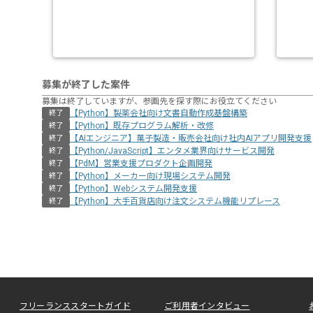
募集が終了した案件
募集は終了していますが、参画先を探す際にお役立てください
【Python】製薬会社向け文書自動作成基盤構築
終了
【Python】既存プログラム解析・改修
終了
【AIエンジニア】菓子製造・販売会社向け社内AIアプリ開発支援
終了
【Python/JavaScript】エンタメ業界向けサービス開発
終了
【PdM】営業支援プロダクト企画開発
終了
【Python】メーカー向け現場システム開発
終了
【Python】Webシステム開発支援
終了
【Python】大手百貨店向け注文システム機能リプレース
終了
フリーランススタートガイド
ご利用者インタビュー