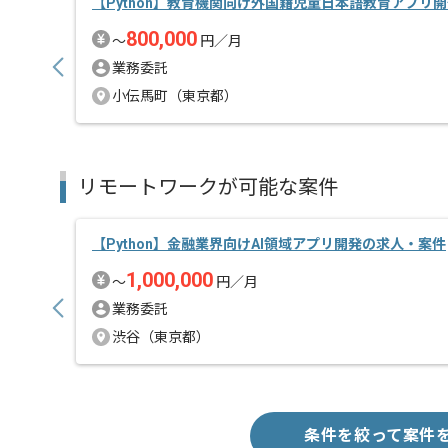
【Python】教育機関向け外国籍児童日本語教育アプリ
800,000
〜
円／月
業務委託
小伝馬町（東京都）
リモートワークが可能な案件
【Python】金融業界向けAI領域アプリ開発の求人・案件
1,000,000
〜
円／月
業務委託
渋谷（東京都）
条件を絞って案件