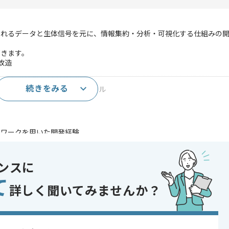
されるデータと生体信号を元に、情報集約・分析・可視化する仕組みの
だきます。
、改造
続きをみる
ワーク上アプリケーション開発スキル
ル
ムワークを用いた開発経験
VRアプリケーションの開発経験
であれば申し込み可能なケースもございます！まずはお気軽にご相談ください！
ンスに
て
詳しく聞いてみませんか？
, サーバーサイド開発 , システム開発
ト , 基幹業務システム