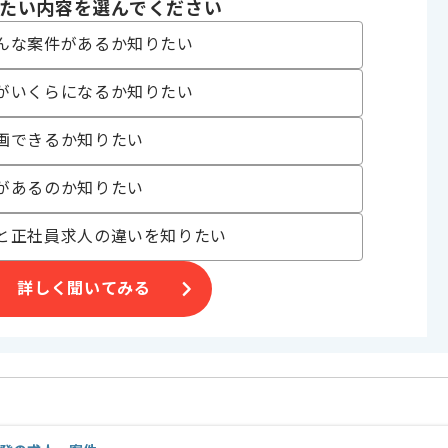
たい内容を選んでください
 , 30代活躍中 , 長期プロジェクト , 40代活躍中 , 週3日から可能 , BtoB
んな案件があるか知りたい
がいくらになるか知りたい
元に、情報集約・分析・可視化する仕組みの開発を担当している企業で
画できるか知りたい
ざいます。
があるのか知りたい
願いする場合もございます。
と正社員求人の違いを知りたい
詳しく聞いてみる