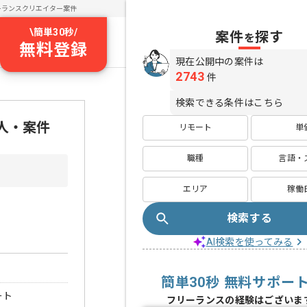
ーランスクリエイター案件
\
簡単30秒
/
案件
探す
を
無料登録
現在公開中の案件は
2743
件
検索できる条件はこちら
求人・案件
リモート
単
職種
言語・
エリア
稼働
検索する
AI検索を使ってみる
簡単30秒 無料サポー
ート
フリーランスの経験はございま