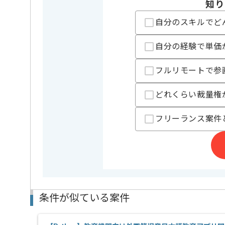
知り
特徴
20代活躍中
自分のスキルでど
自分の経験で単価
担当者より
機器からリアルタイム出力されるデータと生体信号を
フルリモートで参
Pythonのご経験を活かしたい方におすすめの案件でご
どれくらい裁量権
基本的にはリモート作業を導入しております。
※打ち合わせなどの際には、都内オフィスへ常駐をお
フリーランス案件
条件が似ている案件