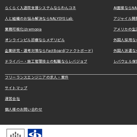
らくらく入退院支援システムならわんコネ
AI面接ならNAL
人と組織のお悩み解決ならNALYSYS Lab.
アジャイル開発なら
業務可視化はremopia
アメリカの生活
オンラインピル診療ならメデリピル
外国人採用ならLe
企業研究・選考対策ならFactBoard(ファクトボード)
外国人派遣なら
ドライバー・施工管理技士の転職ならレバジョブ
レバウェル保
フリーランスエンジニアの求人・案件
サイトマップ
運営会社
個人様のお問い合わせ