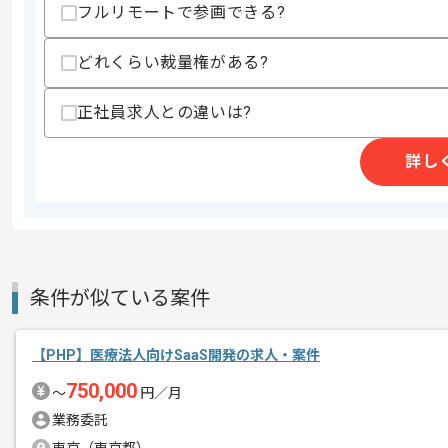
フルリモートで参画できる?
・5名～10名程度のリーダー経験
スキルに不安がある方へ
どれくらい裁量権がある?
上記に似た経験やスキルをお持ちであれば申
正社員求人との違いは?
詳し
精算条件
有
精算・お支払い
精算基準時間
140時間〜180時間
支払いサイト
15日
条件が似ている案件
商談回数
1回
その他募集要項
募集人数
1人
【PHP】医療法人向けSaaS開発の求人・案件
作業開始日
2024/08/01
750,000
〜
円／月
業務委託