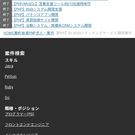
【PHP/MySQL】営業支援ツール向けDB運用保守
終了
【PHP】Webシステム開発支援
終了
【PHP】パチンコアプリ開発
終了
【PHP】賃貸検索サイト開発
終了
【PHP】治験システム・医療系CRMシステム開発
終了
HOME
案件検索
PHP求人・案件
【PHP】BtoB向けマッチングサービス開発案件
案件検索
スキル
Java
Python
Ruby
Go
職種・ポジション
プログラマー(PG)
フロントエンドエンジニア