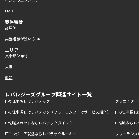
インフラエンジニア
PMO
案件特徴
高単価
実務経験が浅い方OK
エリア
東京都(23区)
大阪
愛知
レバレジーズグループ関連サイト一覧
ITの仕事探しはレバテック
クリエイター
ITの仕事探しはレバテック（フリーランス向けサービス紹介）
ITの仕事探
IT転職スカウトならレバテックダイレクト
IT転職なら
ITエンジニア就活ならレバテックルーキー
フリーランス