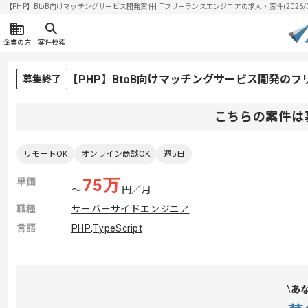
【PHP】BtoB向けマッチングサービス開発案件| ITフリーランスエンジニアの求人・案件(2026/0
企業の方
案件検索
【PHP】BtoB向けマッチングサービス開発の
募集終了
こちらの案件は
リモートOK
オンライン商談OK
週5日
単価
75
万
〜
円／月
職種
サーバーサイドエンジニア
言語
PHP
,
TypeScript
あ