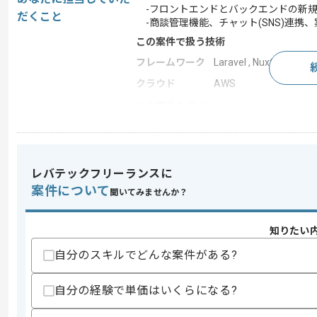
-フロントエンドとバックエンドの新
だくこと
-商談管理機能、チャット(SNS)連携
この案件で扱う技術
フレームワーク
Laravel , Nuxt.js
クラウド
AWS
この案件のポイント
業務内容
新規開発
特徴
参画実績あり , 20代活躍
レバテックフリーランスに
案件について
聞いてみませんか？
求めるスキル
スキル
・PHP(Laravel)でのバックエンド開発経
知りたい
・Vue.jsを用いたフロントエンド開発経
・要件定義から一貫した開発経験
自分のスキルでどんな案件がある?
歓迎スキル
自分の経験で単価はいくらになる?
・AWS環境下での開発経験
・TypeScriptとNuxt.jsの開発経験
・アーキテクチャ選定等の経験