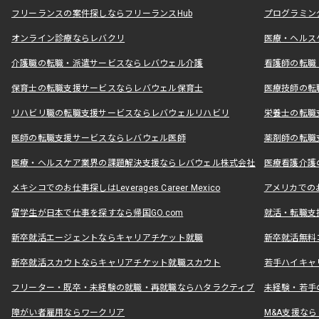
フリーランスの案件探しならフリーランスHub
プログラミン
オンライン診療ならレバクリ
医療・ヘルス
介護職の転職・派遣サービスならレバウェル介護
看護師の転職
保育士の転職支援サービスならレバウェル保育士
医療技師の転
リハビリ職の転職支援サービスならレバウェルリハビリ
栄養士の転職
医師の転職支援サービスならレバウェル医師
薬剤師の転職
医療・ヘルスケア業界の課題解決支援ならレバウェル株式会社
医療看護介護の
メキシコでのお仕事探しはLeverages Career Mexico
アメリカでのお仕事
留学生が日本で仕事を探すなら帰国GO.com
就活・転職支
新卒就活エージェントならキャリアチケット就職
新卒就活無料
新卒就活スカウトならキャリアチケット就職スカウト
若手ハイキャ
フリーター・既卒・未経験の就職・再就職ならハタラクティブ
未経験・若手
障がい者雇用ならワークリア
M&A支援な