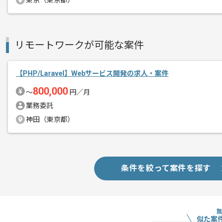
東京（東京都）
レバテックでの実績がある企業の案件で
エージェントからのコ
メント
PHPでの開発経験を活かすことができま
リモートワークが可能な案件
複数案件を保有している企業ですので、
ご経験と実績に応じてスライド案件のご
新しいアイディアや技術を積極的に導入
【PHP/Laravel】Webサービス開発の求人・案件
経験豊富なエンジニアと成長が出来る環
800,000
〜
円／月
スキルアップされたい方、長期的に参画
業務委託
神田（東京都）
基本的には一部リモート作業を見込んで
条件を絞って案件を探す
似た案