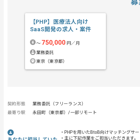
募
【PHP】医療法人向け
SaaS開発の求人・案件
750,000
〜
円／月
業務委託
東京（東京都）
契約形態
業務委託（フリーランス）
最寄り駅
永田町（東京都）/一部リモート
・PHPを用いたBtoB向けマッチング
・主に下記作業をご担当いただきます。
あなたに担当していた