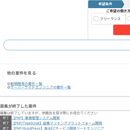
希望条件
ご希望の働き
フリーランス
他の案件を見る
新規開発の案件一覧
サーバーサイドエンジニアの案件一覧
募集が終了した案件
募集は終了していますが、参画先を探す際にお役立てください
【PHP】業務管理システム開発
終了
【PHP/TypeScript】副業マッチングプラットフォーム開発
終了
【PHP/WordPress】香水ECサービス開発リードエンジニア
終了