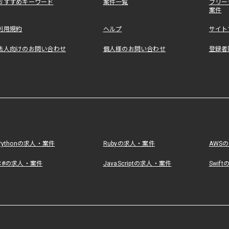
おすすめキーワード
案件一覧
フリー
案件
利用規約
ヘルプ
サイト
法人向けのお問い合わせ
個人様のお問い合わせ
登録者
Pythonの求人・案件
Rubyの求人・案件
AWS
C#の求人・案件
JavaScriptの求人・案件
Swif