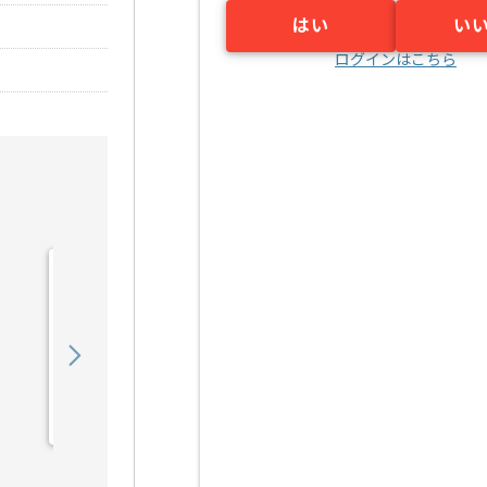
はい
い
ログインはこちら
【Java】建設業向け販売
管理システム開発の求人・
案件
550,000
〜
円／月
業務委託
錦糸町（東京都）