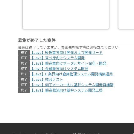
募集が終了した案件
募集は終了していますが、参画先を探す際にお役立てください
【Java】経理業界向け開発および開発リード
終了
【Java】官公庁向けシステム開発
終了
【Java】製造業向けポータルサイト保守・開発
終了
【Java】金融業界向けシステム開発
終了
【Java】IT業界向け倉庫管理システム開発構築運用
終了
【Java】結合テスト
終了
【Java】硝子メーカー向け基幹システム開発再構築
終了
【Java】製造物流向け基幹システム開発工程
終了