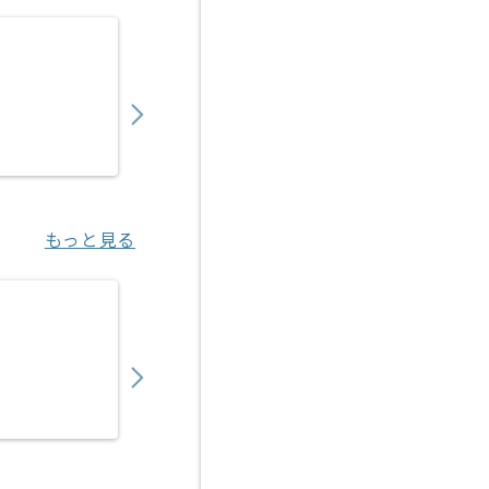
【Java】建設業向け販売管理システム開発の
550,000
〜
円／月
業務委託
錦糸町（東京都）
もっと見る
【Java/Vue.js】官公庁向け医療系システム
550,000
〜
円／月
業務委託
新橋（東京都）