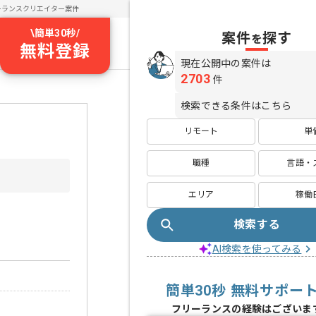
ーランスクリエイター案件
\
簡単30秒
/
案件
探す
を
無料登録
現在公開中の案件は
2703
件
検索できる条件はこちら
リモート
単
職種
言語・
エリア
稼働
検索する
AI検索を使ってみる
簡単30秒 無料サポー
フリーランスの経験はございま