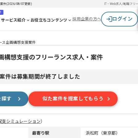
2026/08/07更新)
IT・Web求人/転職
フリ
！
ログイン
採用企業の方へ
サービス紹介
お役立ちコンテンツ
レース企画構想支援案件
企画構想支援のフリーランス求人・案件
案件は募集期間が終了しました
を探す
似た案件を提案してもらう
収支シミュレーション
）
最寄り駅
浜松町（東京都）