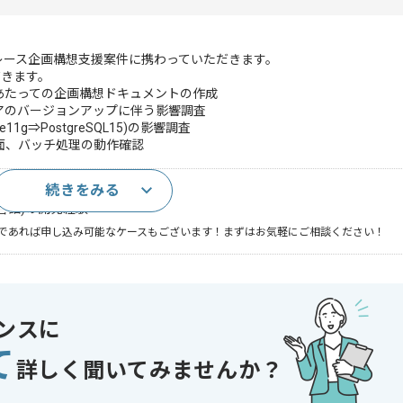
プレース企画構想支援案件に携わっていただきます。
だきます。
あたっての企画構想ドキュメントの作成
アのバージョンアップに伴う影響調査
11g⇒PostgreSQL15)の影響調査
面、バッチ処理の動作確認
続きをみる
a言語)の開発経験
であれば申し込み可能なケースもございます！まずはお気軽にご相談ください！
ス
システム
ンスに
 , 30代活躍中
て
詳しく聞いてみませんか？
〜190時間