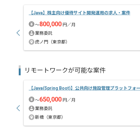
【Java】株主向け優待サイト開発運用の求人・案件
800,000
〜
円／月
業務委託
虎ノ門（東京都）
リモートワークが可能な案件
【Java(Spring Boot)】公共向け施設管理プラットフォ
650,000
〜
円／月
業務委託
新橋（東京都）