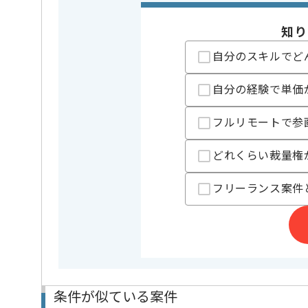
支払いサイト
15日
知り
自分のスキルでど
担当者より
自分の経験で単価
レバテックでの実績がある企業の案件でございます。
Javaでの開発経験を活かすことができます。
複数案件を保有している企業ですので、
フルリモートで参
ご経験と実績に応じてスライド案件のご提案も差し上
新しいアイディアや技術を積極的に導入し、
どれくらい裁量権
経験豊富なエンジニアと成長が出来る環境でございま
スキルアップされたい方、長期的に参画されたい方に
フリーランス案件
条件が似ている案件