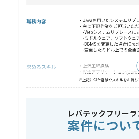
・Javaを用いたシステムリ
職務内容
・主に下記作業をご担当いた
-Webシステムリプレースに
-ミドルウェア、ソフトウェ
-DBMSを変更した場合(Oracle
-変更したミドル上での全画
・上流工程経験
求めるスキル
・Webアプリケーション(Jav
※上記に似た経験やスキルをお持ち
業務内容
リプレイ
この案件のポイント
担当領域/システム
基幹業務
レバテックフリーラ
特徴
20代活躍中
案件につい
精算条件
有
精算・お支払い
精算基準時間
140時間