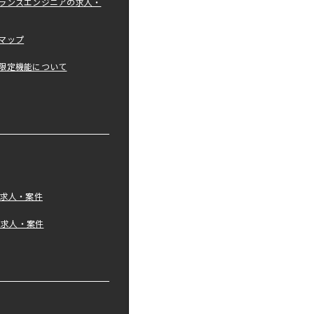
ランスエンジニアの求人・
マップ
限定機能について
の求人・案件
tの求人・案件