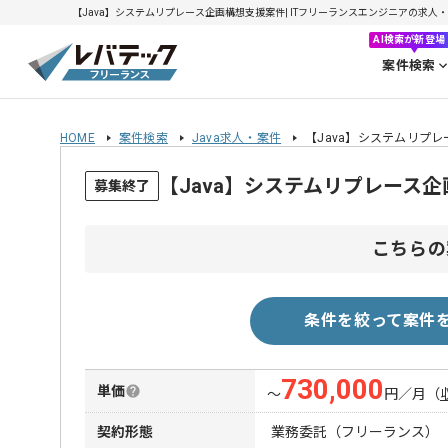
【Java】システムリプレース企画構想支援案件| ITフリーランスエンジニアの求人・案件(
AI検索が新登場
案件検索
HOME
案件検索
Java求人・案件
【Java】システムリプ
【Java】システムリプレース
募集終了
こちらの
条件を絞って案件
730,000
単価
〜
円／月
（
契約形態
業務委託（フリーランス）