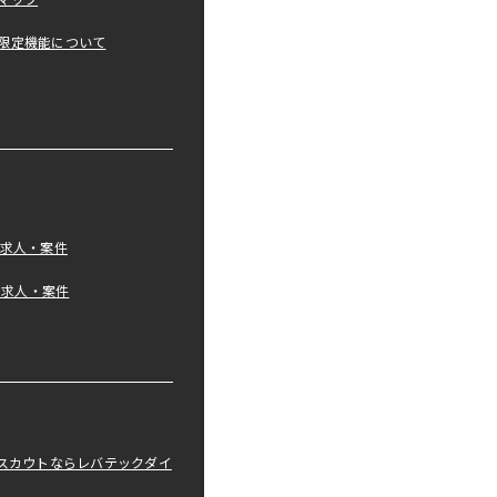
マップ
限定機能について
の求人・案件
tの求人・案件
職スカウトならレバテックダイ