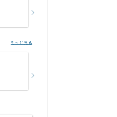
550,000
〜
円／月
業務委託
錦糸町（東京都）
もっと見る
【Java/Vue.js】官公庁向け医療系システム
550,000
〜
円／月
業務委託
新橋（東京都）