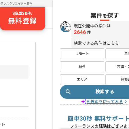
ーランスクリエイター案件
\
簡単30秒
/
案件
探す
を
無料登録
現在公開中の案件は
2646
件
検索できる条件はこちら
リモート
単
職種
言語・
エリア
稼働
検索する
AI検索を使ってみる
簡単30秒 無料サポー
ート
フリーランスの経験はございま