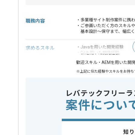
・多業種サイト制作案件に携わ
職務内容
・ご参画いただく方のスキル
基本設計～保守まで、幅広く
・Javaを用いた開発経験
求めるスキル
・Gitを用いた開発経験
・AEMを用いた開
歓迎スキル
※上記に似た経験やスキルをお持ち
業界
通信
この案件のポイント
レバテックフリーラ
特徴
リーダー経
案件につい
精算条件
有
精算・お支払い
精算基準時間
140時間
支払いサイト
15日
知り