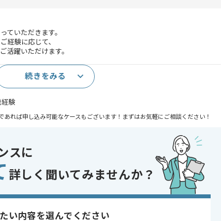
っていただきます。
やご経験に応じて、
ご活躍いただけます。
続きをみる
発経験
であれば申し込み可能なケースもございます！まずはお気軽にご相談ください！
ンスに
験を活かす , BtoC向け
て
詳しく聞いてみませんか？
〜180時間
たい内容を選んでください