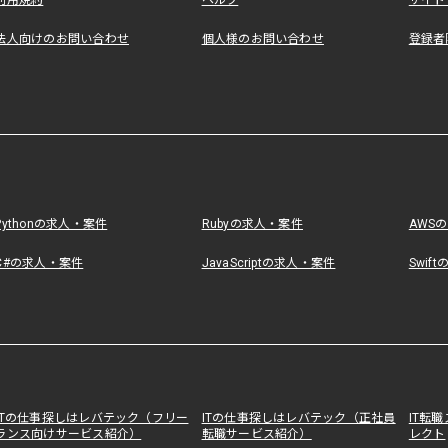
利用規約
ヘルプ
サイト
法人向けのお問い合わせ
個人様のお問い合わせ
登録者
Pythonの求人・案件
Rubyの求人・案件
AWS
C#の求人・案件
JavaScriptの求人・案件
Swif
ITの仕事探しはレバテック（フリー
ITの仕事探しはレバテック（正社員
IT転
ランス向けサービス紹介）
転職サービス紹介）
レクト