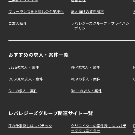
企業紹介ファイル
運営会社
フリーランスをお探しの企業様へ
法人向けの資料請求
ご友人紹介
レバレジーズグループ・プライバシ
ーポリシー
おすすめの求人・案件一覧
Javaの求人・案件
PHPの求人・案件
COBOLの求人・案件
VBAの求人・案件
C++の求人・案件
Railsの求人・案件
レバレジーズグループ関連サイト一覧
ITの仕事探しはレバテック
クリエイターの案件探しはレバテ
ッククリエイター