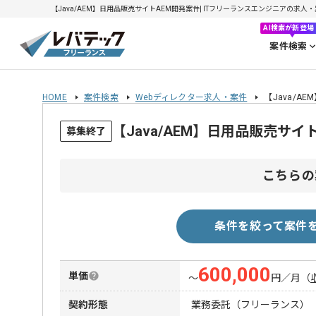
【Java/AEM】日用品販売サイトAEM開発案件| ITフリーランスエンジニアの求人・案件(
AI検索が新登場
案件検索
HOME
案件検索
Webディレクター求人・案件
【Java/A
【Java/AEM】日用品販売サ
募集終了
こちらの
条件を絞って案件
600,000
単価
〜
円／月
（
契約形態
業務委託（フリーランス）