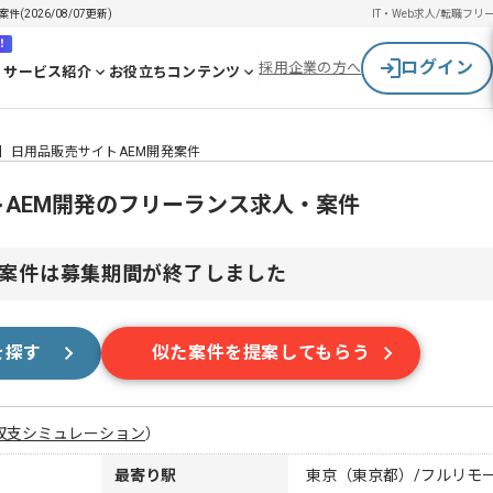
2026/08/07更新)
IT・Web求人/転職
フリ
！
ログイン
採用企業の方へ
サービス紹介
お役立ちコンテンツ
EM】日用品販売サイトAEM開発案件
イトAEM開発のフリーランス求人・案件
案件は募集期間が終了しました
を探す
似た案件を提案してもらう
収支シミュレーション
）
最寄り駅
東京（東京都）/フルリモ