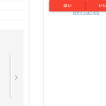
はい
い
ログインはこちら
【Java】建設業向け販売
管理システム開発の求人・
案件
550,000
〜
円／月
業務委託
錦糸町（東京都）