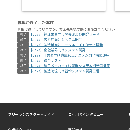
募集が終了した案件
募集は終了していますが、参画先を探す際にお役立てください
【Java】経理業界向け開発および開発リード
終了
【Java】官公庁向けシステム開発
終了
【Java】製造業向けポータルサイト保守・開発
終了
【Java】金融業界向けシステム開発
終了
【Java】IT業界向け倉庫管理システム開発構築運用
終了
【Java】結合テスト
終了
【Java】硝子メーカー向け基幹システム開発再構築
終了
【Java】製造物流向け基幹システム開発工程
終了
フリーランススタートガイド
ご利用者インタビュー