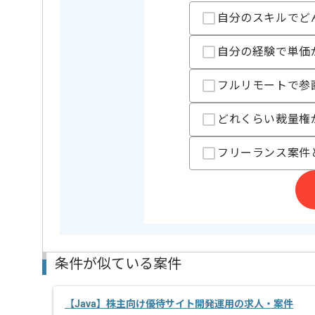
自分のスキルでど
担当者より
自分の経験で単価
レバテックでの実績がある企業の案件でございます。
全国各地にオペレーション拠点など計62拠点、
フルリモートで参
海外では中国、韓国、ASEAN各国、アメリカ、ヨーロ
大規模/中規模サイトの開発に携わる事が可能です。
Javaでの開発経験を活かすことができます。
どれくらい裁量権
リモート作業を導入しております。
フリーランス案件
条件が似ている案件
【Java】株主向け優待サイト開発運用の求人・案件