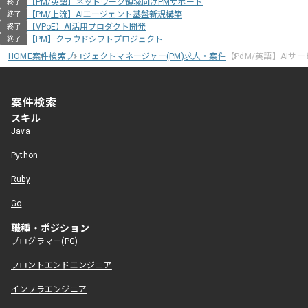
【PM/英語】ネットワーク領域向けPMサポート
終了
【PM/上流】AIエージェント基盤新規構築
終了
【VPoE】AI活用プロダクト開発
終了
【PM】クラウドシフトプロジェクト
終了
HOME
案件検索
プロジェクトマネージャー(PM)求人・案件
【PdM/英語】AIサ
案件検索
スキル
Java
Python
Ruby
Go
職種・ポジション
プログラマー(PG)
フロントエンドエンジニア
インフラエンジニア