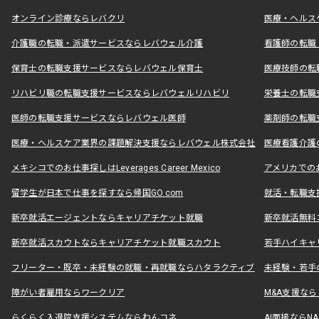
オンライン診療ならレバクリ
医療・ヘルス
介護職の転職・派遣サービスならレバウェル介護
看護師の転職
保育士の転職支援サービスならレバウェル保育士
医療技師の転
リハビリ職の転職支援サービスならレバウェルリハビリ
栄養士の転職
医師の転職支援サービスならレバウェル医師
薬剤師の転職
医療・ヘルスケア業界の課題解決支援ならレバウェル株式会社
医療看護介護の
メキシコでのお仕事探しはLeverages Career Mexico
アメリカでのお仕事
留学生が日本で仕事を探すなら帰国GO.com
就活・転職支
新卒就活エージェントならキャリアチケット就職
新卒就活無料
新卒就活スカウトならキャリアチケット就職スカウト
若手ハイキャ
フリーター・既卒・未経験の就職・再就職ならハタラクティブ
未経験・若手
障がい者雇用ならワークリア
M&A支援な
らくらく入退院支援システムならわんコネ
AI面接ならNAL