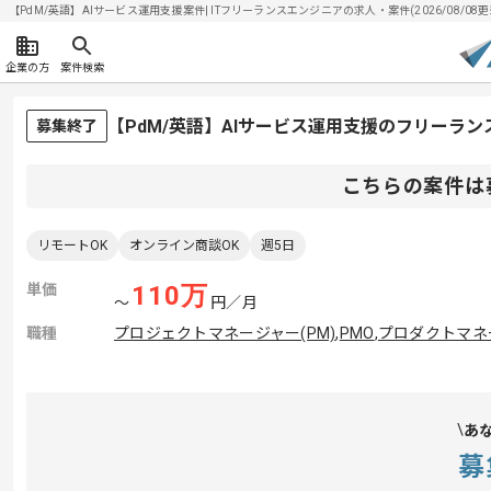
【PdM/英語】AIサービス運用支援案件| ITフリーランスエンジニアの求人・案件(2026/08/08更
企業の方
案件検索
【PdM/英語】AIサービス運用支援のフリーラ
募集終了
こちらの案件は
リモートOK
オンライン商談OK
週5日
単価
110
万
〜
円／月
職種
プロジェクトマネージャー(PM)
,
PMO
,
プロダクトマネー
あ
募