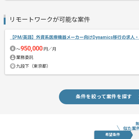
新しいアイディアや技術を積極的に導入
経験豊富なエンジニアと成長が出来る環
リモートワークが可能な案件
スキルアップされたい方、長期的に参画
【PM/英語】外資系医療機器メーカー向けDynamics移行の求人
リモート作業を導入しております。
950,000
〜
円／月
業務委託
九段下（東京都）
条件を絞って案件を探す
似た案
希望条件