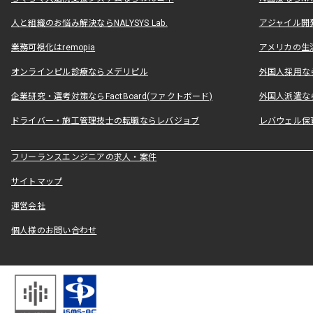
人と組織のお悩み解決ならNALYSYS Lab.
アジャイル開発なら
業務可視化はremopia
アメリカの生活
オンラインピル診療ならメデリピル
外国人採用ならLe
企業研究・選考対策ならFactBoard(ファクトボード)
外国人派遣なら
ドライバー・施工管理技士の転職ならレバジョブ
レバウェル保
フリーランスエンジニアの求人・案件
サイトマップ
運営会社
個人様のお問い合わせ