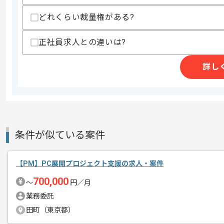
・プロダクトデザインの経験
・英語での業務遂行経験
どれくらい裁量権がある?
・モバイルアプリケーションの企画開発
・多数のプロダクトサービスのデザイン
正社員求人との違いは?
スキルに不安がある方へ
詳し
上記に似た経験やスキルをお持ちであれば申
商談回数
1回
その他募集要項
募集人数
1人
条件が似ている案件
作業開始日
2024/10/01
【PM】PC展開プロジェクト支援の求人・案件
700,000
レバテックでの実績がある企業の案件で
〜
円／月
エージェントからのコ
PdMの経験を活かすことができます。
業務委託
メント
複数案件を保有している企業ですので、
田町（東京都）
ご経験と実績に応じてスライド案件のご