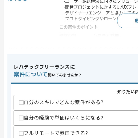
-ユーザー課題解決に向けたソリューシ
-開発プロジェクトに対するUI/UXフ
-デザイナー/エンジニアと協力しての
-プロトタイピングやローンチ後の改善
この案件のポイント
業務内容
システム開発
特徴
20代活躍中 , 30代活躍
レバテックフリーランスに
求めるスキル
案件について
聞いてみませんか？
スキル
・ToC向けプロダクトのプロダクトマネ
・定量的なデータ分析に基づいたユーザー
・エンジニア経験
知りたい
・英語の実務経験(読み書きレベル)
自分のスキルでどんな案件がある?
歓迎スキル
・AI領域の技術知見
自分の経験で単価はいくらになる?
・サービスのCPA改善経験
・マネージャー経験
・海外プロダクト調査やテストの経験
フルリモートで参画できる?
・B2B分野のプロダクト開発経験