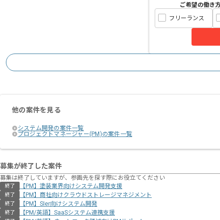
ご希望の働き
フリーランス
他の案件を見る
システム開発の案件一覧
プロジェクトマネージャー(PM)の案件一覧
募集が終了した案件
募集は終了していますが、参画先を探す際にお役立てください
【PM】塗装業界向けシステム開発支援
終了
【PM】商社向けクラウドストレージマネジメント
終了
【PM】SIer向けシステム開発
終了
【PM/英語】SaaSシステム連携支援
終了