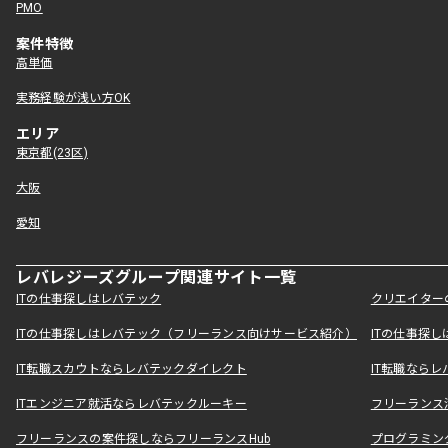
PMO
案件特徴
高単価
実務経験が浅い方OK
エリア
東京都(23区)
大阪
愛知
レバレジーズグループ関連サイト一覧
ITの仕事探しはレバテック
クリエイター
ITの仕事探しはレバテック（フリーランス向けサービス紹介）
ITの仕事探
IT転職スカウトならレバテックダイレクト
IT転職なら
ITエンジニア就活ならレバテックルーキー
フリーランス
フリーランスの案件探しならフリーランスHub
プログラミン