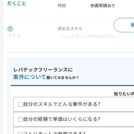
だくこと
特徴
参画実績あり
求めるスキル
スキル
・Javaを用いた開発経験3年以上
・基本設計から開発に携わった経験
スキルに不安がある方へ
上記に似た経験やスキルをお持ちであれば申
レバテックフリーランスに
案件について
聞いてみませんか？
精算条件
精算・お支払い
知りたい
精算基準時間
140時間〜180時間
自分のスキルでどんな案件がある?
支払いサイト
15日
自分の経験で単価はいくらになる?
商談回数
2回