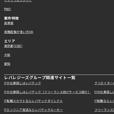
インフラエンジニア
PMO
案件特徴
高単価
実務経験が浅い方OK
エリア
東京都(23区)
大阪
愛知
レバレジーズグループ関連サイト一覧
ITの仕事探しはレバテック
クリエイター
ITの仕事探しはレバテック（フリーランス向けサービス紹介）
ITの仕事探
IT転職スカウトならレバテックダイレクト
IT転職なら
ITエンジニア就活ならレバテックルーキー
フリーランス