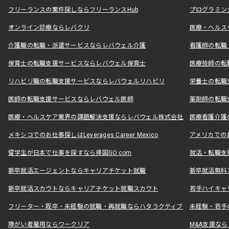
フリーランスの案件探しならフリーランスHub
プログラミン
オンライン診療ならレバクリ
医療・ヘルス
介護職の転職・派遣サービスならレバウェル介護
看護師の転職
保育士の転職支援サービスならレバウェル保育士
医療技師の転
リハビリ職の転職支援サービスならレバウェルリハビリ
栄養士の転職
医師の転職支援サービスならレバウェル医師
薬剤師の転職
医療・ヘルスケア業界の課題解決支援ならレバウェル株式会社
医療看護介護の
メキシコでのお仕事探しはLeverages Career Mexico
アメリカでのお仕事
留学生が日本で仕事を探すなら帰国GO.com
就活・転職支
新卒就活エージェントならキャリアチケット就職
新卒就活無料
新卒就活スカウトならキャリアチケット就職スカウト
若手ハイキャ
フリーター・既卒・未経験の就職・再就職ならハタラクティブ
未経験・若手
障がい者雇用ならワークリア
M&A支援な