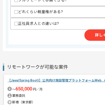
フルリモートで参画できる?
その他募集要項
募集人数
1人
どれくらい裁量権がある?
作業開始日
2024/09/01
正社員求人との違いは?
レバテックでの実績がある企業の案件で
エージェントからのコ
詳し
メント
基本的には常駐での作業を予定しており
Javaのスキルを活かしていきたい方に
リモートワークが可能な案件
【Java(Spring Boot)】公共向け施設管理プラットフォームWeb.
650,000
〜
円／月
業務委託
新橋（東京都）