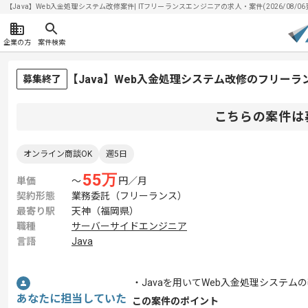
【Java】Web入金処理システム改修案件| ITフリーランスエンジニアの求人・案件(2026/08/06
企業の方
案件検索
【Java】Web入金処理システム改修のフリー
募集終了
こちらの案件は
オンライン商談OK
週5日
55
万
単価
〜
円／月
契約形態
業務委託（フリーランス）
最寄り駅
天神（福岡県）
職種
サーバーサイドエンジニア
言語
Java
・Javaを用いてWeb入金処理システ
あなたに担当していた
この案件のポイント