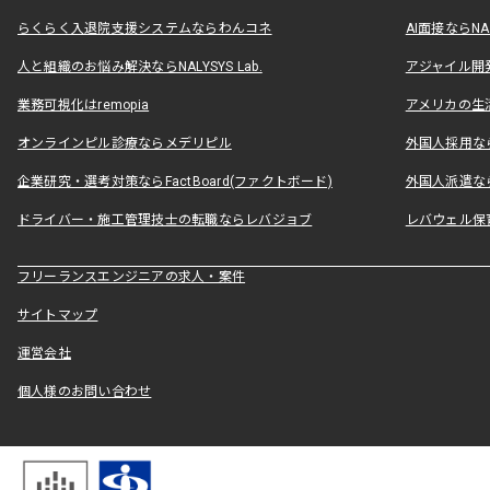
らくらく入退院支援システムならわんコネ
AI面接ならNAL
人と組織のお悩み解決ならNALYSYS Lab.
アジャイル開発なら
業務可視化はremopia
アメリカの生活
オンラインピル診療ならメデリピル
外国人採用ならLe
企業研究・選考対策ならFactBoard(ファクトボード)
外国人派遣なら
ドライバー・施工管理技士の転職ならレバジョブ
レバウェル保
フリーランスエンジニアの求人・案件
サイトマップ
運営会社
個人様のお問い合わせ