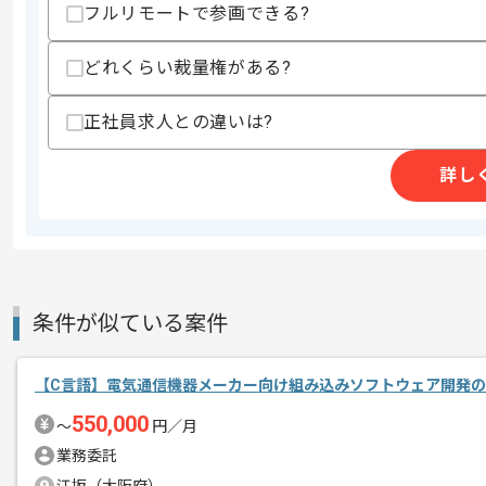
フルリモートで参画できる?
その他募集要項
募集人数
1人
どれくらい裁量権がある?
作業開始日
2024/09/01
正社員求人との違いは?
週5日常駐での作業を想定しております
エージェントからのコ
詳し
メント
C++での開発経験を活かすことができま
複数案件を保有している企業ですので、
ご経験と実績に応じてスライド案件のご
条件が似ている案件
新しいアイディアや技術を積極的に導入
経験豊富なエンジニアと成長が出来る環
【C言語】電気通信機器メーカー向け組み込みソフトウェア開発
スキルアップされたい方、長期的に参画
550,000
〜
円／月
業務委託