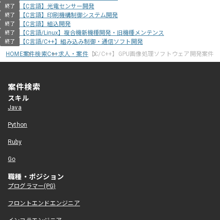
【C言語】光電センサー開発
終了
【C言語】印刷機構制御システム開発
終了
【C言語】組込開発
終了
【C言語/Linux】複合機新機種開発・旧機種メンテンス
終了
【C言語/C++】組み込み制御・通信ソフト開発
終了
HOME
案件検索
C++求人・案件
【C/C++】GPU画像処理ソフトウェア開発案件
案件検索
スキル
Java
Python
Ruby
Go
職種・ポジション
プログラマー(PG)
フロントエンドエンジニア