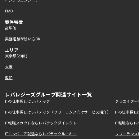
インフラエンジニア
PMO
案件特徴
高単価
実務経験が浅い方OK
エリア
東京都(23区)
大阪
愛知
レバレジーズグループ関連サイト一覧
ITの仕事探しはレバテック
クリエイター
ITの仕事探しはレバテック（フリーランス向けサービス紹介）
ITの仕事探
IT転職スカウトならレバテックダイレクト
IT転職なら
ITエンジニア就活ならレバテックルーキー
フリーランス