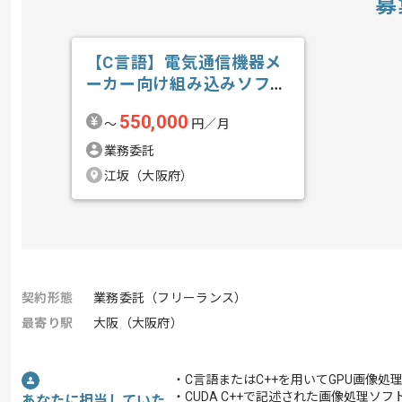
募
【C言語】電気通信機器メ
ーカー向け組み込みソフト
ウェア開発の求人・案件
550,000
〜
円／月
業務委託
江坂（大阪府）
契約形態
業務委託（フリーランス）
最寄り駅
大阪（大阪府）
・C言語またはC++を用いてGPU画像
・CUDA C++で記述された画像処理
あなたに担当していた