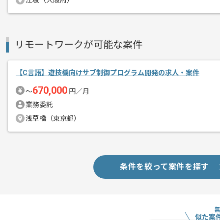
江坂（大阪府）
リモートワークが可能な案件
【C言語】遊技機向けサブ制御プログラム開発の求人・案件
670,000
〜
円／月
業務委託
浅草橋（東京都）
条件を絞って案件を探す
似た案