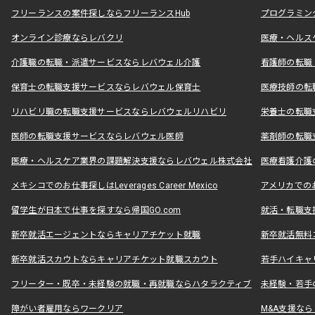
フリーランスの案件探しならフリーランスHub
プログラミン
オンライン診療ならレバクリ
医療・ヘルス
介護職の転職・派遣サービスならレバウェル介護
看護師の転職
保育士の転職支援サービスならレバウェル保育士
医療技師の転
リハビリ職の転職支援サービスならレバウェルリハビリ
栄養士の転職
医師の転職支援サービスならレバウェル医師
薬剤師の転職
医療・ヘルスケア業界の課題解決支援ならレバウェル株式会社
医療看護介護の
メキシコでのお仕事探しはLeverages Career Mexico
アメリカでのお仕事
留学生が日本で仕事を探すなら帰国GO.com
就活・転職支
新卒就活エージェントならキャリアチケット就職
新卒就活無料
新卒就活スカウトならキャリアチケット就職スカウト
若手ハイキャ
フリーター・既卒・未経験の就職・再就職ならハタラクティブ
未経験・若手
障がい者雇用ならワークリア
M&A支援な