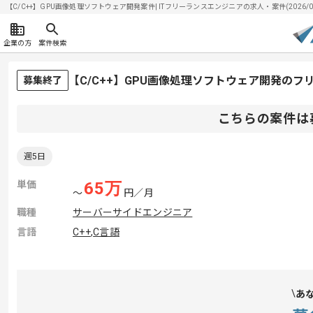
【C/C++】GPU画像処理ソフトウェア開発案件| ITフリーランスエンジニアの求人・案件(2026/08
企業の方
案件検索
【C/C++】GPU画像処理ソフトウェア開発の
募集終了
こちらの案件は
週5日
単価
65
万
〜
円／月
職種
サーバーサイドエンジニア
言語
C++
,
C言語
あ