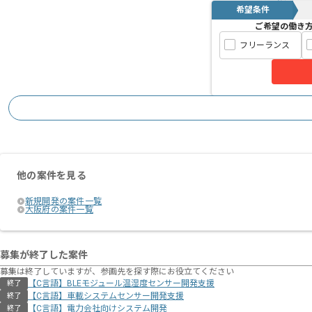
希望条件
ご希望の働き
フリーランス
他の案件を見る
新規開発の案件一覧
大阪府の案件一覧
募集が終了した案件
募集は終了していますが、参画先を探す際にお役立てください
【C言語】BLEモジュール温湿度センサー開発支援
終了
【C言語】車載システムセンサー開発支援
終了
【C言語】電力会社向けシステム開発
終了