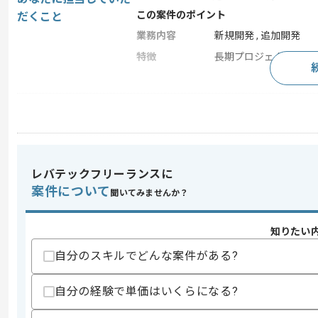
この案件のポイント
だくこと
業務内容
新規開発 , 追加開発
特徴
長期プロジェクト
求めるスキル
スキル
・ソフトウェア開発経験
・設計仕様書等の文章作成経験
歓迎スキル
レバテックフリーランスに
・画像処理に関する知見
案件について
聞いてみませんか？
・C言語またはC++を用いた開発経験
・CUDA C++を用いた開発経験
知りたい
スキルに不安がある方へ
自分のスキルでどんな案件がある?
上記に似た経験やスキルをお持ちであれば申
自分の経験で単価はいくらになる?
商談回数
1回