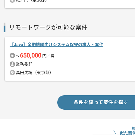
虎ノ門（東京都）
作業開始日
2024/09/02
リモートワークが可能な案件
Javaでの開発経験を活かすことができ
エージェントからのコ
複数案件を保有している企業ですので、
メント
【Java】金融機関向けシステム保守の求人・案件
ご経験と実績に応じてスライド案件のご
650,000
〜
円／月
新しいアイディアや技術を積極的に導入
業務委託
経験豊富なエンジニアと成長が出来る環
高田馬場（東京都）
スキルアップされたい方、長期的に参画
基本的には一部リモート作業を見込んで
条件を絞って案件を探す
似た案