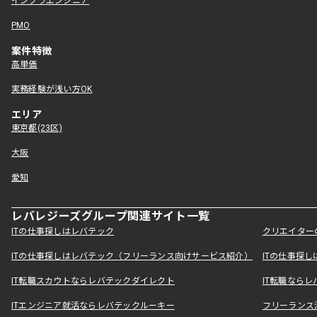
インフラエンジニア
PMO
案件特徴
高単価
実務経験が浅い方OK
エリア
東京都(23区)
大阪
愛知
レバレジーズグループ関連サイト一覧
ITの仕事探しはレバテック
クリエイター
ITの仕事探しはレバテック（フリーランス向けサービス紹介）
ITの仕事探
IT転職スカウトならレバテックダイレクト
IT転職なら
ITエンジニア就活ならレバテックルーキー
フリーランス