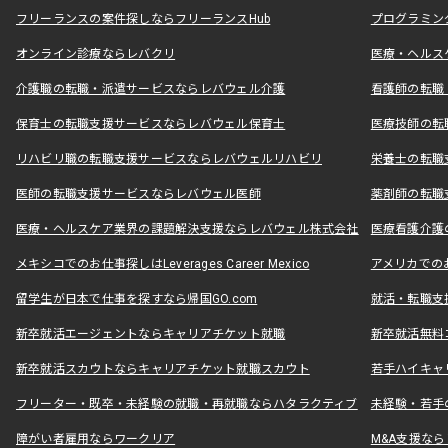
フリーランスの案件探しならフリーランスHub
プログラミン
オンライン診療ならレバクリ
医療・ヘルス
介護職の転職・派遣サービスならレバウェル介護
看護師の転職
保育士の転職支援サービスならレバウェル保育士
医療技師の転
リハビリ職の転職支援サービスならレバウェルリハビリ
栄養士の転職
医師の転職支援サービスならレバウェル医師
薬剤師の転職
医療・ヘルスケア業界の課題解決支援ならレバウェル株式会社
医療看護介護の
メキシコでのお仕事探しはLeverages Career Mexico
アメリカでのお仕事
留学生が日本で仕事を探すなら帰国GO.com
就活・転職支
新卒就活エージェントならキャリアチケット就職
新卒就活無料
新卒就活スカウトならキャリアチケット就職スカウト
若手ハイキャ
フリーター・既卒・未経験の就職・再就職ならハタラクティブ
未経験・若手
障がい者雇用ならワークリア
M&A支援な