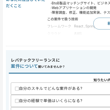
-BtoB製品マッチングサイト、ビジネ
だくこと
-Webアプリケーションの開発
-障害調査、修正、機能追加実装、テ
この案件で扱う技術
フレームワーク
React , Spring Boot , Ne
クラウド
AWS
この案件のポイント
業務内容
システム開発
特徴
参画実績あり , 20代活躍
レバテックフリーランスに
案件について
聞いてみませんか？
求めるスキル
知りたい
スキル
・Seesaa2を使用したWebシステム開
・JavaとSpringBootを使用したWeb
自分のスキルでどんな案件がある?
・不明な点を自分で調査し導入までの作
・JPAやHibernateまたはS2DAOい
自分の経験で単価はいくらになる?
歓迎スキル
・REST APIの設計と実装経験