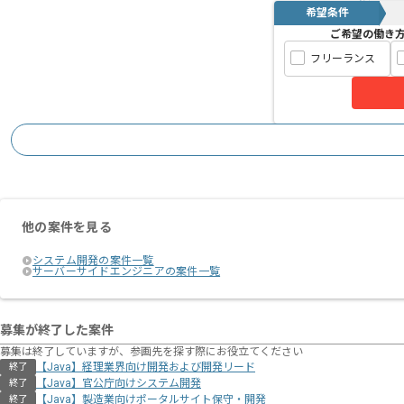
希望条件
ご希望の働き
フリーランス
他の案件を見る
システム開発の案件一覧
サーバーサイドエンジニアの案件一覧
募集が終了した案件
募集は終了していますが、参画先を探す際にお役立てください
【Java】経理業界向け開発および開発リード
終了
【Java】官公庁向けシステム開発
終了
【Java】製造業向けポータルサイト保守・開発
終了