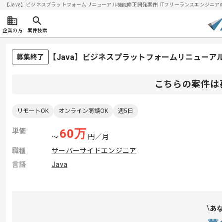
【Java】ビジネスプラットフォームリニューアル機能修正開発案件| ITフリーランスエンジニアの求人
企業の方
案件検索
【Java】ビジネスプラットフォームリニュー
募集終了
こちらの案件は
リモートOK
オンライン商談OK
週5日
単価
60
万
〜
円／月
職種
サーバーサイドエンジニア
言語
Java
あ