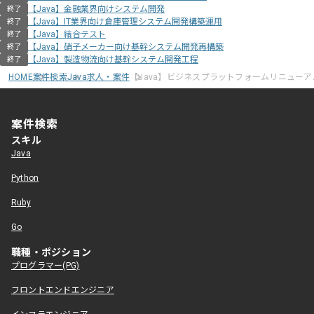
【Java】金融業界向けシステム開発
終了
【Java】IT業界向け倉庫管理システム開発構築運用
終了
【Java】結合テスト
終了
【Java】硝子メーカー向け基幹システム開発再構築
終了
【Java】製造物流向け基幹システム開発工程
終了
HOME
案件検索
Java求人・案件
【Java】ビジネスプラットフォームリニュー
案件検索
スキル
Java
Python
Ruby
Go
職種・ポジション
プログラマー(PG)
フロントエンドエンジニア