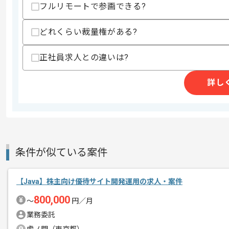
フルリモートで参画できる?
・JPAパフォーマンスチューニング経験
・Java各種ライブラリの広い知見
・AWSの利用経験
どれくらい裁量権がある?
・Reactの利用経験
・Elasticsearchの利用経験
正社員求人との違いは?
・Next.jsの利用経験
スキルに不安がある方へ
詳し
上記に似た経験やスキルをお持ちであれば申
精算条件
有
精算・お支払い
精算基準時間
140時間〜180時間
条件が似ている案件
支払いサイト
15日
【Java】株主向け優待サイト開発運用の求人・案件
800,000
〜
円／月
商談回数
1回
業務委託
その他募集要項
募集人数
1人