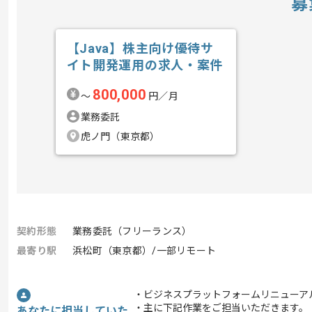
募
【Java】株主向け優待サ
イト開発運用の求人・案件
800,000
〜
円／月
業務委託
虎ノ門（東京都）
契約形態
業務委託（フリーランス）
最寄り駅
浜松町（東京都）/一部リモート
・ビジネスプラットフォームリニューア
・主に下記作業をご担当いただきます。
あなたに担当していた