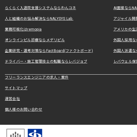
らくらく入退院支援システムならわんコネ
AI面接ならNAL
人と組織のお悩み解決ならNALYSYS Lab.
アジャイル開発なら
業務可視化はremopia
アメリカの生活
オンラインピル診療ならメデリピル
外国人採用ならLe
企業研究・選考対策ならFactBoard(ファクトボード)
外国人派遣なら
ドライバー・施工管理技士の転職ならレバジョブ
レバウェル保
フリーランスエンジニアの求人・案件
サイトマップ
運営会社
個人様のお問い合わせ