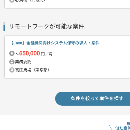
心斎橋（大阪府）
リモートワークが可能な案件
【Java】金融機関向けシステム保守の求人・案件
650,000
〜
円／月
業務委託
高田馬場（東京都）
条件を絞って案件を探す
似た案