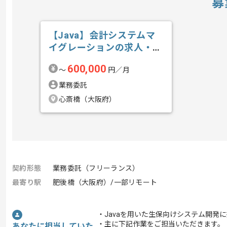
募
【Java】会計システムマ
イグレーションの求人・案
件
600,000
〜
円／月
業務委託
心斎橋（大阪府）
契約形態
業務委託（フリーランス）
最寄り駅
肥後橋（大阪府）/一部リモート
・Javaを用いた生保向けシステム開発
・主に下記作業をご担当いただきます。
あなたに担当していた