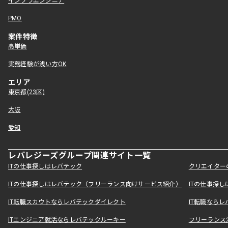
インフラエンジニア
PMO
案件特徴
高単価
実務経験が浅い方OK
エリア
東京都(23区)
大阪
愛知
レバレジーズグループ関連サイト一覧
ITの仕事探しはレバテック
クリエイター
ITの仕事探しはレバテック（フリーランス向けサービス紹介）
ITの仕事探
IT転職スカウトならレバテックダイレクト
IT転職なら
ITエンジニア就活ならレバテックルーキー
フリーランス