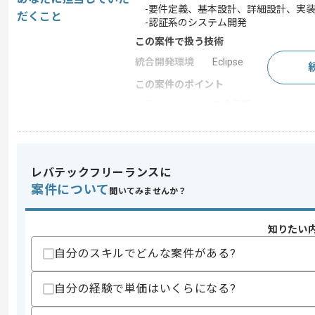
-要件定義、基本設計、詳細設計、実装
だくこと
-認証系のシステム開発
この案件で扱う技術
統合開発環境
Eclipse
この案件のポイント
業界
生命保険
業務内容
サーバーサイド開発
特徴
参画実績あり , 長期プ
レバテックフリーランスに
案件について
聞いてみませんか？
求めるスキル
スキル
・1人称で上流から下流までの開発経験
知りたい
・Java、Eclipseを用いた認証系シス
自分のスキルでどんな案件がある?
スキルに不安がある方へ
上記に似た経験やスキルをお持ちであれば申
自分の経験で単価はいくらになる?