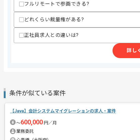
フルリモートで参画できる?
商談回数
1回
その他募集要項
どれくらい裁量権がある?
募集人数
1人
作業開始日
2024/10/01
正社員求人との違いは?
詳し
リモートワーク：週2日～3日ほどリモ
エージェントからのコ
※リモート頻度は習熟度や状況に応じて
メント
Javaでの開発経験を活かすことができ
複数案件を保有している企業ですので、
条件が似ている案件
ご経験と実績に応じてスライド案件のご
新しいアイディアや技術を積極的に導入
【Java】会計システムマイグレーションの求人・案件
経験豊富なエンジニアと成長が出来る環
600,000
〜
円／月
スキルアップされたい方、長期的に参画
業務委託