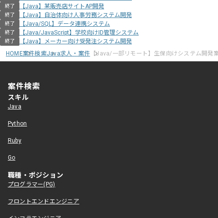
【Java】某販売店サイトAP開発
終了
【Java】自治体向け人事労務システム開発
終了
【Java/SQL】データ連携システム
終了
【Java/JavaScript】学校向けID管理システム
終了
【Java】メーカー向け受発注システム開発
終了
HOME
案件検索
Java求人・案件
【Java/一部リモート】生保向けシステム開発
案件検索
スキル
Java
Python
Ruby
Go
職種・ポジション
プログラマー(PG)
フロントエンドエンジニア