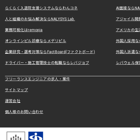
らくらく入退院支援システムならわんコネ
AI面接ならNAL
人と組織のお悩み解決ならNALYSYS Lab.
アジャイル開発なら
業務可視化はremopia
アメリカの生活
オンラインピル診療ならメデリピル
外国人採用ならLe
企業研究・選考対策ならFactBoard(ファクトボード)
外国人派遣なら
ドライバー・施工管理技士の転職ならレバジョブ
レバウェル保
フリーランスエンジニアの求人・案件
サイトマップ
運営会社
個人様のお問い合わせ