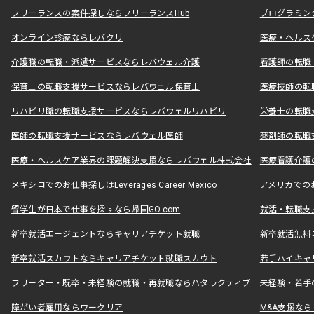
フリーランスの案件探しならフリーランスHub
プログラミン
オンライン診療ならレバクリ
医療・ヘルス
介護職の転職・派遣サービスならレバウェル介護
看護師の転職
保育士の転職支援サービスならレバウェル保育士
医療技師の転
リハビリ職の転職支援サービスならレバウェルリハビリ
栄養士の転職
医師の転職支援サービスならレバウェル医師
薬剤師の転職
医療・ヘルスケア業界の課題解決支援ならレバウェル株式会社
医療看護介護の
メキシコでのお仕事探しはLeverages Career Mexico
アメリカでのお仕事
留学生が日本で仕事を探すなら帰国GO.com
就活・転職支
新卒就活エージェントならキャリアチケット就職
新卒就活無料
新卒就活スカウトならキャリアチケット就職スカウト
若手ハイキャ
フリーター・既卒・未経験の就職・再就職ならハタラクティブ
未経験・若手
障がい者雇用ならワークリア
M&A支援な