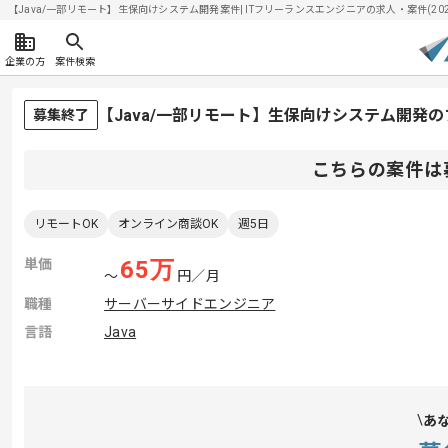
【Java/一部リモート】生保向けシステム開発案件| ITフリーランスエンジニアの求人・案件(2026/
企業の方
案件検索
【Java/一部リモート】生保向けシステム開発
募集終了
こちらの案件は
リモートOK
オンライン商談OK
週5日
単価
65
万
〜
円／月
職種
サーバーサイドエンジニア
言語
Java
あ