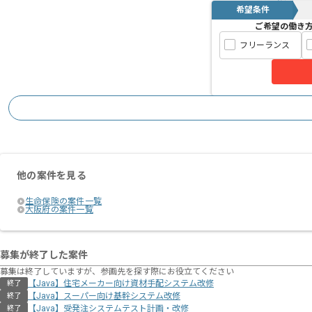
希望条件
ご希望の働き
フリーランス
他の案件を見る
生命保険の案件一覧
大阪府の案件一覧
募集が終了した案件
募集は終了していますが、参画先を探す際にお役立てください
【Java】住宅メーカー向け資材⼿配システム改修
終了
【Java】スーパー向け基幹システム改修
終了
【Java】受発注システムテスト計画・改修
終了