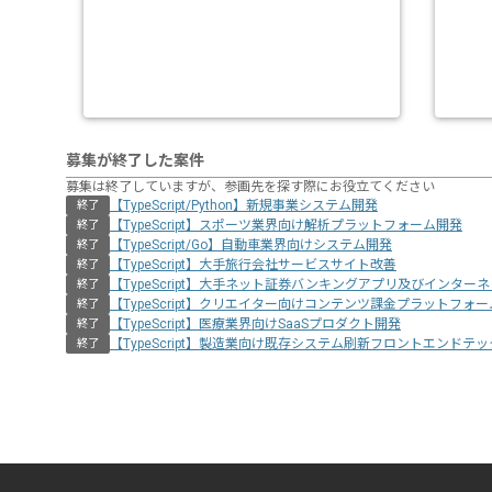
募集が終了した案件
募集は終了していますが、参画先を探す際にお役立てください
【TypeScript/Python】新規事業システム開発
終了
【TypeScript】スポーツ業界向け解析プラットフォーム開発
終了
【TypeScript/Go】自動車業界向けシステム開発
終了
【TypeScript】大手旅行会社サービスサイト改善
終了
【TypeScript】大手ネット証券バンキングアプリ及びインタ
終了
【TypeScript】クリエイター向けコンテンツ課金プラットフォ
終了
【TypeScript】医療業界向けSaaSプロダクト開発
終了
【TypeScript】製造業向け既存システム刷新フロントエンドテ
終了