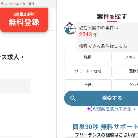
ーランスクリエイター案件
\
簡単30秒
/
案件
探す
を
無料登録
現在公開中の案件は
2743
件
検索できる条件はこちら
ランス求人・
職種
スキル
リモート・地域
週稼
単価
こだわ
検索する
AI検索を使ってみる
簡単30秒 無料サポー
フリーランスの経験はございま