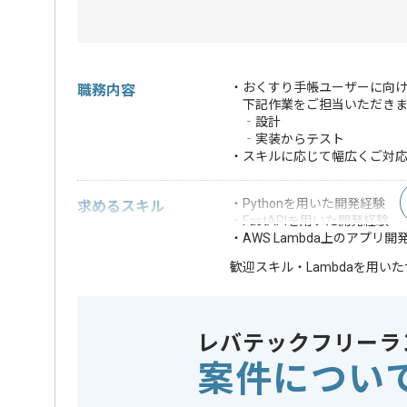
・おくすり手帳ユーザーに向
職務内容
下記作業をご担当いただきま
‐設計
‐実装からテスト
・スキルに応じて幅広くご対
・Pythonを用いた開発経験
求めるスキル
・FastAPIを用いた開発経験
・AWS Lambda上のアプリ開
・Lambdaを用
歓迎スキル
※上記に似た経験やスキルをお持ち
レバテックフリーラ
クラウド
AWS
この案件で扱う技術
統合開発環境
Eclipse
案件につい
開発ツール
Git