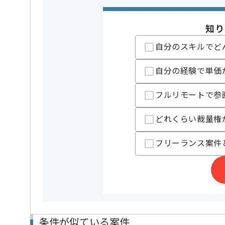
業務内容
追加開発
この案件のポイント
知り
特徴
参画実績あ
自分のスキルでど
精算条件
有
精算・お支払い
精算基準時間
140時間
自分の経験で単価
支払いサイト
15日
フルリモートで参
どれくらい裁量権
担当者より
月間1,298万PVを超える医療系のBtoC、BtoBサービス
フリーランス案件
展開している企業の案件でございます。
稼働が安定しており、フルリモートでの作業が可能な
長期(1年以上など)で参画しているエンジニアが多いで
条件が似ている案件