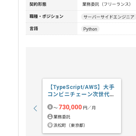
契約形態
業務委託（フリーランス）
職種・ポジション
サーバーサイドエンジニア
言語
Python
【TypeScript/AWS】大手
コンビニチェーン次世代
店...の求人・案件
730,000
〜
円／月
業務委託
浜松町（東京都）