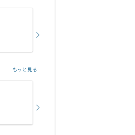
【広告運用】toC向けデジタルマーケターの
850,000
〜
円／月
業務委託
恵比寿（東京都）
もっと見る
【TypeScript/React/Node.js】プログ
700,000
〜
円／月
業務委託
渋谷（東京都）