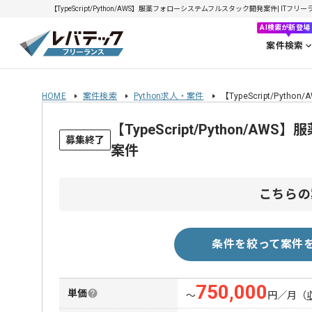
【TypeScript/Python/AWS】服薬フォローシステムフルスタック開発案件| ITフリ
AI検索が新登場
案件検索
HOME
案件検索
Python求人・案件
【TypeScript/P
【TypeScript/Pytho
募集終了
案件
こちらの
条件を絞って案件
750,000
単価
〜
円／月
（