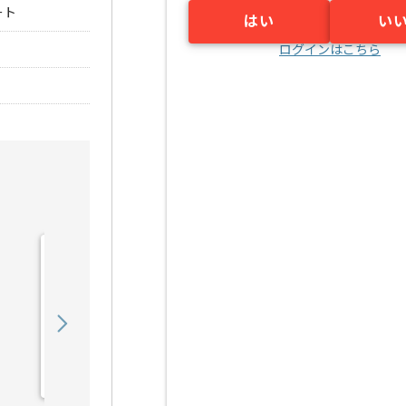
ート
はい
い
ログインはこちら
【広告運用】toC向けデジ
タルマーケターの求人・案
件
850,000
〜
円／月
業務委託
恵比寿（東京都）