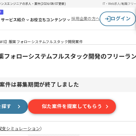
ーランスエンジニアの求人・案件(2026/08/07更新)
IT・Web求人/転職
フリ
！
ログイン
採用企業の方へ
サービス紹介
お役立ちコンテンツ
ython/AWS】服薬フォローシステムフルスタック開発案件
n/AWS】服薬フォローシステムフルスタック開発のフリー
案件は募集期間が終了しました
を探す
似た案件を提案してもらう
収支シミュレーション
）