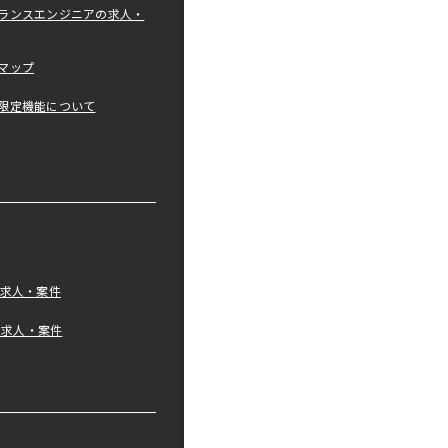
ランスエンジニアの求人・
マップ
限定機能について
の求人・案件
tの求人・案件