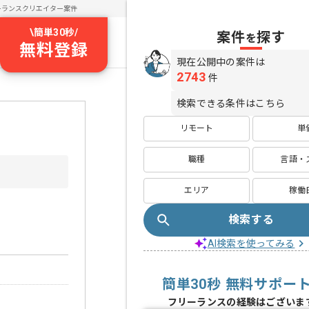
ーランスクリエイター案件
\
簡単30秒
/
案件
探す
を
無料登録
現在公開中の案件は
2743
件
検索できる条件はこちら
リモート
単
職種
言語・
エリア
稼働
検索する
AI検索を使ってみる
簡単30秒 無料サポー
フリーランスの経験はございま