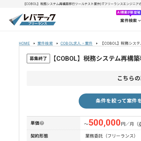
【COBOL】税務システム再構築移行ツールテスト案件| ITフリーランスエンジニアの求人
AI検索が新登場
案件検索
HOME
案件検索
COBOL求人・案件
【COBOL】税務シス
【COBOL】税務システム再構
募集終了
こちらの
条件を絞って案件
500,000
単価
〜
円／月
（
契約形態
業務委託（フリーランス）