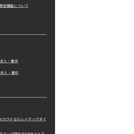
限定機能について
の求人・案件
tの求人・案件
職スカウトならレバテックダイ