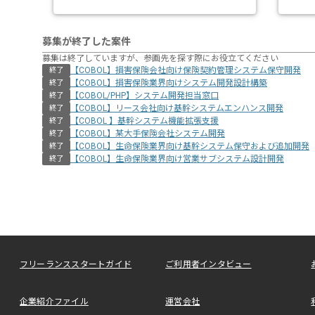
募集が終了した案件
募集は終了していますが、参画先を探す際にお役立てください
【COBOL】損害保険会社向け保険契約管理システム保守開発
終了
【COBOL】損害保険業界向けシステム開発設計構築
終了
【COBOL/PHP】システム開発担当窓口
終了
【COBOL】リース会社向け基幹システムエンハンス開発
終了
【COBOL 】基幹システム機能拡張支援
終了
【COBOL】某大手保険会社システム開発
終了
【COBOL】生命保険業界向け基幹システム保守および追加開発
終了
【COBOL】生命保険業界向け営業サブシステム設計開発
終了
フリーランススタートガイド
ご利用者インタビュー
企業紹介ファイル
運営会社