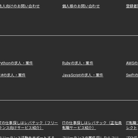
法人向けのお問い合わせ
個人様のお問い合わせ
登録者
Pythonの求人・案件
Rubyの求人・案件
AWS
C#の求人・案件
JavaScriptの求人・案件
Swif
ITの仕事探しはレバテック（フリー
ITの仕事探しはレバテック（正社員
IT転
ランス向けサービス紹介）
転職サービス紹介）
レクト