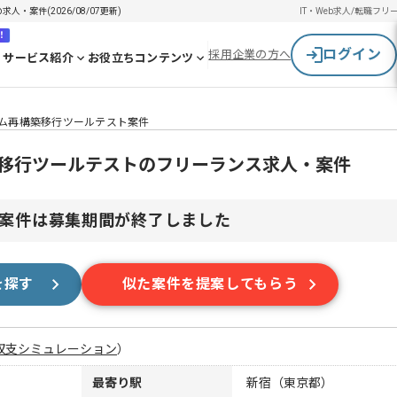
・案件(2026/08/07更新)
IT・Web求人/転職
フリ
！
ログイン
採用企業の方へ
サービス紹介
お役立ちコンテンツ
テム再構築移行ツールテスト案件
築移行ツールテストのフリーランス求人・案件
案件は募集期間が終了しました
を探す
似た案件を提案してもらう
収支シミュレーション
）
最寄り駅
新宿（東京都）