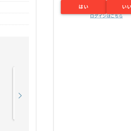
はい
い
ログインはこちら
【COBOL】官公庁向けシ
ステム開発の求人・案件
450,000
〜
円／月
業務委託
千葉（千葉県）