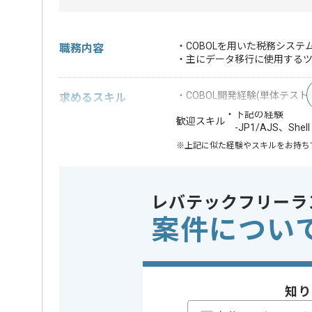
・COBOLを用いた税務シス
職務内容
・主にデータ移行に使用する
・COBOL開発経験(単体テス
求めるスキル
・下記の経験
歓迎スキル
-JP1/AJS、Shell
※上記に似た経験やスキルをお持ち
開発ツール
この案件で扱う技術
JP1
レバテックフリーラ
案件につい
業界
官公庁
この案件のポイント
業務内容
システム
特徴
20代活躍中
知り
精算条件
有
精算・お支払い