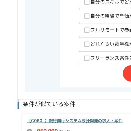
精算基準時間
150時間
自分のスキルでど
支払いサイト
15日
自分の経験で単価
フルリモートで参
担当者より
COBOLでの開発経験を活かすことができます。
どれくらい裁量権
複数案件を保有している企業ですので、
ご経験と実績に応じてスライド案件のご提案も差し上
フリーランス案件
新しいアイディアや技術を積極的に導入し、
経験豊富なエンジニアと成長が出来る環境でございま
スキルアップされたい方、長期的に参画されたい方に
条件が似ている案件
【COBOL】銀行向けシステム設計開発の求人・案件