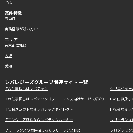
PMO
案件特徴
高単価
実務経験が浅い方OK
エリア
東京都(23区)
大阪
愛知
レバレジーズグループ関連サイト一覧
ITの仕事探しはレバテック
クリエイター
ITの仕事探しはレバテック（フリーランス向けサービス紹介）
ITの仕事探
IT転職スカウトならレバテックダイレクト
IT転職なら
ITエンジニア就活ならレバテックルーキー
フリーランス
フリーランスの案件探しならフリーランスHub
プログラミン