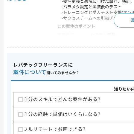
-要件定義と実現に向けた設計、検証、
-パラメタ設定と実装後のテスト
-トレーニングと受入テスト支援(オンボ
-サクセスチームへの引継ぎ、フォロー
この案件のポイント
業務内容
システム開発
特徴
参画実績あり
レバテックフリーランスに
求めるスキル
案件について
聞いてみませんか？
スキル
・IT領域ツールの導入コンサルティング
・プロジェクトマネジメントに関する経
知りたい
歓迎スキル
・SaaSサービスに携わった経験
自分のスキルでどんな案件がある?
・SFA/CRMとMAとBIなどのサービスの
・システム間のデータ連携構築の経験
自分の経験で単価はいくらになる?
スキルに不安がある方へ
上記に似た経験やスキルをお持ちであれば申
フルリモートで参画できる?