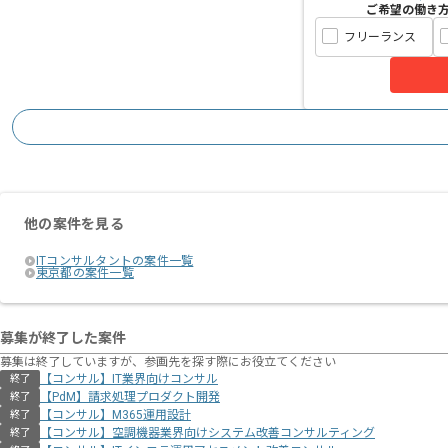
ご希望の働き
フリーランス
他の案件を見る
ITコンサルタントの案件一覧
東京都の案件一覧
募集が終了した案件
募集は終了していますが、参画先を探す際にお役立てください
【コンサル】IT業界向けコンサル
終了
【PdM】請求処理プロダクト開発
終了
【コンサル】M365運用設計
終了
【コンサル】空調機器業界向けシステム改善コンサルティング
終了