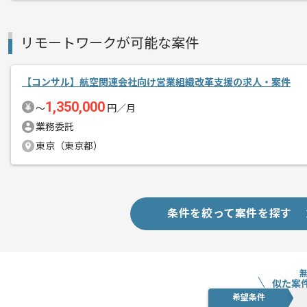
リモートワークが可能な案件
【コンサル】航空関連会社向け営業組織改革支援の求人・案件
1,350,000
〜
円／月
業務委託
東京（東京都）
条件を絞って案件を探す
似た案
希望条件