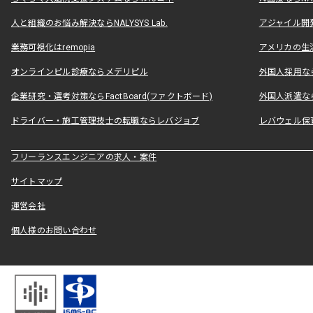
人と組織のお悩み解決ならNALYSYS Lab.
アジャイル開発なら
業務可視化はremopia
アメリカの生活
オンラインピル診療ならメデリピル
外国人採用ならLe
企業研究・選考対策ならFactBoard(ファクトボード)
外国人派遣なら
ドライバー・施工管理技士の転職ならレバジョブ
レバウェル保
フリーランスエンジニアの求人・案件
サイトマップ
運営会社
個人様のお問い合わせ