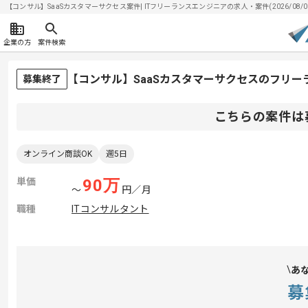
【コンサル】SaaSカスタマーサクセス案件| ITフリーランスエンジニアの求人・案件(2026/08/0
企業の方
案件検索
【コンサル】SaaSカスタマーサクセスのフリー
募集終了
こちらの案件は
オンライン商談OK
週5日
単価
90
万
〜
円／月
職種
ITコンサルタント
あ
募