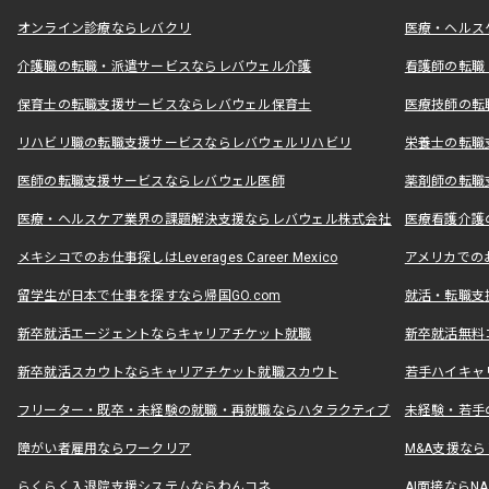
オンライン診療ならレバクリ
医療・ヘルス
介護職の転職・派遣サービスならレバウェル介護
看護師の転職
保育士の転職支援サービスならレバウェル保育士
医療技師の転
リハビリ職の転職支援サービスならレバウェルリハビリ
栄養士の転職
医師の転職支援サービスならレバウェル医師
薬剤師の転職
医療・ヘルスケア業界の課題解決支援ならレバウェル株式会社
医療看護介護の
メキシコでのお仕事探しはLeverages Career Mexico
アメリカでのお仕事
留学生が日本で仕事を探すなら帰国GO.com
就活・転職支
新卒就活エージェントならキャリアチケット就職
新卒就活無料
新卒就活スカウトならキャリアチケット就職スカウト
若手ハイキャ
フリーター・既卒・未経験の就職・再就職ならハタラクティブ
未経験・若手
障がい者雇用ならワークリア
M&A支援な
らくらく入退院支援システムならわんコネ
AI面接ならNAL