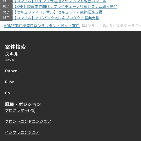
【コンサル】ITインフラ運用アセスメント改善コンサル
終了
【SAP】製造業界向けサプライチェーン計画システム導入開発
終了
【セキュリティコンサル】セキュリティ施策推進支援
終了
【コンサル】メガバンク向けAIプロダクト営業支援
終了
HOME
案件検索
ITコンサルタント求人・案件
【コンサル】SaaSカスタマーサク
案件検索
スキル
Java
Python
Ruby
Go
職種・ポジション
プログラマー(PG)
フロントエンドエンジニア
インフラエンジニア