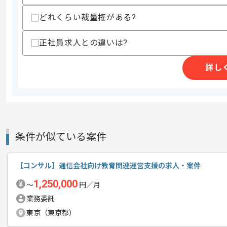
どれくらい裁量権がある?
商談回数
1回
正社員求人との違いは?
その他募集要項
募集人数
2人
作業開始日
2024/11/01
詳し
コンサルティング業務経験を活かすこと
エージェントからのコ
複数案件を保有している企業ですので、
メント
ご経験と実績に応じてスライド案件のご
条件が似ている案件
新しいアイディアや技術を積極的に導入
経験豊富なエンジニアと成長が出来る環
【コンサル】通信会社向け教育関連運営支援の求人・案件
スキルアップされたい方、長期的に参画
1,250,000
〜
円／月
でおります。
業務委託
東京（東京都）