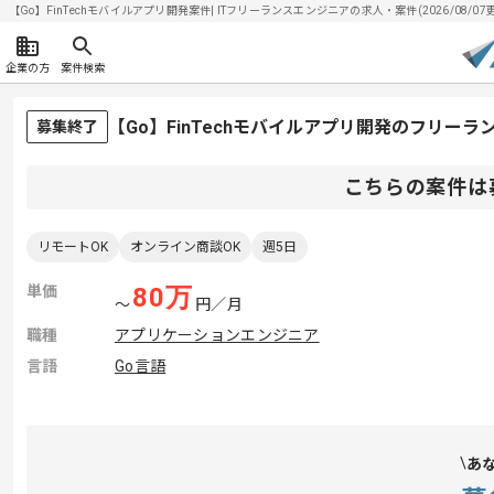
【Go】FinTechモバイルアプリ開発案件| ITフリーランスエンジニアの求人・案件(2026/08/07
企業の方
案件検索
【Go】FinTechモバイルアプリ開発のフリー
募集終了
こちらの案件は
リモートOK
オンライン商談OK
週5日
単価
80
万
〜
円／月
職種
アプリケーションエンジニア
言語
Go言語
あ