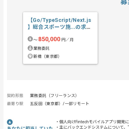
募
【Go/TypeScript/Next.js
】総合スポーツ施...の求
人・案件
850,000
〜
円／月
業務委託
新橋（東京都）
契約形態
業務委託（フリーランス）
最寄り駅
五反田（東京都）/一部リモート
・個人向けFintechモバイルアプリ開
・主にバックエンドシステムについて、
あなたに担当していた