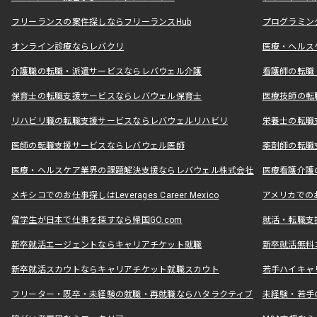
フリーランスの案件探しならフリーランスHub
プログラミン
オンライン診療ならレバクリ
医療・ヘルス
介護職の転職・派遣サービスならレバウェル介護
看護師の転職
保育士の転職支援サービスならレバウェル保育士
医療技師の転
リハビリ職の転職支援サービスならレバウェルリハビリ
栄養士の転職
医師の転職支援サービスならレバウェル医師
薬剤師の転職
医療・ヘルスケア業界の課題解決支援ならレバウェル株式会社
医療看護介護の
メキシコでのお仕事探しはLeverages Career Mexico
アメリカでのお仕事
留学生が日本で仕事を探すなら帰国GO.com
就活・転職支
新卒就活エージェントならキャリアチケット就職
新卒就活無料
新卒就活スカウトならキャリアチケット就職スカウト
若手ハイキャ
フリーター・既卒・未経験の就職・再就職ならハタラクティブ
未経験・若手