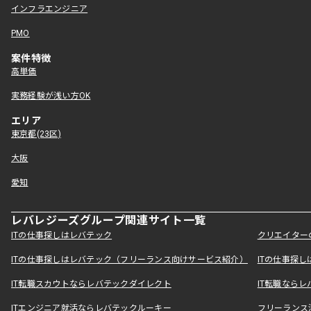
インフラエンジニア
PMO
案件特徴
高単価
実務経験が浅い方OK
エリア
東京都(23区)
大阪
愛知
レバレジーズグループ関連サイト一覧
ITの仕事探しはレバテック
クリエイター
ITの仕事探しはレバテック（フリーランス向けサービス紹介）
ITの仕事探
IT転職スカウトならレバテックダイレクト
IT転職なら
ITエンジニア就活ならレバテックルーキー
フリーランス