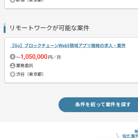
新橋（東京都）
募集人数
1人
作業開始日
2024/10/01
リモートワークが可能な案件
金融業界向けのサービスを展開しており
エージェントからのコ
【Go】ブロックチェーンWeb3領域アプリ開発の求人・案件
メント
設計から運用までを一気通貫でご経験さ
1,050,000
〜
円／月
また、話し合いながら開発をする環境な
業務委託
開発を進めることがお好きな方におすす
渋谷（東京都）
基本的には一部リモートでの作業を見込
条件を絞って案件を探す
似た案