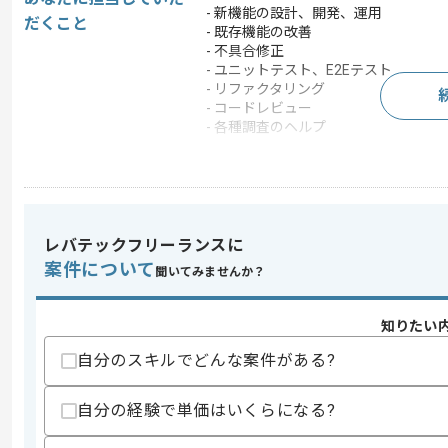
- 新機能の設計、開発、運用
だくこと
- 既存機能の改善
- 不具合修正
- ユニットテスト、E2Eテスト
- リファクタリング
- コードレビュー
- 各種調査のヘルプ
この案件で扱う技術
クラウド
AWS
この案件のポイント
レバテックフリーランスに
業務内容
追加開発 , アプリ開発
案件について
聞いてみませんか？
担当領域/システ
クラウドサービス
ム
特徴
30代活躍中
知りたい
自分のスキルでどんな案件がある?
求めるスキル
自分の経験で単価はいくらになる?
スキル
・Go言語を用いた開発、運用経験1年以
・静的型付け言語を用いた開発経験5年