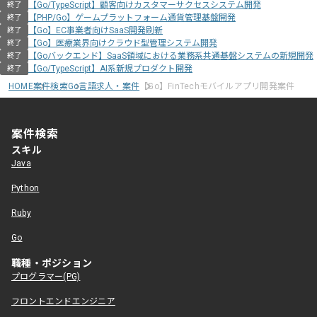
【Go/TypeScript】顧客向けカスタマーサクセスシステム開発
終了
【PHP/Go】ゲームプラットフォーム通貨管理基盤開発
終了
【Go】EC事業者向けSaaS開発刷新
終了
【Go】医療業界向けクラウド型管理システム開発
終了
【Goバックエンド】SaaS領域における業務系共通基盤システムの新規開発
終了
【Go/TypeScript】AI系新規プロダクト開発
終了
HOME
案件検索
Go言語求人・案件
【Go】FinTechモバイルアプリ開発案件
案件検索
スキル
Java
Python
Ruby
Go
職種・ポジション
プログラマー(PG)
フロントエンドエンジニア