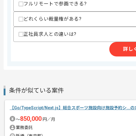
フルリモートで参画できる?
・RDBを用いた開発経験
・設計、アーキテクチャの知見(DDD、CleanA
どれくらい裁量権がある?
歓迎スキル
・DDD、Clean Architecture、Eve
・AWSを用いた開発、運用経験
正社員求人との違いは?
・マイクロサービスの開発、運用経験
詳し
スキルに不安がある方へ
上記に似た経験やスキルをお持ちであれば申
精算条件
有
条件が似ている案件
精算・お支払い
精算基準時間
140時間〜180時間
支払いサイト
15日
【Go/TypeScript/Next.js】総合スポーツ施設向け施設予約シ..
850,000
〜
円／月
業務委託
商談回数
1回
その他募集要項