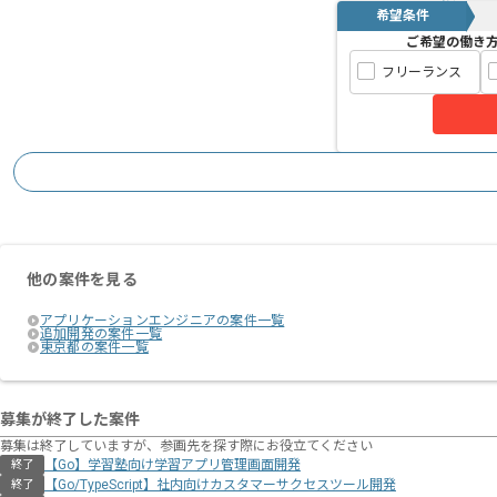
希望条件
ご希望の働き
フリーランス
他の案件を見る
アプリケーションエンジニアの案件一覧
追加開発の案件一覧
東京都の案件一覧
募集が終了した案件
募集は終了していますが、参画先を探す際にお役立てください
【Go】学習塾向け学習アプリ管理画面開発
終了
【Go/TypeScript】社内向けカスタマーサクセスツール開発
終了