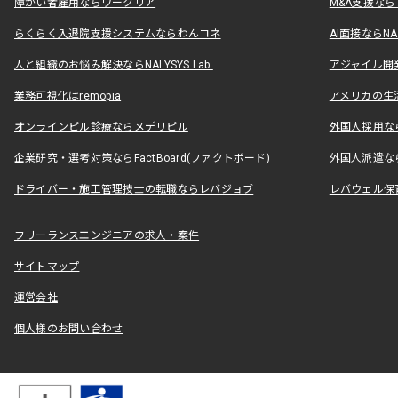
障がい者雇用ならワークリア
M&A支援な
らくらく入退院支援システムならわんコネ
AI面接ならNAL
人と組織のお悩み解決ならNALYSYS Lab.
アジャイル開発なら
業務可視化はremopia
アメリカの生活
オンラインピル診療ならメデリピル
外国人採用ならLe
企業研究・選考対策ならFactBoard(ファクトボード)
外国人派遣なら
ドライバー・施工管理技士の転職ならレバジョブ
レバウェル保
フリーランスエンジニアの求人・案件
サイトマップ
運営会社
個人様のお問い合わせ