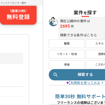
ーランスクリエイター案件
\
簡単30秒
/
案件
探す
を
無料登録
現在公開中の案件は
2695
件
検索できる条件はこちら
職種
スキル
リモート・地域
週稼
単価
こだわ
検索する
AI検索を使ってみる
簡単30秒 無料サポー
フリーランスの経験はございま