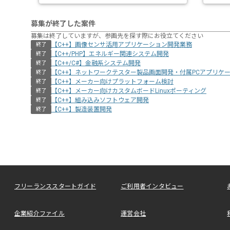
募集が終了した案件
募集は終了していますが、参画先を探す際にお役立てください
【C++】画像センサ活用アプリケーション開発業務
終了
【C++/PHP】エネルギー関連システム開発
終了
【C++/C#】金融系システム開発
終了
【C++】ネットワークテスター製品画面開発・付属PCアプリケ
終了
【C++】メーカー向けプラットフォーム検討
終了
【C++】メーカー向けカスタムボードLinuxポーティング
終了
【C++】組み込みソフトウェア開発
終了
【C++】製造装置開発
終了
フリーランススタートガイド
ご利用者インタビュー
企業紹介ファイル
運営会社