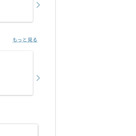
業務委託
江坂（大阪府）
もっと見る
【C++】販売管理デスクトップアプリケーシ
900,000
〜
円／月
業務委託
秋葉原（東京都）