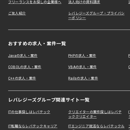
フリーランスをお探しの企業様へ
法人向けの資料請求
ご友人紹介
レバレジーズグループ・プライバシ
ーポリシー
おすすめの求人・案件一覧
Javaの求人・案件
PHPの求人・案件
COBOLの求人・案件
VBAの求人・案件
C++の求人・案件
Railsの求人・案件
レバレジーズグループ関連サイト一覧
ITの仕事探しはレバテック
クリエイターの案件探しはレバテ
ッククリエイター
IT転職ならレバテックキャリア
ITエンジニア就活ならレバテックル