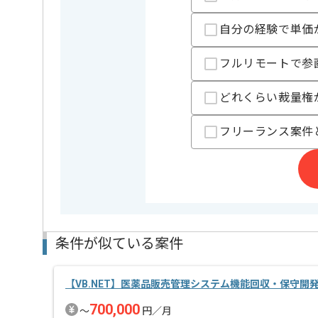
C++での開発経験を活かすことができます。
複数案件を保有している企業ですので、
自分の経験で単価
ご経験と実績に応じてスライド案件のご提案も差し上
フルリモートで参
新しいアイディアや技術を積極的に導入し、
経験豊富なエンジニアと成長が出来る環境でございま
スキルアップされたい方、長期的に参画されたい方に
どれくらい裁量権
フリーランス案件
条件が似ている案件
【VB.NET】医薬品販売管理システム機能回収・保守開
700,000
〜
円／月