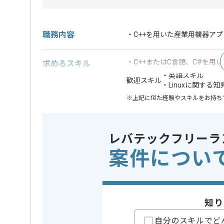
職務内容
・C++を用いた産業用機器ア
・C++またはC言語、C#を用
求めるスキル
・英語スキル
歓迎スキル
・Linuxに関する知
※上記に似た経験やスキルをお持ち
OS
この案件で扱う技術
Linux
レバテックフリーラ
案件につい
業務内容
新規開発 
この案件のポイント
特徴
急募
知り
担当者より
自分のスキルでど
レバテックでの実績がある企業の案件でございます。