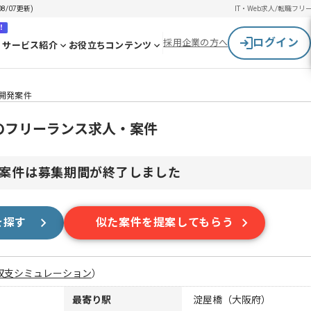
/07更新)
IT・Web求人/転職
フリ
！
ログイン
採用企業の方へ
サービス紹介
お役立ちコンテンツ
リ開発案件
のフリーランス求人・案件
案件は募集期間が終了しました
を探す
似た案件を提案してもらう
収支シミュレーション
）
最寄り駅
淀屋橋（大阪府）