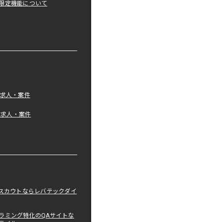
限定機能について
の求人・案件
tの求人・案件
職スカウトならレバテックダイ
ラミング特化のQAサイトな