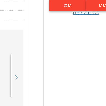
はい
い
ログインはこちら
【C言語】電気通信機器メ
ーカー向け組み込みソフト
ウェア開発の求人・案件
550,000
〜
円／月
業務委託
江坂（大阪府）