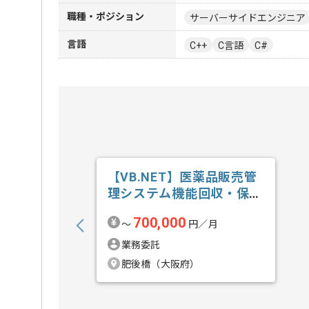
職種・ポジション
サーバーサイドエンジニア
言語
C++
C言語
C#
【VB.NET】医薬品販売管
理システム機能回収・保守
開発の求人・案件
700,000
〜
円／月
業務委託
肥後橋（大阪府）