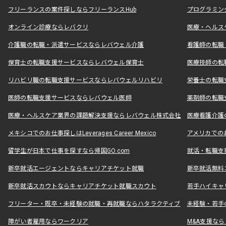
フリーランスの案件探しならフリーランスHub
プログラミン
オンライン診療ならレバクリ
医療・ヘルス
介護職の転職・派遣サービスならレバウェル介護
看護師の転職
保育士の転職支援サービスならレバウェル保育士
医療技師の転
リハビリ職の転職支援サービスならレバウェルリハビリ
栄養士の転職
医師の転職支援サービスならレバウェル医師
薬剤師の転職
医療・ヘルスケア業界の課題解決支援ならレバウェル株式会社
医療看護介護の
メキシコでのお仕事探しはLeverages Career Mexico
アメリカでのお仕事
留学生が日本で仕事を探すなら帰国GO.com
就活・転職支
新卒就活エージェントならキャリアチケット就職
新卒就活無料
新卒就活スカウトならキャリアチケット就職スカウト
若手ハイキャ
フリーター・既卒・未経験の就職・再就職ならハタラクティブ
未経験・若手
障がい者雇用ならワークリア
M&A支援な