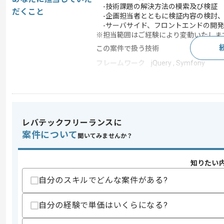
-技術課題の解決方法の模索及び検証
だくこと
-企画担当者とともに検証内容の検討、
-サーバサイド、フロントエンドの開発
※担当範囲はご経験により変動いたしま
この案件で扱う技術
フレームワーク
jQuery , Symfony
開発ツール
Redmine , JIRA
この案件のポイント
業務内容
新規開発 , 追加開発
レバテックフリーランスに
特徴
参画実績あり , 20代活
案件について
聞いてみませんか？
求めるスキル
知りたい
スキル
・PHPを用いた開発経験4年以上
自分のスキルでどんな案件がある?
・DB設計の経験
・WEBアプリケーションの開発経験
・LAMP環境での経験
自分の経験で単価はいくらになる?
【下記から一点必須】
・オブジェクト指向の設計に関する知見