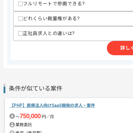
フルリモートで参画できる?
・クラス設計の経験
・クエリパフォーマンスチューニングの
どれくらい裁量権がある?
歓迎スキル
・システムアーキテクチャに関する知見
正社員求人との違いは?
・自動ビルド、デプロイ環境の構築と運
・コンテナ、k8sに関する知識と経験
・アジャイル開発手法に関する知見
詳し
・発表や記事(社内向け技術ブログ等)に
・情報収集のための英語力
・Laravelの経験
・Symfonyの経験
・Vue.jsの経験
・jQueryの経験
・MySQLの経験
条件が似ている案件
・MongoDBの経験
スキルに不安がある方へ
【PHP】医療法人向けSaaS開発の求人・案件
上記に似た経験やスキルをお持ちであれば申
750,000
〜
円／月
業務委託