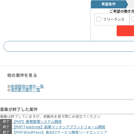
サービスに関する積極的な提案や技術の
希望条件
ご希望の働き
大幅なスキルアップが見込めます。
フリーランス
大規模なWEBサイト開発のノウハウや
新たなサービスを成長させていくプロセ
部署横断での勉強会やConfluenceでの
エンジニア同士で技術力を高めることの
他の案件を見る
新規開発の案件一覧
東京都の案件一覧
募集が終了した案件
募集は終了していますが、参画先を探す際にお役立てください
【PHP】業務管理システム開発
終了
【PHP/TypeScript】副業マッチングプラットフォーム開発
終了
【PHP/WordPress】香水ECサービス開発リードエンジニア
終了