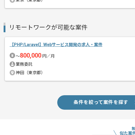
東京（東京都）
精算条件
有
精算・お支払い
精算基準時間
140時間〜180時間
支払いサイト
15日
リモートワークが可能な案件
【PHP/Laravel】Webサービス開発の求人・案件
商談回数
1回
その他募集要項
800,000
募集人数
1人
〜
円／月
作業開始日
2026/05/01
業務委託
神田（東京都）
消費生活のあらゆるシーンで、選択をサ
エージェントからのコ
メディア企業になることを標榜し、国内
メント
条件を絞って案件を探す
様々なメディアを企画・開発・運営して
サービスのクオリティ向上を目指すこと
ユーザー目線の開発ノウハウが身につく
似た案