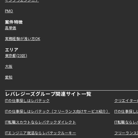
インフラエンジニア
PMO
案件特徴
高単価
実務経験が浅い方OK
エリア
東京都(23区)
大阪
愛知
レバレジーズグループ関連サイト一覧
ITの仕事探しはレバテック
クリエイター
ITの仕事探しはレバテック（フリーランス向けサービス紹介）
ITの仕事探
IT転職スカウトならレバテックダイレクト
IT転職なら
ITエンジニア就活ならレバテックルーキー
フリーランス