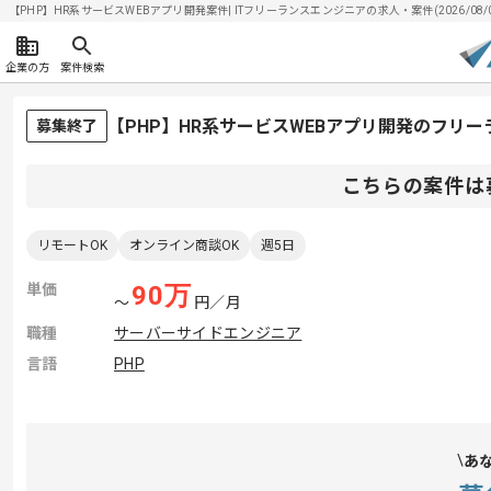
【PHP】HR系サービスWEBアプリ開発案件| ITフリーランスエンジニアの求人・案件(2026/08/
企業の方
案件検索
【PHP】HR系サービスWEBアプリ開発のフリ
募集終了
こちらの案件は
リモートOK
オンライン商談OK
週5日
単価
90
万
〜
円／月
職種
サーバーサイドエンジニア
言語
PHP
あ