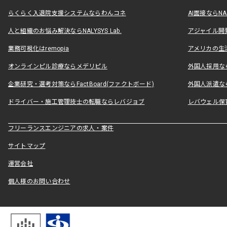
らくらく入退院支援システムならわんコネ
AI面接ならNAL
人と組織のお悩み解決ならNALYSYS Lab.
アジャイル開発なら
業務可視化はremopia
アメリカの生活
オンラインピル診療ならメデリピル
外国人採用ならLe
企業研究・選考対策ならFactBoard(ファクトボード)
外国人派遣なら
ドライバー・施工管理技士の転職ならレバジョブ
レバウェル保
フリーランスエンジニアの求人・案件
サイトマップ
運営会社
個人様のお問い合わせ