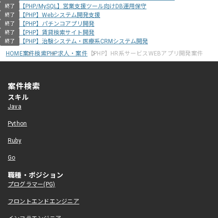
【PHP/MySQL】営業支援ツール向けDB運用保守
終了
【PHP】Webシステム開発支援
終了
【PHP】パチンコアプリ開発
終了
【PHP】賃貸検索サイト開発
終了
【PHP】治験システム・医療系CRMシステム開発
終了
HOME
案件検索
PHP求人・案件
【PHP】HR系サービスWEBアプリ開発案件
案件検索
スキル
Java
Python
Ruby
Go
職種・ポジション
プログラマー(PG)
フロントエンドエンジニア