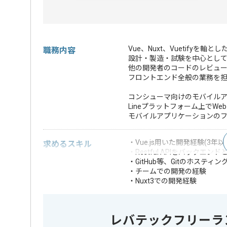
Vue、Nuxt、Vuetify
職務内容
設計・製造・試験を中心とし
他の開発者のコードのレビュー
フロントエンド全般の業務を
コンシューマ向けのモバイル
Lineプラットフォーム上でWe
モバイルアプリケーションの
・Vue.js用いた開発経験(3年以
求めるスキル
・Restful APIをバックエン
・GitHub等、Gitのホス
・チームでの開発の経験
・Nuxt3での開発経験
・小規模チームにおけるフロ
・toBサービスの開発実務経験
・Amazon Web
レバテックフリーラ
・Vue.jsまたは