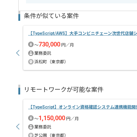
新しいアイディアや技術を積極的に導入し、
経験豊富なエンジニアと成長が出来る環境でございま
条件が似ている案件
スキルアップされたい方、長期的に参画されたい方に
首都圏または遠方からリモートにてご参画いただけま
【TypeScript/AWS】大手コンビニチェーン次世代
730,000
〜
円／月
業務委託
浜松町（東京都）
リモートワークが可能な案件
【TypeScript】オンライン資格確認システム連携機能
1,150,000
〜
円／月
業務委託
芝公園（東京都）