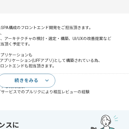
を軸としたSPA構成のフロントエンド開発をご担当頂きます。
て、
、アーキテクチャの検討・選定・構築、UI/UXの改善提案など
担当頂く予定です。
アプリケーションも
bアプリケーション(LIFFアプリ)として構築されている為、
フロントエンドも担当頂きます。
続きをみる
上)
ドとする開発経験
ティングサービスでのプルリクにより相互レビューの経験
ントエンドの開発実務経験
 Servicesをクラウド基盤とした開発経験とAWS基礎知見
ンスに
Reactを用いたフロントエンド開発経験