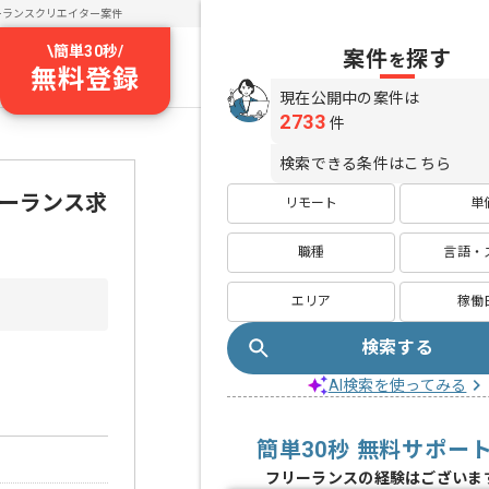
ーランスクリエイター案件
\
簡単30秒
/
案件
探す
を
無料登録
現在公開中の案件は
2733
件
検索できる条件はこちら
リーランス求
リモート
単
職種
言語・
エリア
稼働
検索する
AI検索を使ってみる
簡単30秒 無料サポー
フリーランスの経験はございま