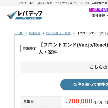
【フロントエンド(Vue.js/React)】ペットサロンDX化プラットフォーム開発案件| I
AI検索が新登場
案件検索
HOME
案件検索
Python求人・案件
【フロントエンド(Vue.
【フロントエンド(Vue.js/R
募集終了
人・案件
こちらの
条件を絞って案件
700,000
単価
〜
円／月
（