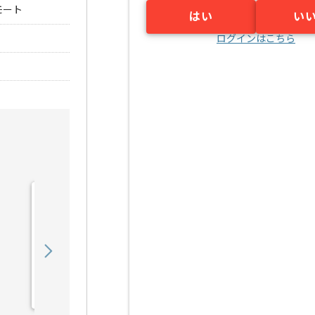
モート
はい
い
ログインはこちら
【広告運用】toC向けデジ
タルマーケターの求人・案
件
850,000
〜
円／月
業務委託
恵比寿（東京都）