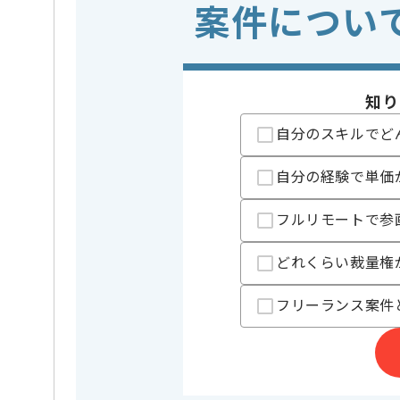
案件につい
・Vue Composit
歓迎スキル
・テックリードと
・バックエンドの
※上記に似た経験やスキルをお持ち
知り
フレームワーク
React
この案件で扱う技術
自分のスキルでど
クラウド
AWS
開発ツール
GitHub , Gi
自分の経験で単価
業務内容
システム
この案件のポイント
フルリモートで参
特徴
参画実績あり
どれくらい裁量権
担当者より
フリーランス案件
レバテックでの実績がある企業の案件でございます。
フロントエンドでの開発経験を活かすことができます
複数案件を保有している企業ですので、
ご経験と実績に応じてスライド案件のご提案も差し上