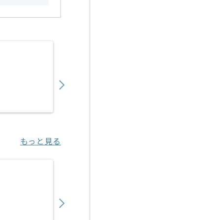
【広告運用】toC向けデジタルマーケターの
850,000
〜
円／月
業務委託
恵比寿（東京都）
もっと見る
【TypeScript/React/Node.js】プログ
700,000
〜
円／月
業務委託
渋谷（東京都）