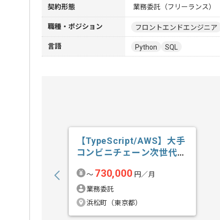
契約形態
業務委託（フリーランス）
職種・ポジション
フロントエンドエンジニア
言語
Python
SQL
【TypeScript/AWS】大手
コンビニチェーン次世代
店...の求人・案件
730,000
〜
円／月
業務委託
浜松町（東京都）