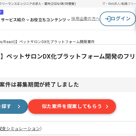
Tフリーランスエンジニアの求人・案件(2026/08/09更新)
IT・Web求人/転職
フリ
！
ログイン
採用企業の方へ
サービス紹介
お役立ちコンテンツ
js/React)】ペットサロンDX化プラットフォーム開発案件
eact)】ペットサロンDX化プラットフォーム開発のフ
案件は募集期間が終了しました
を探す
似た案件を提案してもらう
収支シミュレーション
）