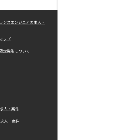
ランスエンジニアの求人・
マップ
限定機能について
の求人・案件
tの求人・案件