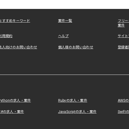
おすすめキーワード
案件一覧
フリー
案件
利用規約
ヘルプ
サイト
法人向けのお問い合わせ
個人様のお問い合わせ
登録者
Pythonの求人・案件
Rubyの求人・案件
AWS
C#の求人・案件
JavaScriptの求人・案件
Swif