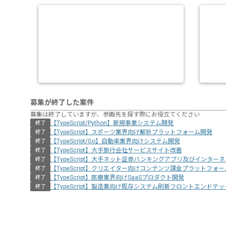
募集が終了した案件
募集は終了していますが、参画先を探す際にお役立てください
【TypeScript/Python】新規事業システム開発
終了
【TypeScript】スポーツ業界向け解析プラットフォーム開発
終了
【TypeScript/Go】自動車業界向けシステム開発
終了
【TypeScript】大手旅行会社サービスサイト改善
終了
【TypeScript】大手ネット証券バンキングアプリ及びインタ
終了
【TypeScript】クリエイター向けコンテンツ課金プラットフォ
終了
【TypeScript】医療業界向けSaaSプロダクト開発
終了
【TypeScript】製造業向け既存システム刷新フロントエンドテ
終了