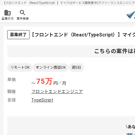
【フロントエンド（React/TypeScript）】マイクロサービス開発案件| ITフリーランスエンジニアの
企業の方
案件検索
【フロントエンド（React/TypeScript
募集終了
こちらの案件は
リモートOK
オンライン商談OK
週5日
単価
75
万
〜
円／月
職種
フロントエンドエンジニア
言語
TypeScript
あ