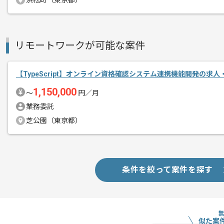
浜松町（東京都）
レバテックでの実績がある企業の案件で
エージェントからのコ
Reactでの開発経験を活かすことができ
メント
リモートワークが可能な案件
複数案件を保有している企業ですので、
ご経験と実績に応じてスライド案件のご
新しいアイディアや技術を積極的に導入
【TypeScript】オンライン資格確認システム連携機能開発の求人
経験豊富なエンジニアと成長が出来る環
1,150,000
〜
円／月
スキルアップされたい方、長期的に参画
業務委託
首都圏または遠方からリモートにてご参
芝公園（東京都）
条件を絞って案件を探す
似た案