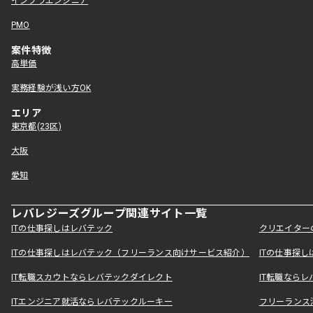
インフラエンジニア
PMO
案件特徴
高単価
実務経験が浅い方OK
エリア
東京都(23区)
大阪
愛知
レバレジーズグループ関連サイト一覧
ITの仕事探しはレバテック
クリエイター
ITの仕事探しはレバテック（フリーランス向けサービス紹介）
ITの仕事探
IT転職スカウトならレバテックダイレクト
IT転職なら
ITエンジニア就活ならレバテックルーキー
フリーランス