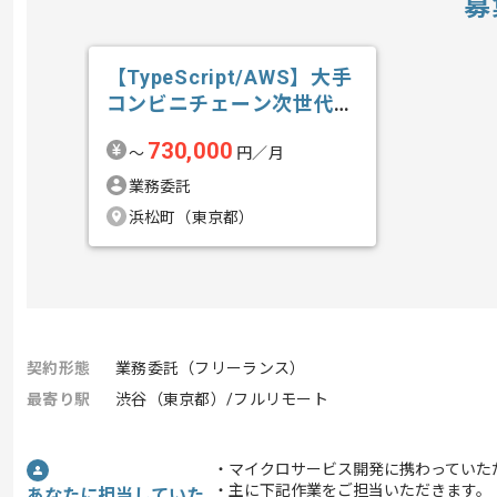
募
【TypeScript/AWS】大手
コンビニチェーン次世代
店...の求人・案件
730,000
〜
円／月
業務委託
浜松町（東京都）
契約形態
業務委託（フリーランス）
最寄り駅
渋谷（東京都）/フルリモート
・マイクロサービス開発に携わっていた
・主に下記作業をご担当いただきます。
あなたに担当していた