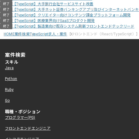
【TypeScript】大手旅行会社サービスサイト改善
終了
【TypeScript】大手ネット証券バンキングアプリ及びインターネットバン
終了
【TypeScript】クリエイター向けコンテンツ課金プラットフォーム開発
終了
【TypeScript】医療業界向けSaaSプロダクト開発
終了
【TypeScript】製造業向け既存システム刷新フロントエンドテックリード
終了
HOME
案件検索
TypeScript求人・案件
【フロントエンド（React/TypeScri
案件検索
スキル
Java
Python
Ruby
Go
職種・ポジション
プログラマー(PG)
フロントエンドエンジニア