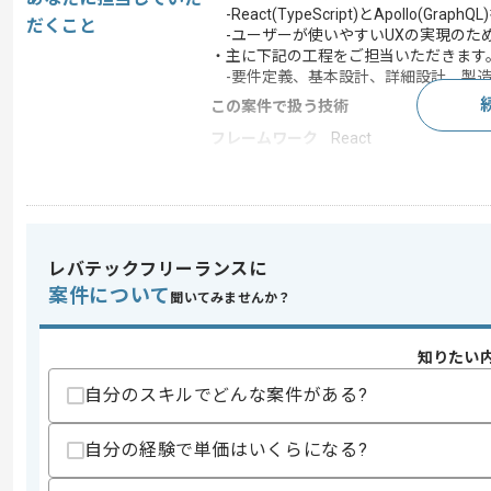
-React(TypeScript)とApollo(G
だくこと
-ユーザーが使いやすいUXの実現のた
・主に下記の工程をご担当いただきます
-要件定義、基本設計、詳細設計、製造
この案件で扱う技術
フレームワーク
React
この案件のポイント
業務内容
アプリ開発
特徴
参画実績あり , 20代活躍中
レバテックフリーランスに
案件について
聞いてみませんか？
求めるスキル
スキル
・React(TypeScript)を用いた開発経験(
知りたい
・フロントエンドでのWebアプリ開発経験
自分のスキルでどんな案件がある?
・テックリードやリーダー経験
・コーディングに関しての知見
・小規模チームにおけるフロントエンド
自分の経験で単価はいくらになる?
・toBサービスの開発実務経験
歓迎スキル