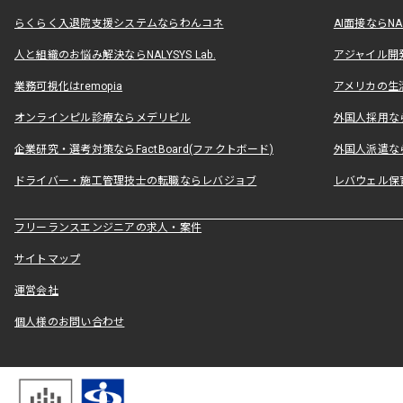
らくらく入退院支援システムならわんコネ
AI面接ならNAL
人と組織のお悩み解決ならNALYSYS Lab.
アジャイル開発なら
業務可視化はremopia
アメリカの生活
オンラインピル診療ならメデリピル
外国人採用ならLe
企業研究・選考対策ならFactBoard(ファクトボード)
外国人派遣なら
ドライバー・施工管理技士の転職ならレバジョブ
レバウェル保
フリーランスエンジニアの求人・案件
サイトマップ
運営会社
個人様のお問い合わせ