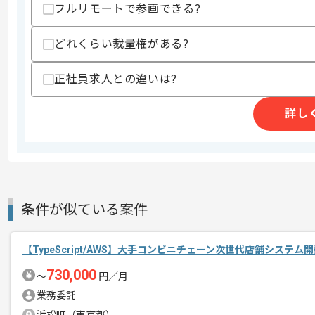
フルリモートで参画できる?
・CRM等のシステム開発経験
・コンサルやSIer経験
どれくらい裁量権がある?
スキルに不安がある方へ
上記に似た経験やスキルをお持ちであれば申
正社員求人との違いは?
詳し
精算条件
有
精算・お支払い
精算基準時間
140時間〜180時間
支払いサイト
15日
条件が似ている案件
商談回数
1回
【TypeScript/AWS】大手コンビニチェーン次世代店舗システ
その他募集要項
募集人数
1人
730,000
〜
円／月
作業開始日
2024/10/03
業務委託