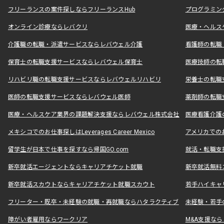
フリーランスの案件探しならフリーランスHub
プログラミン
オンライン診療ならレバクリ
医療・ヘルス
介護職の転職・派遣サービスならレバウェル介護
看護師の転職
保育士の転職支援サービスならレバウェル保育士
医療技師の転
リハビリ職の転職支援サービスならレバウェルリハビリ
栄養士の転職
医師の転職支援サービスならレバウェル医師
薬剤師の転職
医療・ヘルスケア業界の課題解決支援ならレバウェル株式会社
医療看護介護の
メキシコでのお仕事探しはLeverages Career Mexico
アメリカでのお仕事
留学生が日本で仕事を探すなら帰国GO.com
就活・転職支
新卒就活エージェントならキャリアチケット就職
新卒就活無料
新卒就活スカウトならキャリアチケット就職スカウト
若手ハイキャ
フリーター・既卒・未経験の就職・再就職ならハタラクティブ
未経験・若手
障がい者雇用ならワークリア
M&A支援な