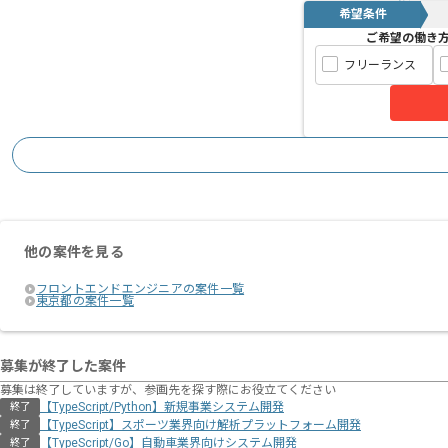
希望条件
ご希望の働き
フリーランス
他の案件を見る
フロントエンドエンジニアの案件一覧
東京都の案件一覧
募集が終了した案件
募集は終了していますが、参画先を探す際にお役立てください
【TypeScript/Python】新規事業システム開発
終了
【TypeScript】スポーツ業界向け解析プラットフォーム開発
終了
【TypeScript/Go】自動車業界向けシステム開発
終了