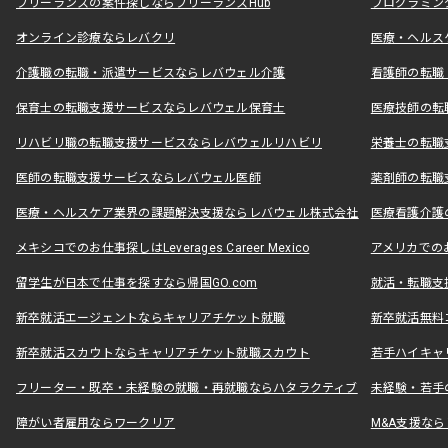
フリーランスの案件探しならフリーランスHub
プログラミン
オンライン診療ならレバクリ
医療・ヘルス
介護職の転職・派遣サービスならレバウェル介護
看護師の転職
保育士の転職支援サービスならレバウェル保育士
医療技師の転
リハビリ職の転職支援サービスならレバウェルリハビリ
栄養士の転職
医師の転職支援サービスならレバウェル医師
薬剤師の転職
医療・ヘルスケア業界の課題解決支援ならレバウェル株式会社
医療看護介護の
メキシコでのお仕事探しはLeverages Career Mexico
アメリカでのお仕事
留学生が日本で仕事を探すなら帰国GO.com
就活・転職支
新卒就活エージェントならキャリアチケット就職
新卒就活無料
新卒就活スカウトならキャリアチケット就職スカウト
若手ハイキャ
フリーター・既卒・未経験の就職・再就職ならハタラクティブ
未経験・若手
障がい者雇用ならワークリア
M&A支援な