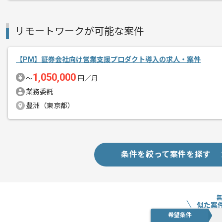
スキルアップされたい方、長期的に参画
リモートワークが可能な案件
基本的には一部リモート作業を見込んで
【PM】証券会社向け営業支援プロダクト導入の求人・案件
1,050,000
〜
円／月
業務委託
豊洲（東京都）
条件を絞って案件を探す
似た案
希望条件