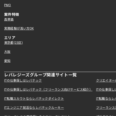
PMO
案件特徴
高単価
実務経験が浅い方OK
エリア
東京都(23区)
大阪
愛知
レバレジーズグループ関連サイト一覧
ITの仕事探しはレバテック
クリエイター
ITの仕事探しはレバテック（フリーランス向けサービス紹介）
ITの仕事探
IT転職スカウトならレバテックダイレクト
IT転職なら
ITエンジニア就活ならレバテックルーキー
フリーランス