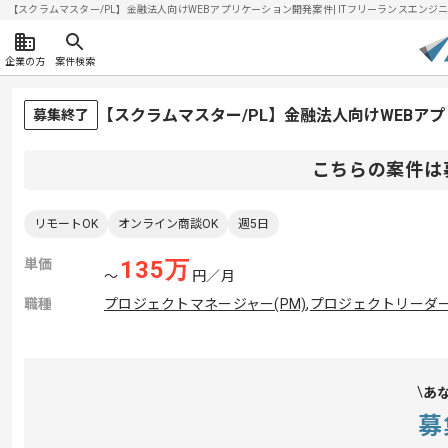
【スクラムマスター/PL】金融法人向けWEBアプリケーション開発案件| ITフリーランスエンジニアの
企業の方
案件検索
【スクラムマスター/PL】金融法人向けWEBア
募集終了
こちらの案件は
リモートOK
オンライン商談OK
週5日
単価
135
万
〜
円／月
職種
プロジェクトマネージャー(PM)
,
プロジェクトリーダー(
あ
募