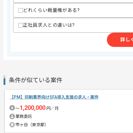
スキルに不安がある方へ
どれくらい裁量権がある?
上記に似た経験やスキルをお持ちであれば申
正社員求人との違いは?
詳し
商談回数
2回
その他募集要項
募集人数
1人
作業開始日
2025/02/01
条件が似ている案件
レバテックでの実績がある企業の案件で
エージェントからのコ
メント
【PM】印刷業界向けSFA導入支援の求人・案件
スクラムマスターの経験を活かすことが
1,200,000
複数案件を保有している企業ですので、
〜
円／月
ご経験と実績に応じてスライド案件のご
業務委託
新しいアイディアや技術を積極的に導入
市ヶ谷（東京都）
経験豊富なエンジニアと成長が出来る環