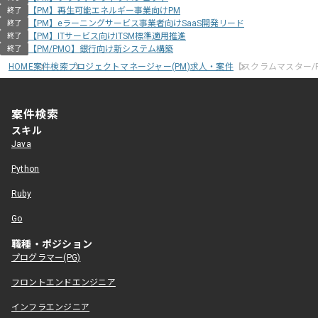
【PM】再生可能エネルギー事業向けPM
終了
【PM】eラーニングサービス事業者向けSaaS開発リード
終了
【PM】ITサービス向けITSM標準適用推進
終了
【PM/PMO】銀行向け新システム構築
終了
HOME
案件検索
プロジェクトマネージャー(PM)求人・案件
【スクラムマスター/
案件検索
スキル
Java
Python
Ruby
Go
職種・ポジション
プログラマー(PG)
フロントエンドエンジニア
インフラエンジニア