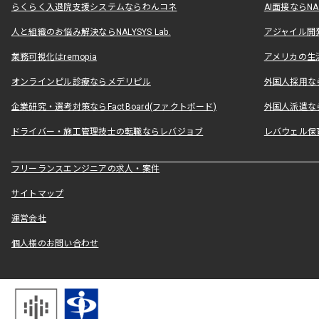
らくらく入退院支援システムならわんコネ
AI面接ならNAL
人と組織のお悩み解決ならNALYSYS Lab.
アジャイル開発なら
業務可視化はremopia
アメリカの生活
オンラインピル診療ならメデリピル
外国人採用ならLe
企業研究・選考対策ならFactBoard(ファクトボード)
外国人派遣なら
ドライバー・施工管理技士の転職ならレバジョブ
レバウェル保
フリーランスエンジニアの求人・案件
サイトマップ
運営会社
個人様のお問い合わせ