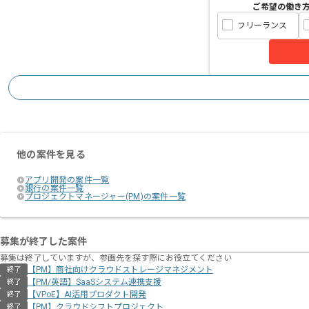
ご希望の働き
フリーランス
他の案件を見る
アプリ開発の案件一覧
銀行の案件一覧
プロジェクトマネージャー(PM)の案件一覧
募集が終了した案件
募集は終了していますが、参画先を探す際にお役立てください
【PM】商社向けクラウドストレージマネジメント
終了
【PM/英語】SaaSシステム連携支援
終了
【VPoE】AI活用プロダクト開発
終了
【PM】クラウドシフトプロジェクト
終了