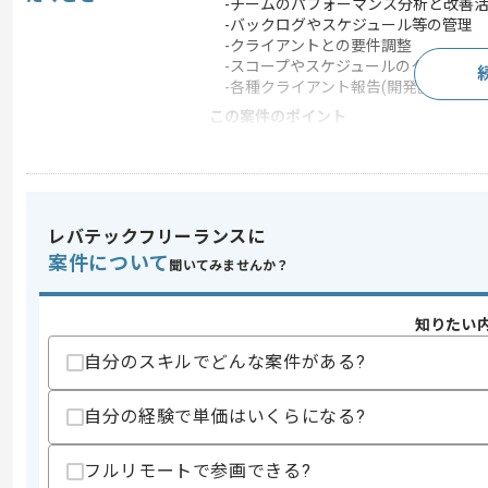
-チームのパフォーマンス分析と改善
-バックログやスケジュール等の管理
-クライアントとの要件調整
-スコープやスケジュールのクライアン
-各種クライアント報告(開発計画、リ
この案件のポイント
業界
銀行
業務内容
アプリ開発 , システム
特徴
参画実績あり
レバテックフリーランスに
案件について
聞いてみませんか？
求めるスキル
スキル
知りたい
・アジャイル開発経験(スクラムマスター
・Webアプリケーション開発経験
自分のスキルでどんな案件がある?
・リーダーやマネジメント経験
歓迎スキル
自分の経験で単価はいくらになる?
・スマホアプリ開発経験
・要件定義工程の経験
フルリモートで参画できる?
・オフショア開発経験