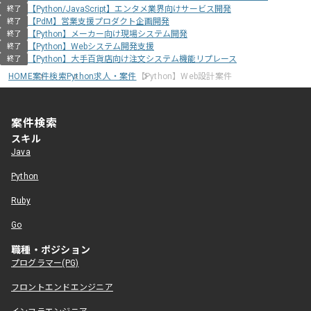
【Python/JavaScript】エンタメ業界向けサービス開発
終了
【PdM】営業支援プロダクト企画開発
終了
【Python】メーカー向け現場システム開発
終了
【Python】Webシステム開発支援
終了
【Python】大手百貨店向け注文システム機能リプレース
終了
HOME
案件検索
Python求人・案件
【Python】Web設計案件
案件検索
スキル
Java
Python
Ruby
Go
職種・ポジション
プログラマー(PG)
フロントエンドエンジニア