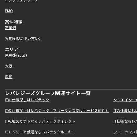
インフラエンジニア
PMO
案件特徴
高単価
実務経験が浅い方OK
エリア
東京都(23区)
大阪
愛知
レバレジーズグループ関連サイト一覧
ITの仕事探しはレバテック
クリエイター
ITの仕事探しはレバテック（フリーランス向けサービス紹介）
ITの仕事探
IT転職スカウトならレバテックダイレクト
IT転職なら
ITエンジニア就活ならレバテックルーキー
フリーランス