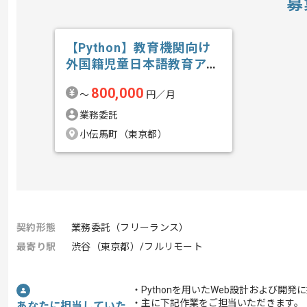
募
【Python】教育機関向け
外国籍児童日本語教育アプ
リ開発の求人・案件
800,000
〜
円／月
業務委託
小伝馬町（東京都）
契約形態
業務委託（フリーランス）
最寄り駅
渋谷（東京都）/フルリモート
・Pythonを用いたWeb設計および開
・主に下記作業をご担当いただきます。
あなたに担当していた