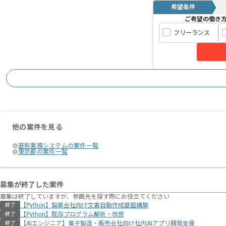
希望条件
ご希望の働き
フリーランス
他の案件を見る
基幹業務システムの案件一覧
東京都の案件一覧
募集が終了した案件
募集は終了していますが、参画先を探す際にお役立てください
【Python】製薬会社向け文書自動作成基盤構築
終了
【Python】既存プログラム解析・改修
終了
【AIエンジニア】菓子製造・販売会社向け社内AIアプリ開発支援
終了