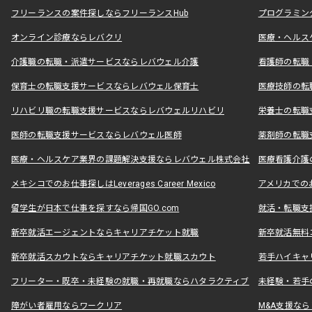
フリーランスの案件探しならフリーランスHub
プログラミン
オンライン診療ならレバクリ
医療・ヘルス
介護職の転職・派遣サービスならレバウェル介護
看護師の転職
保育士の転職支援サービスならレバウェル保育士
医療技師の転
リハビリ職の転職支援サービスならレバウェルリハビリ
栄養士の転職
医師の転職支援サービスならレバウェル医師
薬剤師の転職
医療・ヘルスケア業界の課題解決支援ならレバウェル株式会社
医療看護介護の
メキシコでのお仕事探しはLeverages Career Mexico
アメリカでのお仕事
留学生が日本で仕事を探すなら帰国GO.com
就活・転職支
新卒就活エージェントならキャリアチケット就職
新卒就活無料
新卒就活スカウトならキャリアチケット就職スカウト
若手ハイキャ
フリーター・既卒・未経験の就職・再就職ならハタラクティブ
未経験・若手
障がい者雇用ならワークリア
M&A支援な