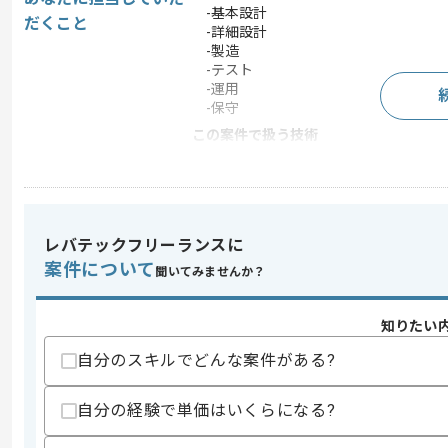
-基本設計
だくこと
-詳細設計
-製造
-テスト
-運用
-保守
この案件で扱う技術
フレームワーク
Django
開発ツール
Docker , Git
この案件のポイント
レバテックフリーランスに
業務内容
新規開発
案件について
聞いてみませんか？
担当領域/システ
基幹業務システム
ム
知りたい
特徴
20代活躍中 , 30代活躍中
自分のスキルでどんな案件がある?
求めるスキル
自分の経験で単価はいくらになる?
スキル
・Pythonを用いた開発経験(3年以上)