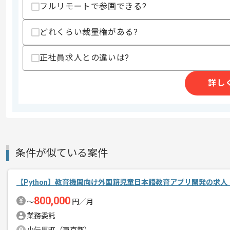
・Djangoを用いた開発経験(1年以上)
フルリモートで参画できる?
歓迎スキル
どれくらい裁量権がある?
・下記スキルを用いた経験
‐Bootstrap
‐Git
正社員求人との違いは?
‐Docker
スキルに不安がある方へ
詳し
上記に似た経験やスキルをお持ちであれば申
商談回数
1回
その他募集要項
条件が似ている案件
募集人数
1人
作業開始日
2024/11/01
【Python】教育機関向け外国籍児童日本語教育アプリ開発の求人
800,000
〜
円／月
Pythonでの開発経験を活かすことがで
業務委託
エージェントからのコ
複数案件を保有している企業ですので、