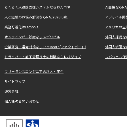
らくらく入退院支援システムならわんコネ
AI面接ならNAL
人と組織のお悩み解決ならNALYSYS Lab.
アジャイル開発なら
業務可視化はremopia
アメリカの生活
オンラインピル診療ならメデリピル
外国人採用ならLe
企業研究・選考対策ならFactBoard(ファクトボード)
外国人派遣なら
ドライバー・施工管理技士の転職ならレバジョブ
レバウェル保
フリーランスエンジニアの求人・案件
サイトマップ
運営会社
個人様のお問い合わせ