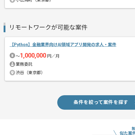
小伝馬町（東京都）
メント
ご経験と実績に応じてスライド案件のご
新しいアイディアや技術を積極的に導入
経験豊富なエンジニアと成長が出来る環
リモートワークが可能な案件
スキルアップされたい方、長期的に参画
【Python】金融業界向けAI領域アプリ開発の求人・案件
1,000,000
〜
円／月
業務委託
渋谷（東京都）
条件を絞って案件を探す
似た案