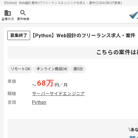
【Python】Web設計案件| ITフリーランスエンジニアの求人・案件(2026/08/07更新)
企業の方
案件検索
【Python】Web設計のフリーランス求人・案件
募集終了
こちらの案件は
リモートOK
オンライン商談OK
週5日
単価
68
万
〜
円／月
職種
サーバーサイドエンジニア
言語
Python
あ