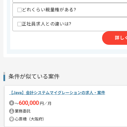
その他募集要項
募集人数
1人
どれくらい裁量権がある?
作業開始日
2024/11/01
正社員求人との違いは?
詳し
レバテックでの実績がある企業の案件で
エージェントからのコ
メント
WEBシステムでの開発経験を活かすこと
複数案件を保有している企業ですので、
ご経験と実績に応じてスライド案件のご
条件が似ている案件
新しいアイディアや技術を積極的に導入
経験豊富なエンジニアと成長が出来る環
【Java】会計システムマイグレーションの求人・案件
スキルアップされたい方、長期的に参画
600,000
〜
円／月
業務委託
週1日～2日ほどリモートでの作業を想
心斎橋（大阪府）
※リモート頻度は習熟度や状況に応じて