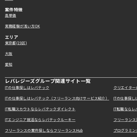
案件特徴
高単価
実務経験が浅い方OK
エリア
東京都(23区)
大阪
愛知
レバレジーズグループ関連サイト一覧
ITの仕事探しはレバテック
クリエイター
ITの仕事探しはレバテック（フリーランス向けサービス紹介）
ITの仕事探
IT転職スカウトならレバテックダイレクト
IT転職なら
ITエンジニア就活ならレバテックルーキー
フリーランス
フリーランスの案件探しならフリーランスHub
プログラミン