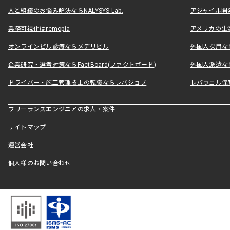
人と組織のお悩み解決ならNALYSYS Lab.
アジャイル開発なら
業務可視化はremopia
アメリカの生活
オンラインピル診療ならメデリピル
外国人採用ならLe
企業研究・選考対策ならFactBoard(ファクトボード)
外国人派遣なら
ドライバー・施工管理技士の転職ならレバジョブ
レバウェル保
フリーランスエンジニアの求人・案件
サイトマップ
運営会社
個人様のお問い合わせ