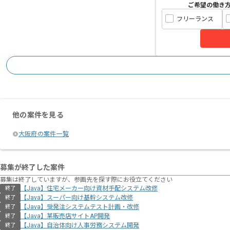
ご希望の働き
フリーランス
他の案件を見る
大阪府の案件一覧
募集が終了した案件
募集は終了していますが、参画先を探す際にお役立てください
【Java】住宅メーカー向け資材⼿配システム改修
終了
【Java】スーパー向け基幹システム改修
終了
【Java】受発注システムテスト計画・改修
終了
【Java】某販売店サイトAP開発
終了
【Java】自治体向け人事労務システム開発
終了