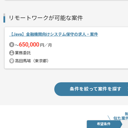
リモートワークが可能な案件
【Java】金融機関向けシステム保守の求人・案件
650,000
〜
円／月
業務委託
高田馬場（東京都）
条件を絞って案件を探す
似た案
希望条件