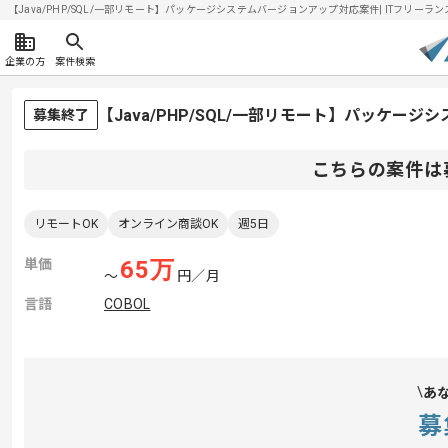
【Java/PHP/SQL/一部リモート】パッケージシステムバージョンアップ対応案件| ITフリーランス
企業の方
案件検索
【Java/PHP/SQL/一部リモート】パッケ
募集終了
こちらの案件は
リモートOK
オンライン商談OK
週5日
単価
65
万
〜
円／月
言語
COBOL
あ
募