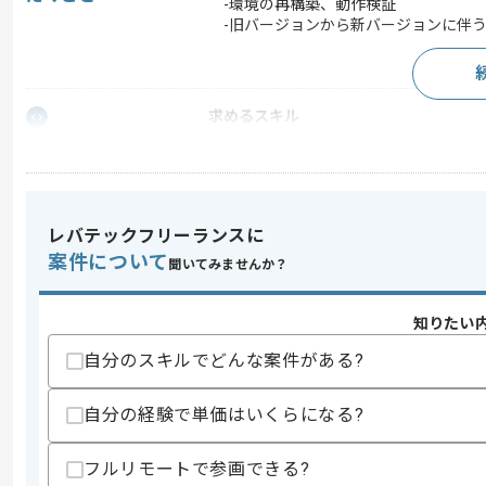
-環境の再構築、動作検証
-旧バージョンから新バージョンに伴う
求めるスキル
スキル
・PostgreSQLを用いた開発経験
・PHP、Javaのいずれかを使用した開
スキルに不安がある方へ
レバテックフリーランスに
上記に似た経験やスキルをお持ちであれば申
案件について
聞いてみませんか？
知りたい
精算条件
有
精算・お支払い
自分のスキルでどんな案件がある?
精算基準時間
140時間〜180時間
支払いサイト
15日
自分の経験で単価はいくらになる?
フルリモートで参画できる?
商談回数
2回