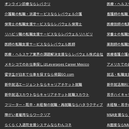
オンライン診療ならレバクリ
医療・ヘルス
介護職の転職・派遣サービスならレバウェル介護
看護師の転職
保育士の転職支援サービスならレバウェル保育士
医療技師の転
リハビリ職の転職支援サービスならレバウェルリハビリ
栄養士の転職
医師の転職支援サービスならレバウェル医師
薬剤師の転職
医療・ヘルスケア業界の課題解決支援ならレバウェル株式会社
医療看護介護の
メキシコでのお仕事探しはLeverages Career Mexico
アメリカでのお仕事
留学生が日本で仕事を探すなら帰国GO.com
就活・転職支
新卒就活エージェントならキャリアチケット就職
新卒就活無料
新卒就活スカウトならキャリアチケット就職スカウト
若手ハイキャ
フリーター・既卒・未経験の就職・再就職ならハタラクティブ
未経験・若手
障がい者雇用ならワークリア
M&A支援な
らくらく入退院支援システムならわんコネ
AI面接ならNAL