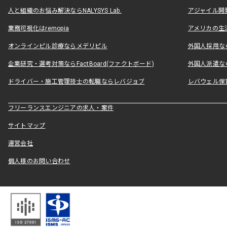
人と組織のお悩み解決ならNALYSYS Lab.
アジャイル開発なら
業務可視化はremopia
アメリカの生活
オンラインピル診療ならメデリピル
外国人採用ならLe
企業研究・選考対策ならFactBoard(ファクトボード)
外国人派遣なら
ドライバー・施工管理技士の転職ならレバジョブ
レバウェル保
フリーランスエンジニアの求人・案件
サイトマップ
運営会社
個人様のお問い合わせ