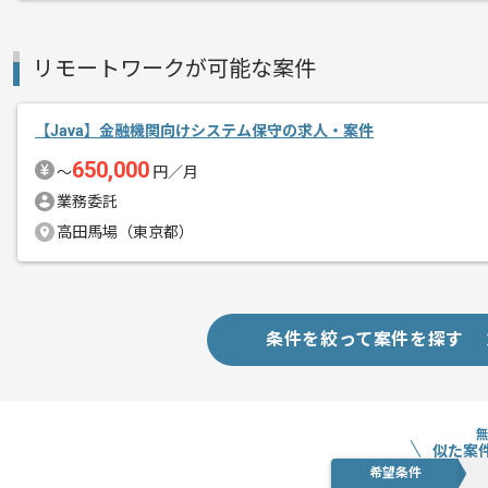
リモートワークが可能な案件
【Java】金融機関向けシステム保守の求人・案件
650,000
〜
円／月
業務委託
高田馬場（東京都）
条件を絞って案件を探す
似た案
希望条件