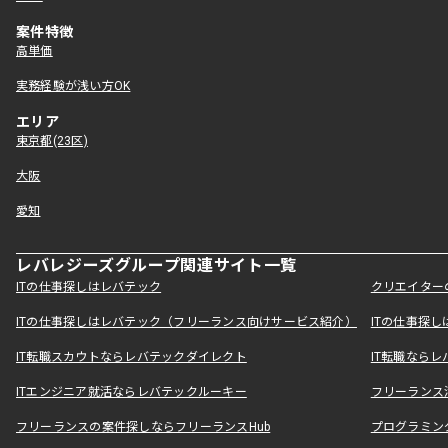
案件特徴
高単価
実務経験が浅い方OK
エリア
東京都(23区)
大阪
愛知
レバレジーズグループ関連サイト一覧
ITの仕事探しはレバテック
クリエイター
ITの仕事探しはレバテック（フリーランス向けサービス紹介）
ITの仕事探
IT転職スカウトならレバテックダイレクト
IT転職なら
ITエンジニア就活ならレバテックルーキー
フリーランス
フリーランスの案件探しならフリーランスHub
プログラミン