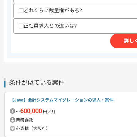
精算・お支払い
精算基準時間
160時間〜180時間
どれくらい裁量権がある?
支払いサイト
15日
正社員求人との違いは?
詳し
商談回数
1回
その他募集要項
募集人数
1人
作業開始日
2024/11/25
条件が似ている案件
初日はPC貸与や設定等で現地での作業
エージェントからのコ
メント
【Java】会計システムマイグレーションの求人・案件
これまでのご経験を活かしてご活躍いた
600,000
〜
円／月
業務委託
心斎橋（大阪府）