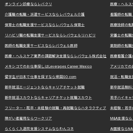
オンライン診療ならレバクリ
医療・ヘルス
介護職の転職・派遣サービスならレバウェル介護
看護師の転職
保育士の転職支援サービスならレバウェル保育士
医療技師の転
リハビリ職の転職支援サービスならレバウェルリハビリ
栄養士の転職
医師の転職支援サービスならレバウェル医師
薬剤師の転職
医療・ヘルスケア業界の課題解決支援ならレバウェル株式会社
医療看護介護の
メキシコでのお仕事探しはLeverages Career Mexico
アメリカでのお仕事
留学生が日本で仕事を探すなら帰国GO.com
就活・転職支
新卒就活エージェントならキャリアチケット就職
新卒就活無料
新卒就活スカウトならキャリアチケット就職スカウト
若手ハイキャ
フリーター・既卒・未経験の就職・再就職ならハタラクティブ
未経験・若手
障がい者雇用ならワークリア
M&A支援な
らくらく入退院支援システムならわんコネ
AI面接ならNAL