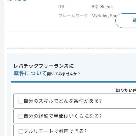
DB
SQL Server
フレームワーク
MyBatis , Spring Boot
求めるスキル
スキル
・詳細設計から1機能を1人で製造した経
・Web開発経験1年以上
・Spring FrameworkまたはSpring
レバテックフリーランスに
歓迎スキル
案件について
聞いてみませんか？
・Thymeleafを用いた実務経験
・販売管理の知見
・MyBatisの利用経験
知りたい
自分のスキルでどんな案件がある?
スキルに不安がある方へ
上記に似た経験やスキルをお持ちであれば申
自分の経験で単価はいくらになる?
フルリモートで参画できる?
精算条件
有