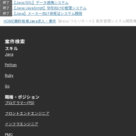
【Java/SQL】データ連携システム
終了
【Java/JavaScript】学校向けID管理システム
終了
【Java】メーカー向け受発注システム開発
終了
HOME
案件検索
Java求人・案件
【Java/フルリモート】販売管理システム開発
案件検索
スキル
Java
Python
Ruby
Go
職種・ポジション
プログラマー(PG)
フロントエンドエンジニア
インフラエンジニア
PMO