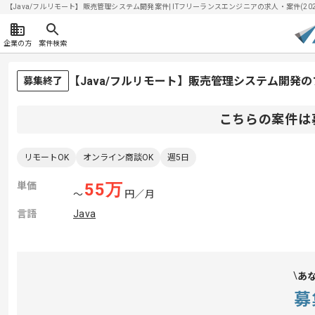
【Java/フルリモート】販売管理システム開発案件| ITフリーランスエンジニアの求人・案件(2026/
企業の方
案件検索
【Java/フルリモート】販売管理システム開発
募集終了
こちらの案件は
リモートOK
オンライン商談OK
週5日
単価
55
万
〜
円／月
言語
Java
あ
募