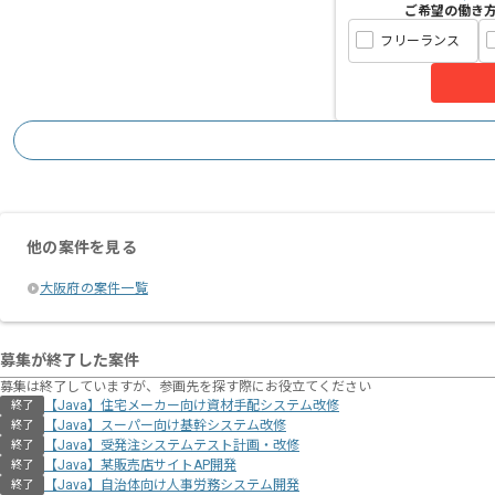
ご希望の働き
フリーランス
他の案件を見る
大阪府の案件一覧
募集が終了した案件
募集は終了していますが、参画先を探す際にお役立てください
【Java】住宅メーカー向け資材⼿配システム改修
終了
【Java】スーパー向け基幹システム改修
終了
【Java】受発注システムテスト計画・改修
終了
【Java】某販売店サイトAP開発
終了
【Java】自治体向け人事労務システム開発
終了