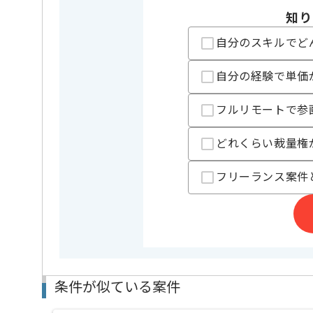
知り
複数案件を保有している企業ですので、
ご経験と実績に応じてスライド案件のご提案も差し上
自分のスキルでど
新しいアイディアや技術を積極的に導入し、
経験豊富なエンジニアと成長が出来る環境でございま
自分の経験で単価
スキルアップされたい方、長期的に参画されたい方に
フルリモートで参
どれくらい裁量権
フリーランス案件
条件が似ている案件