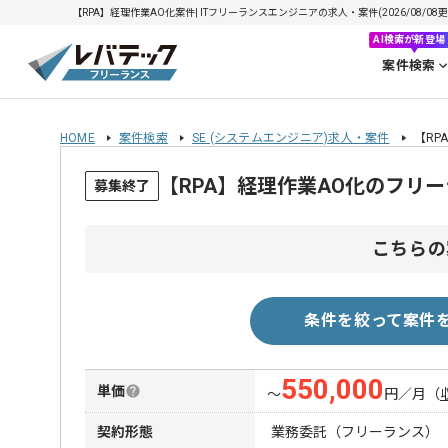
【RPA】経理作業AO化案件| ITフリーランスエンジニアの求人・案件(2026/08/08更
AI検索が新登場
案件検索
HOME
案件検索
SE (システムエンジニア)求人・案件
【RP
【RPA】経理作業AO化のフリ
募集終了
こちらの
条件を絞って案件
550,000
単価
〜
円／月
（
契約形態
業務委託（フリーランス）