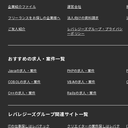
企業紹介ファイル
運営会社
フリーランスをお探しの企業様へ
法人向けの資料請求
ご友人紹介
レバレジーズグループ・プライバシ
ーポリシー
おすすめの求人・案件一覧
Javaの求人・案件
PHPの求人・案件
COBOLの求人・案件
VBAの求人・案件
C++の求人・案件
Railsの求人・案件
レバレジーズグループ関連サイト一覧
ITの仕事探しはレバテック
クリエイターの案件探しはレバテ