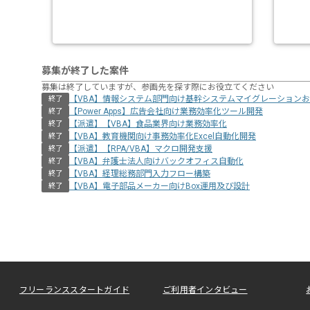
募集が終了した案件
募集は終了していますが、参画先を探す際にお役立てください
【VBA】情報システム部門向け基幹システムマイグレーション
終了
【Power Apps】広告会社向け業務効率化ツール開発
終了
【派遣】【VBA】食品業界向け業務効率化
終了
【VBA】教育機関向け事務効率化Excel自動化開発
終了
【派遣】【RPA/VBA】マクロ開発支援
終了
【VBA】弁護士法人向けバックオフィス自動化
終了
【VBA】経理総務部門入力フロー構築
終了
【VBA】電子部品メーカー向けBox運用及び設計
終了
フリーランススタートガイド
ご利用者インタビュー