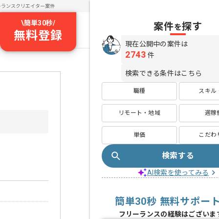
ーランスクリエイター案件
\
簡単30秒
/
案件
探す
を
無料登録
現在公開中の案件は
2743
件
検索できる条件はこちら
職種
スキル
リモート・地域
週稼
単価
こだわ
検索する
AI検索を使ってみる
簡単30秒 無料サポー
フリーランスの経験はございま