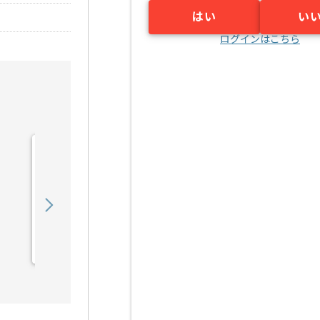
はい
い
ログインはこちら
【VBA】社内SE業務効率
化データ管理社内改善の求
人・案件
350,000
〜
円／月
業務委託
神田（東京都）