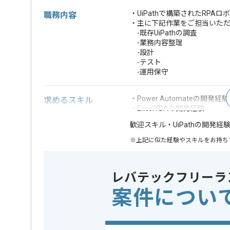
・UiPathで構築されたRPAロ
職務内容
・主に下記作業をご担当いた
-既存UiPathの調査
-業務内容整理
-設計
-テスト
-運用保守
・Power Automateの開発経験
求めるスキル
・ExcelVBAの開発経験
・UiPathの開発経
歓迎スキル
※上記に似た経験やスキルをお持ち
特徴
この案件のポイント
20代活躍中
レバテックフリーラ
案件につい
担当者より
PowerAutomateでの開発経験を活かすことができます