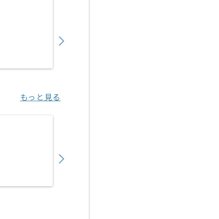
【VBA】社内SE業務効率化データ管理社内改
350,000
〜
円／月
業務委託
神田（東京都）
もっと見る
【VBA/RPA】自動化ツール導入サポート・
550,000
〜
円／月
業務委託
梅田（大阪府）