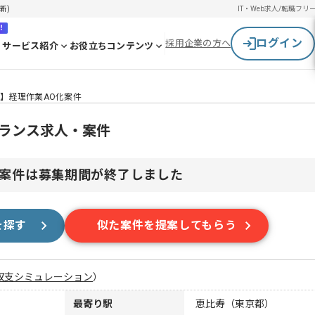
新)
IT・Web求人/転職
フリ
！
ログイン
採用企業の方へ
サービス紹介
お役立ちコンテンツ
A】経理作業AO化案件
ーランス求人・案件
案件は募集期間が終了しました
を探す
似た案件を提案してもらう
収支シミュレーション
）
最寄り駅
恵比寿（東京都）