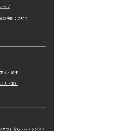
マップ
限定機能について
の求人・案件
tの求人・案件
職スカウトならレバテックダイ