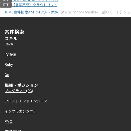
【言語不問】クラウドリフト
終了
HOME
案件検索
Ansible求人・案件
【AWS/Python/Ansible/一部リモート
案件検索
スキル
Java
Python
Ruby
Go
職種・ポジション
プログラマー(PG)
フロントエンドエンジニア
インフラエンジニア
PMO