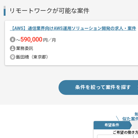
複数案件を保有している企業ですので、
リモートワークが可能な案件
ご経験と実績に応じてスライド案件のご
新しいアイディアや技術を積極的に導入
経験豊富なエンジニアと成長が出来る環
【AWS】通信業界向けAWS運用ソリューション開発の求人・案件
スキルアップされたい方、長期的に参画
590,000
〜
円／月
業務委託
リモートワーク：週2日～3日ほどリモ
飯田橋（東京都）
※リモート頻度は習熟度や状況に応じて
条件を絞って案件を探す
似た案
希望条件
ご希望の働き