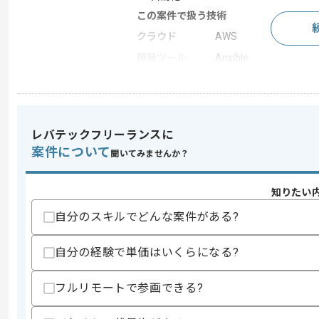
この案件で扱う技術
クラウド
AWS
開発ツール
Ansible
この案件のポイント
業務内容
追加開発
特徴
参画実績あり , 長期プ
レバテックフリーランスに
案件について
聞いてみませんか？
求めるスキル
知りたい
スキル
・インフラに関する知見
・Ansibleを用いた開発経験
自分のスキルでどんな案件がある?
歓迎スキル
自分の経験で単価はいくらになる?
・インフラ構築の実務経験
・システム開発経験
・リーダー経験（複数名体制のための管
フルリモートで参画できる?
・Kubernetes等のコンテナに関する知見