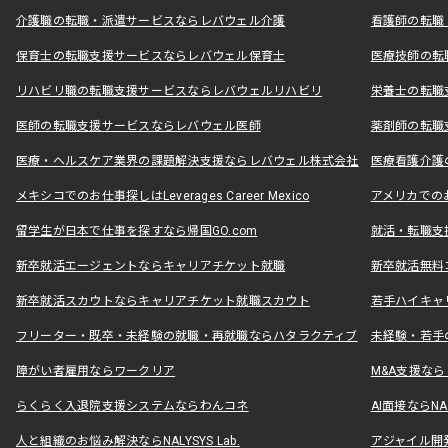
介護職の転職・派遣サービスならレバウェル介護
看護師の転職
保育士の転職支援サービスならレバウェル保育士
医療技師の転
リハビリ職の転職支援サービスならレバウェルリハビリ
栄養士の転職
医師の転職支援サービスならレバウェル医師
薬剤師の転職
医療・ヘルスケア業界の課題解決支援ならレバウェル株式会社
医療看護介護の
メキシコでのお仕事探しはLeverages Career Mexico
アメリカでのお仕事
留学生が日本で仕事を探すなら帰国GO.com
就活・転職支
新卒就活エージェントならキャリアチケット就職
新卒就活無料
新卒就活スカウトならキャリアチケット就職スカウト
若手ハイキャ
フリーター・既卒・未経験の就職・再就職ならハタラクティブ
未経験・若手
障がい者雇用ならワークリア
M&A支援な
らくらく入退院支援システムならわんコネ
AI面接ならNAL
人と組織のお悩み解決ならNALYSYS Lab.
アジャイル開発なら