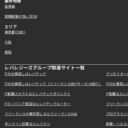
案件特徴
高単価
実務経験が浅い方OK
エリア
東京都(23区)
大阪
愛知
レバレジーズグループ関連サイト一覧
ITの仕事探しはレバテック
クリエイター
ITの仕事探しはレバテック（フリーランス向けサービス紹介）
ITの仕事探
IT転職スカウトならレバテックダイレクト
IT転職なら
ITエンジニア就活ならレバテックルーキー
フリーランス
フリーランスの案件探しならフリーランスHub
プログラミン
オンライン診療ならレバクリ
医療・ヘルス