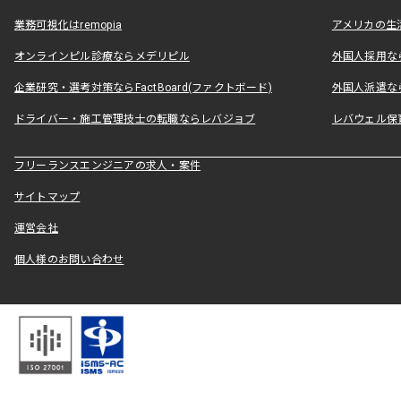
業務可視化はremopia
アメリカの生活
オンラインピル診療ならメデリピル
外国人採用ならLe
企業研究・選考対策ならFactBoard(ファクトボード)
外国人派遣なら
ドライバー・施工管理技士の転職ならレバジョブ
レバウェル保
フリーランスエンジニアの求人・案件
サイトマップ
運営会社
個人様のお問い合わせ