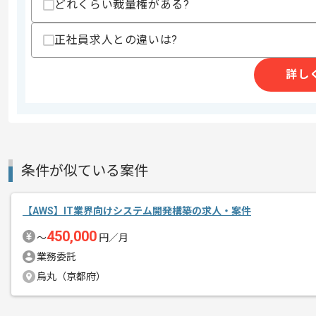
スキルに不安がある方へ
どれくらい裁量権がある?
上記に似た経験やスキルをお持ちであれば申
正社員求人との違いは?
詳し
精算条件
有
精算・お支払い
精算基準時間
140時間〜180時間
支払いサイト
15日
条件が似ている案件
商談回数
1回
その他募集要項
募集人数
5人
【AWS】IT業界向けシステム開発構築の求人・案件
作業開始日
2024/11/01
450,000
〜
円／月
業務委託
烏丸（京都府）
レバテックでの実績がある企業の案件で
エージェントからのコ
メント