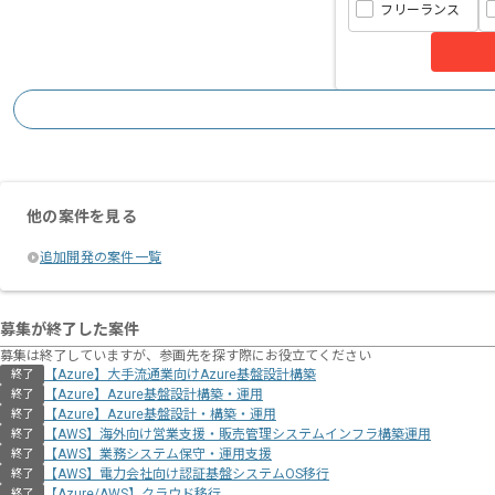
フリーランス
他の案件を見る
追加開発の案件一覧
募集が終了した案件
募集は終了していますが、参画先を探す際にお役立てください
【Azure】大手流通業向けAzure基盤設計構築
終了
【Azure】Azure基盤設計構築・運用
終了
【Azure】Azure基盤設計・構築・運用
終了
【AWS】海外向け営業支援・販売管理システムインフラ構築運用
終了
【AWS】業務システム保守・運用支援
終了
【AWS】電力会社向け認証基盤システムOS移行
終了
【Azure/AWS】クラウド移行
終了