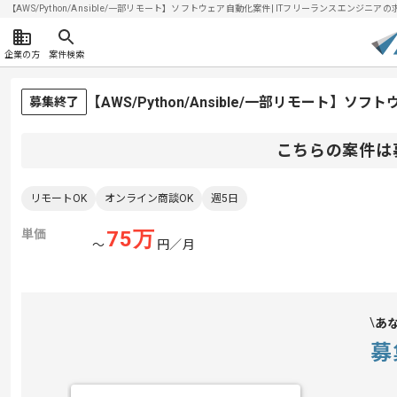
【AWS/Python/Ansible/一部リモート】ソフトウェア自動化案件| ITフリーランスエンジニアの求人
企業の方
案件検索
【AWS/Python/Ansible/一部リモート
募集終了
こちらの案件は
リモートOK
オンライン商談OK
週5日
単価
75
万
〜
円／月
あ
募