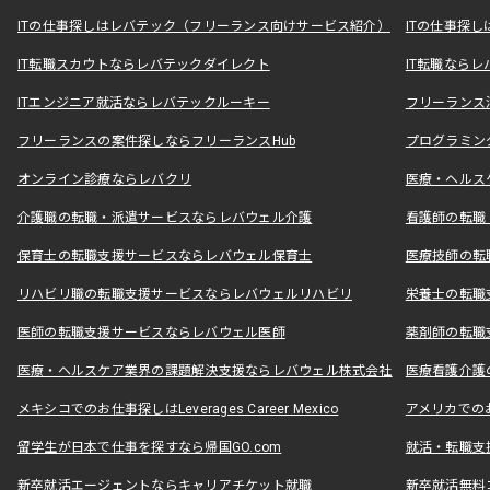
ITの仕事探しはレバテック（フリーランス向けサービス紹介）
ITの仕事探
IT転職スカウトならレバテックダイレクト
IT転職なら
ITエンジニア就活ならレバテックルーキー
フリーランス
フリーランスの案件探しならフリーランスHub
プログラミン
オンライン診療ならレバクリ
医療・ヘルス
介護職の転職・派遣サービスならレバウェル介護
看護師の転職
保育士の転職支援サービスならレバウェル保育士
医療技師の転
リハビリ職の転職支援サービスならレバウェルリハビリ
栄養士の転職
医師の転職支援サービスならレバウェル医師
薬剤師の転職
医療・ヘルスケア業界の課題解決支援ならレバウェル株式会社
医療看護介護の
メキシコでのお仕事探しはLeverages Career Mexico
アメリカでのお仕事
留学生が日本で仕事を探すなら帰国GO.com
就活・転職支
新卒就活エージェントならキャリアチケット就職
新卒就活無料