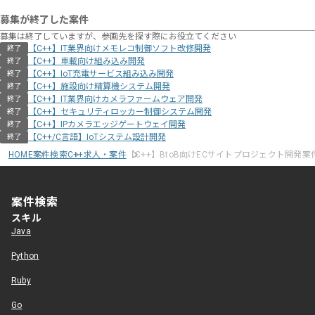
募集が終了した案件
募集は終了していますが、参画先を探す際にお役立てください
【C++】IT業界向けメモレコ制御ソフト改修開発
終了
【C++】車載向け組み込み開発
終了
【C++】IoT充電サービス組み込み開発
終了
【C++】施設向け精算機システム開発
終了
【C++】IT業界向けカメラファームウェア開発
終了
【C++】セキュリティロッカー制御システム開発
終了
【C++】IPカメラエッジゲートウェイ開発
終了
【C++/C言語】IoTシステム設計開発
終了
HOME
案件検索
C++求人・案件
【C++】BtoB向けECサイトプロジェクト開発案
案件検索
スキル
Java
Python
Ruby
Go