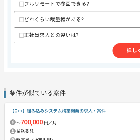
フルリモートで参画できる?
精算条件
有
精算・お支払い
精算基準時間
140時間〜180時間
どれくらい裁量権がある?
支払いサイト
15日
正社員求人との違いは?
詳し
商談回数
1回
その他募集要項
募集人数
1人
作業開始日
2017/09/13
条件が似ている案件
OS、ミドルウェア、ネットワークなど
エージェントからのコ
システム特性を理解した経験豊富なエン
メント
【C++】組み込みシステム構築開発の求人・案件
700,000
〜
円／月
常に新しい技術をとりいれていく現場に
業務委託
今後スキルアップを望まれる方にお薦め