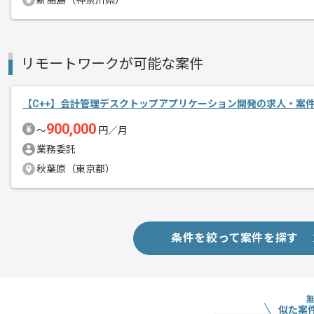
新高島（神奈川県）
リモートワークが可能な案件
【C++】会計管理デスクトップアプリケーション開発の求人・案
900,000
〜
円／月
業務委託
秋葉原（東京都）
条件を絞って案件を探す
似た案