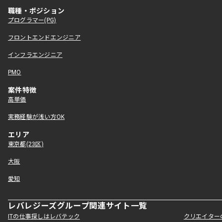
職種・ポジション
プログラマー(PG)
フロントエンドエンジニア
インフラエンジニア
PMO
案件特徴
高単価
実務経験が浅い方OK
エリア
東京都(23区)
大阪
愛知
レバレジーズグループ関連サイト一覧
ITの仕事探しはレバテック
クリエイター