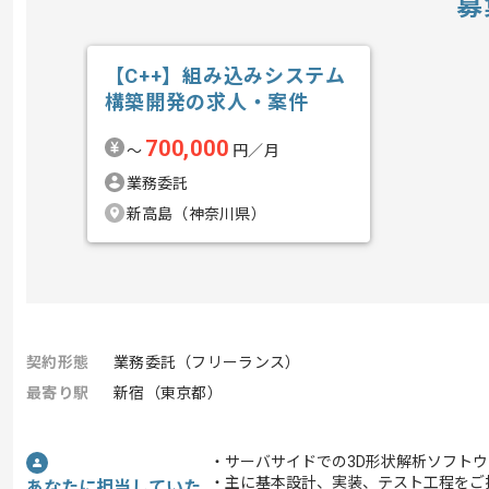
募
【C++】組み込みシステム
構築開発の求人・案件
700,000
〜
円／月
業務委託
新高島（神奈川県）
契約形態
業務委託（フリーランス）
最寄り駅
新宿（東京都）
・サーバサイドでの3D形状解析ソフト
・主に基本設計、実装、テスト工程をご
あなたに担当していた