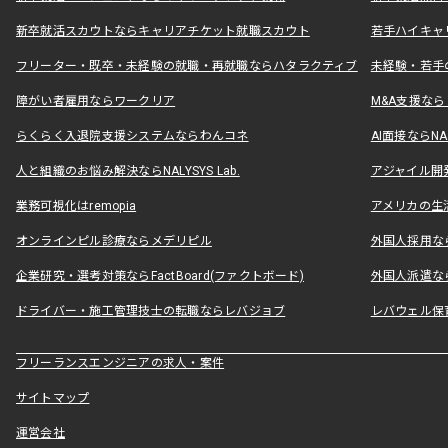
新卒就活スカウトならキャリアチケット就職スカウト
若手ハイキャ
フリーター・既卒・未経験の就職・再就職ならハタラクティブ
未経験・若手
障がい者雇用ならワークリア
M&A支援な
らくらく入退院支援システムならわんコネ
AI面接ならNAL
人と組織のお悩み解決ならNALYSYS Lab.
アジャイル開発なら
業務可視化はremopia
アメリカの生活
オンラインピル診療ならメデリピル
外国人採用ならLe
企業研究・選考対策ならFactBoard(ファクトボード)
外国人派遣なら
ドライバー・施工管理技士の転職ならレバジョブ
レバウェル保
フリーランスエンジニアの求人・案件
サイトマップ
運営会社