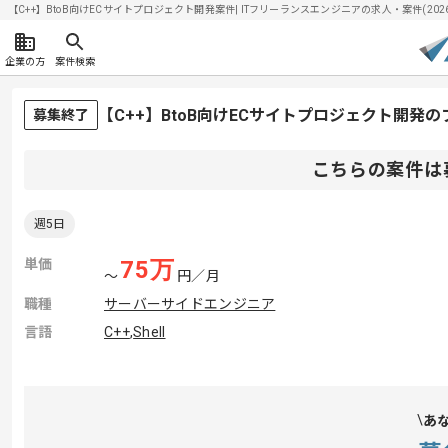
【C++】BtoB向けECサイトプロジェクト開発案件| ITフリーランスエンジニアの求人・案件(2026/
企業の方
案件検索
【C++】BtoB向けECサイトプロジェクト開発
募集終了
こちらの案件は
週5日
単価
75
万
〜
円／月
職種
サーバーサイドエンジニア
言語
C++
,
Shell
あ