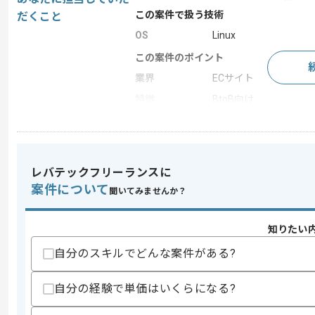
この案件で扱う技術
だくこと
OS
Linux
この案件のポイント
業界
ECサイト
特徴
BtoB向け
求めるスキル
スキル
レバテックフリーランスに
・C++を用いたソフトウェア開発経験3
・Linux、Shell環境での開発経験
案件について
聞いてみませんか？
歓迎スキル
・数学的素養（座標など）に関する知見
知りたい
自分のスキルでどんな案件がある?
スキルに不安がある方へ
上記に似た経験やスキルをお持ちであれば申
自分の経験で単価はいくらになる?