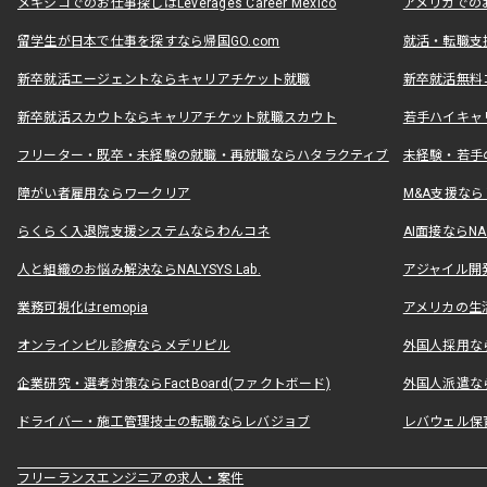
メキシコでのお仕事探しはLeverages Career Mexico
アメリカでのお仕事
留学生が日本で仕事を探すなら帰国GO.com
就活・転職支
新卒就活エージェントならキャリアチケット就職
新卒就活無料
新卒就活スカウトならキャリアチケット就職スカウト
若手ハイキャ
フリーター・既卒・未経験の就職・再就職ならハタラクティブ
未経験・若手
障がい者雇用ならワークリア
M&A支援な
らくらく入退院支援システムならわんコネ
AI面接ならNAL
人と組織のお悩み解決ならNALYSYS Lab.
アジャイル開発なら
業務可視化はremopia
アメリカの生活
オンラインピル診療ならメデリピル
外国人採用ならLe
企業研究・選考対策ならFactBoard(ファクトボード)
外国人派遣なら
ドライバー・施工管理技士の転職ならレバジョブ
レバウェル保
フリーランスエンジニアの求人・案件