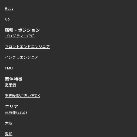
Ruby
Go
職種・ポジション
プログラマー(PG)
フロントエンドエンジニア
インフラエンジニア
PMO
案件特徴
高単価
実務経験が浅い方OK
エリア
東京都(23区)
大阪
愛知