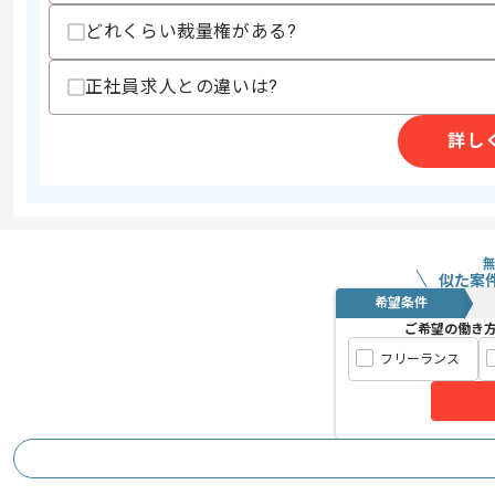
どれくらい裁量権がある?
精算条件
有
正社員求人との違いは?
精算・お支払い
精算基準時間
140時間〜180時間
支払いサイト
15日
詳し
商談回数
1回
その他募集要項
募集人数
1人
似た案
作業開始日
2017/11/01
希望条件
ご希望の働き
フリーランス
レバテックの実績多数の企業の案件です
エージェントからのコ
メント