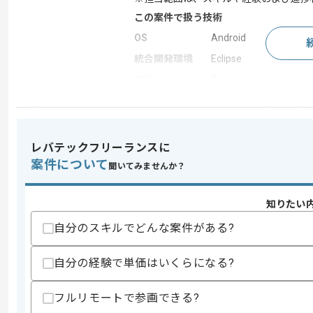
この案件で扱う技術
OS
Android
統合開発環境
Eclipse
開発ツール
Git
この案件のポイント
業務内容
Androidアプリ
レバテックフリーランスに
案件について
聞いてみませんか？
求めるスキル
スキル
・Androidアプリの開発経験2年以上
知りたい
・Gitを用いたチーム開発の実務経験
自分のスキルでどんな案件がある?
歓迎スキル
・Google Playで公開を行なった実務経験
自分の経験で単価はいくらになる?
スキルに不安がある方へ
上記に似た経験やスキルをお持ちであれば申
フルリモートで参画できる?