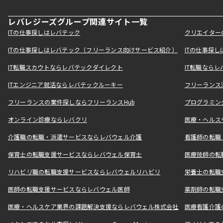
レバレジーズグループ関連サイト一覧
ITの仕事探しはレバテック
クリエイター
ITの仕事探しはレバテック（フリーランス向けサービス紹介）
ITの仕事探
IT転職スカウトならレバテックダイレクト
IT転職なら
ITエンジニア就活ならレバテックルーキー
フリーランス
フリーランスの案件探しならフリーランスHub
プログラミン
オンライン診療ならレバクリ
医療・ヘルス
介護職の転職・派遣サービスならレバウェル介護
看護師の転職
保育士の転職支援サービスならレバウェル保育士
医療技師の転
リハビリ職の転職支援サービスならレバウェルリハビリ
栄養士の転職
医師の転職支援サービスならレバウェル医師
薬剤師の転職
医療・ヘルスケア業界の課題解決支援ならレバウェル株式会社
医療看護介護の