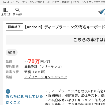
【Android】ディープラーニング/有名キーボードアプリ開発案件| ITフリーランスエンジニアの求人・
企業の方
案件検索
【Android】ディープラーニング/有名キーボ
募集終了
こちらの案件は
週5日
70
万
単価
〜
円／月
契約形態
業務委託（フリーランス）
最寄り駅
新宿（東京都）
職種
アプリケーションエンジニア
・ディープラーニングを取り入れた有名
・詳細設計、機能実装、単体テスト、結
あなたに担当していた
・不具合改修およびドキュメント作成も
だくこと
※担当範囲は、スキルや経験および進捗