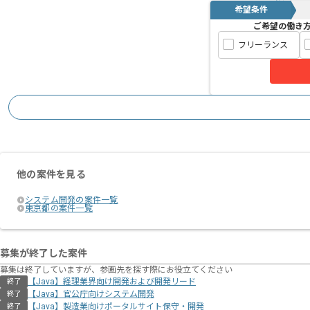
希望条件
ご希望の働き
フリーランス
他の案件を見る
システム開発の案件一覧
東京都の案件一覧
募集が終了した案件
募集は終了していますが、参画先を探す際にお役立てください
【Java】経理業界向け開発および開発リード
終了
【Java】官公庁向けシステム開発
終了
【Java】製造業向けポータルサイト保守・開発
終了