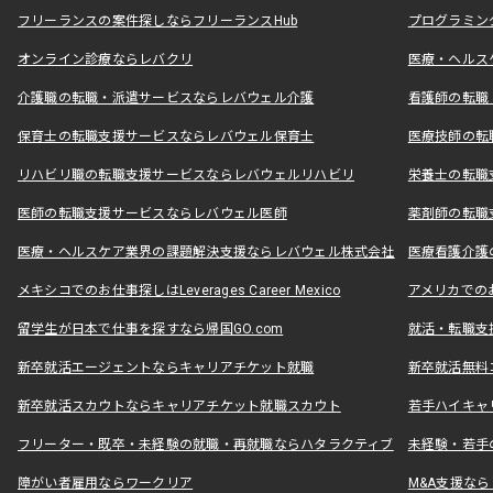
フリーランスの案件探しならフリーランスHub
プログラミン
オンライン診療ならレバクリ
医療・ヘルス
介護職の転職・派遣サービスならレバウェル介護
看護師の転職
保育士の転職支援サービスならレバウェル保育士
医療技師の転
リハビリ職の転職支援サービスならレバウェルリハビリ
栄養士の転職
医師の転職支援サービスならレバウェル医師
薬剤師の転職
医療・ヘルスケア業界の課題解決支援ならレバウェル株式会社
医療看護介護の
メキシコでのお仕事探しはLeverages Career Mexico
アメリカでのお仕事
留学生が日本で仕事を探すなら帰国GO.com
就活・転職支
新卒就活エージェントならキャリアチケット就職
新卒就活無料
新卒就活スカウトならキャリアチケット就職スカウト
若手ハイキャ
フリーター・既卒・未経験の就職・再就職ならハタラクティブ
未経験・若手
障がい者雇用ならワークリア
M&A支援な