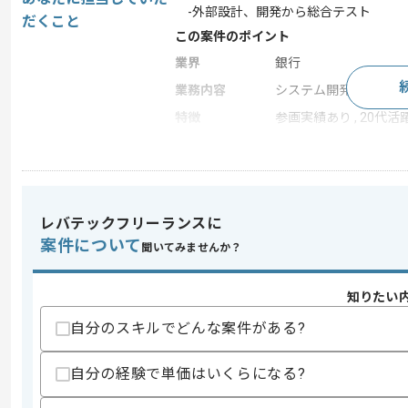
-外部設計、開発から総合テスト
だくこと
この案件のポイント
業界
銀行
業務内容
システム開発
特徴
参画実績あり , 20代活躍
求めるスキル
スキル
・Java等、オープン系開発経験(2年以上
レバテックフリーランスに
歓迎スキル
案件について
聞いてみませんか？
・COBOL、またはPL/Iの経験(ソースが
・信託銀行勘定系の知見
知りたい
・各フェーズでのレビュー経験
自分のスキルでどんな案件がある?
スキルに不安がある方へ
上記に似た経験やスキルをお持ちであれば申
自分の経験で単価はいくらになる?