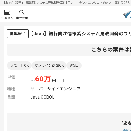
【Java】銀行向け情報系システム更改開発案件| ITフリーランスエンジニアの求人・案件(2026/0
企業の方
案件検索
【Java】銀行向け情報系システム更改開発のフ
募集終了
こちらの案件は
リモートOK
オンライン商談OK
週5日
単価
60
万
〜
円／月
職種
サーバーサイドエンジニア
言語
Java
,
COBOL
あ