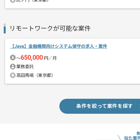
虎ノ門（東京都）
リモートワークが可能な案件
【Java】金融機関向けシステム保守の求人・案件
650,000
〜
円／月
業務委託
高田馬場（東京都）
条件を絞って案件を探す
似た案