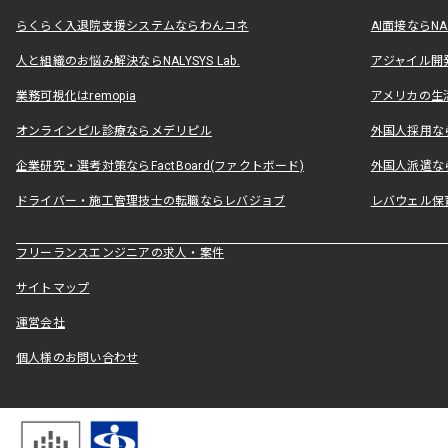
らくらく入退院支援システムならわんコネ
AI面接ならNAL
人と組織のお悩み解決ならNALYSYS Lab.
アジャイル開発なら
業務可視化はremopia
アメリカの生活
オンラインピル診療ならメデリピル
外国人採用ならLe
企業研究・選考対策ならFactBoard(ファクトボード)
外国人派遣なら
ドライバー・施工管理技士の転職ならレバジョブ
レバウェル保
フリーランスエンジニアの求人・案件
サイトマップ
運営会社
個人様のお問い合わせ