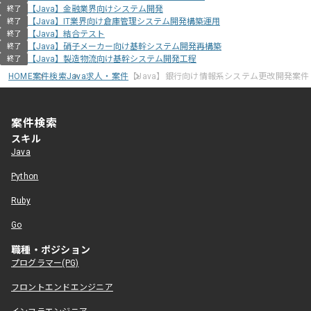
【Java】金融業界向けシステム開発
終了
【Java】IT業界向け倉庫管理システム開発構築運用
終了
【Java】結合テスト
終了
【Java】硝子メーカー向け基幹システム開発再構築
終了
【Java】製造物流向け基幹システム開発工程
終了
HOME
案件検索
Java求人・案件
【Java】銀行向け情報系システム更改開発案件
案件検索
スキル
Java
Python
Ruby
Go
職種・ポジション
プログラマー(PG)
フロントエンドエンジニア