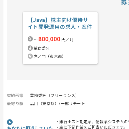
募
【Java】株主向け優待サ
イト開発運用の求人・案件
800,000
〜
円／月
業務委託
虎ノ門（東京都）
契約形態
業務委託（フリーランス）
最寄り駅
品川（東京都）/一部リモート
・銀行ホスト勘定系、情報系システムの
・主に下記作業をご担当いただきます。
あなたに担当していた