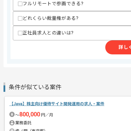
フルリモートで参画できる?
商談回数
1回
その他募集要項
募集人数
10人
どれくらい裁量権がある?
作業開始日
2025/01/06
正社員求人との違いは?
詳し
レバテックでの実績がある企業の案件で
エージェントからのコ
メント
Javaでの開発経験を活かすことができ
複数案件を保有している企業ですので、
ご経験と実績に応じてスライド案件のご
条件が似ている案件
新しいアイディアや技術を積極的に導入
経験豊富なエンジニアと成長が出来る環
【Java】株主向け優待サイト開発運用の求人・案件
スキルアップされたい方、長期的に参画
800,000
〜
円／月
業務委託
基本的には一部リモート作業を見込んで