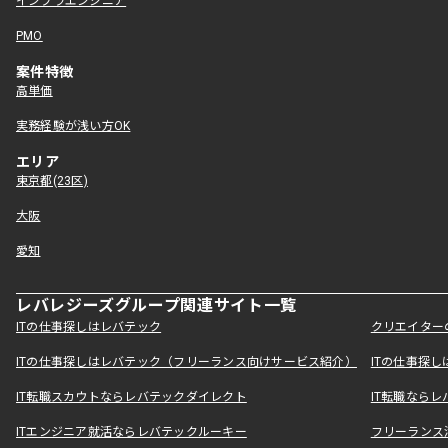
インフラエンジニア
PMO
案件特徴
高単価
実務経験が浅い方OK
エリア
東京都(23区)
大阪
愛知
レバレジーズグループ関連サイト一覧
ITの仕事探しはレバテック
クリエイター
ITの仕事探しはレバテック（フリーランス向けサービス紹介）
ITの仕事探
IT転職スカウトならレバテックダイレクト
IT転職なら
ITエンジニア就活ならレバテックルーキー
フリーランス