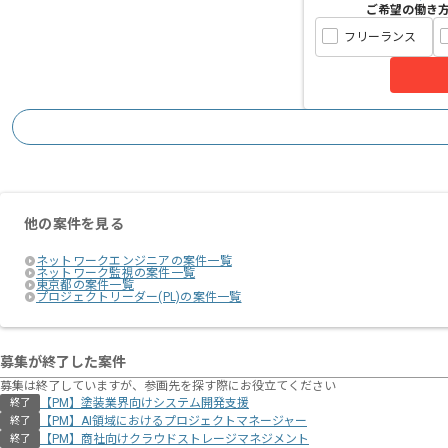
ご希望の働き
フリーランス
他の案件を見る
ネットワークエンジニアの案件一覧
ネットワーク監視の案件一覧
東京都の案件一覧
プロジェクトリーダー(PL)の案件一覧
募集が終了した案件
募集は終了していますが、参画先を探す際にお役立てください
【PM】塗装業界向けシステム開発支援
終了
【PM】AI領域におけるプロジェクトマネージャー
終了
【PM】商社向けクラウドストレージマネジメント
終了