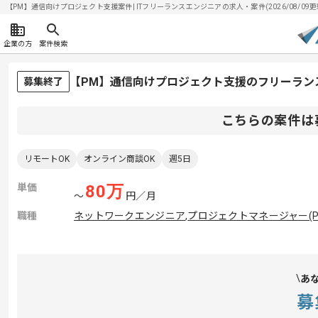
【PM】通信向けプロジェクト支援案件| ITフリーランスエンジニアの求人・案件(2026/08/09更
企業の方
案件検索
【PM】通信向けプロジェクト支援のフリーラン
募集終了
こちらの案件は
リモートOK
オンライン商談OK
週5日
単価
80
万
〜
円／月
職種
ネットワークエンジニア
,
プロジェクトマネージャー(P
あ
募