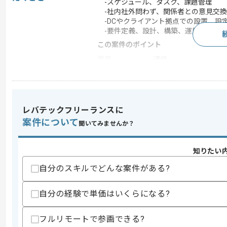
-スケジュール、タスク、課題管理
-社内社外問わず、関係者との意見交換
-DCやクライアント拠点での設置、設
-要件定義、設計、構築、運用に関する
この案件のポイント
業界
通信
業務内容
ネットワーク監視 , シ
特徴
20代活躍中 , 30代活躍
レバテックフリーランスに
案件について
聞いてみませんか？
求めるスキル
スキル
・PM経験
知りたい
・ネットワーク知見
・構築要件における基本設計〜構築/移
自分のスキルでどんな案件がある?
・Microsoft Office全般(Excel,Word,P
スキルに不安がある方へ
自分の経験で単価はいくらになる?
上記に似た経験やスキルをお持ちであれば申
フルリモートで参画できる?