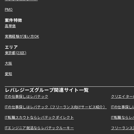
PMO
案件特徴
高単価
実務経験が浅い方OK
エリア
東京都(23区)
大阪
愛知
レバレジーズグループ関連サイト一覧
ITの仕事探しはレバテック
クリエイター
ITの仕事探しはレバテック（フリーランス向けサービス紹介）
ITの仕事探
IT転職スカウトならレバテックダイレクト
IT転職なら
ITエンジニア就活ならレバテックルーキー
フリーランス