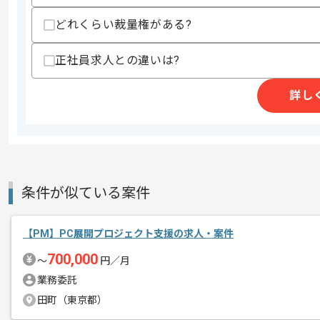
どれくらい裁量権がある?
精算条件
有
精算・お支払い
精算基準時間
140時間〜180時間
正社員求人との違いは?
支払いサイト
15日
詳し
商談回数
1回
その他募集要項
募集人数
1人
作業開始日
2025/01/01
条件が似ている案件
【PM】PC展開プロジェクト支援の求人・案件
レバテックでの実績がある企業の案件で
エージェントからのコ
PMの経験を活かすことができます。
700,000
〜
円／月
メント
複数案件を保有している企業ですので、
業務委託
ご経験と実績に応じてスライド案件のご
田町（東京都）
新しいアイディアや技術を積極的に導入