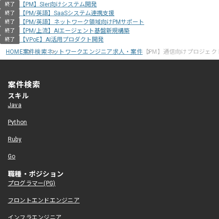
【PM】SIer向けシステム開発
終了
【PM/英語】SaaSシステム連携支援
終了
【PM/英語】ネットワーク領域向けPMサポート
終了
【PM/上流】AIエージェント基盤新規構築
終了
【VPoE】AI活用プロダクト開発
終了
HOME
案件検索
ネットワークエンジニア求人・案件
【PM】通信向けプロジェク
案件検索
スキル
Java
Python
Ruby
Go
職種・ポジション
プログラマー(PG)
フロントエンドエンジニア
インフラエンジニア