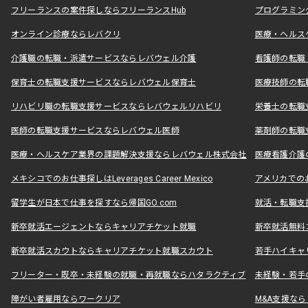
フリーランスの案件探しならフリーランスHub
プログラミン
オンライン診療ならレバクリ
医療・ヘルス
介護職の転職・派遣サービスならレバウェル介護
看護師の転職
保育士の転職支援サービスならレバウェル保育士
医療技師の転
リハビリ職の転職支援サービスならレバウェルリハビリ
栄養士の転職
医師の転職支援サービスならレバウェル医師
薬剤師の転職
医療・ヘルスケア業界の課題解決支援ならレバウェル株式会社
医療看護介護の
メキシコでのお仕事探しはLeverages Career Mexico
アメリカでのお仕事
留学生が日本で仕事を探すなら帰国GO.com
就活・転職支
新卒就活エージェントならキャリアチケット就職
新卒就活無料
新卒就活スカウトならキャリアチケット就職スカウト
若手ハイキャ
フリーター・既卒・未経験の就職・再就職ならハタラクティブ
未経験・若手
障がい者雇用ならワークリア
M&A支援な