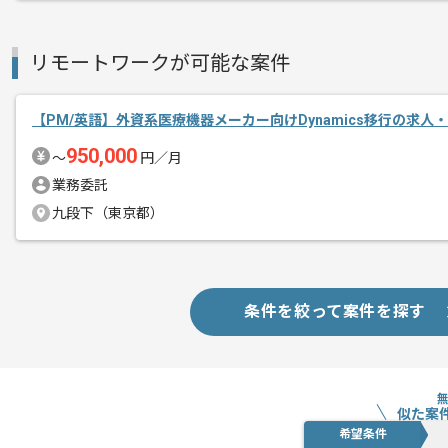
経験豊富なエンジニアと成長が出来る環
スキルアップされたい方、長期的に参画
リモートワークが可能な案件
基本的には一部リモート作業を見込んで
【PM/英語】外資系医療機器メーカー向けDynamics移行の求人
950,000
〜
円／月
業務委託
九段下（東京都）
条件を絞って案件を探す
似た案
希望条件