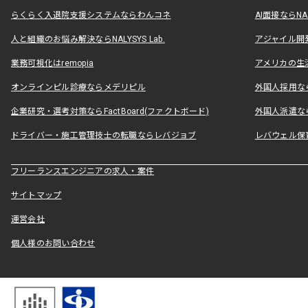
らくらく入退院支援システムならわんコネ
AI面接ならNAL
人と組織のお悩み解決ならNALYSYS Lab.
アジャイル開発なら
業務可視化はremopia
アメリカの生活
オンラインピル診療ならメデリピル
外国人採用ならLe
企業研究・選考対策ならFactBoard(ファクトボード)
外国人派遣なら
ドライバー・施工管理技士の転職ならレバジョブ
レバウェル保
フリーランスエンジニアの求人・案件
サイトマップ
運営会社
個人様のお問い合わせ