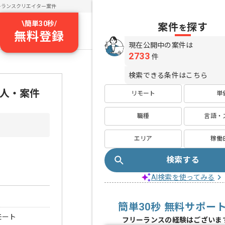
ーランスクリエイター案件
\
簡単30秒
/
案件
探す
を
無料登録
現在公開中の案件は
2733
件
検索できる条件はこちら
求人・案件
リモート
単
職種
言語・
エリア
稼働
検索する
AI検索を使ってみる
簡単30秒 無料サポー
モート
フリーランスの経験はございま