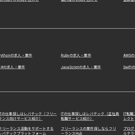
Pythonの求人・案件
Rubyの求人・案件
AWS
C#の求人・案件
JavaScriptの求人・案件
Swif
ITの仕事探しはレバテック（フリー
ITの仕事探しはレバテック（正社員
IT転
ランス向けサービス紹介）
転職サービス紹介）
レクト
フリーランス活動をサポートする
フリーランスの案件探しならフリ
プログ
レバテックプラットフォーム
ーランスHub
らテラ