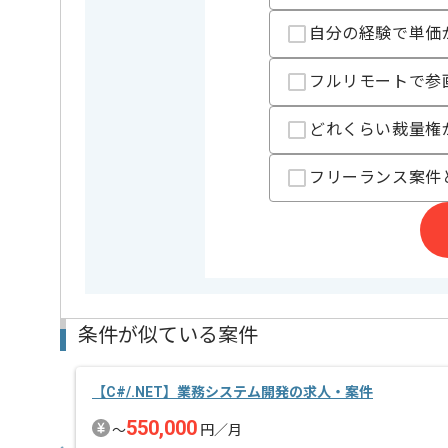
担当者より
自分の経験で単価
参画当初は常駐していただき、週2日～3日ほどリモー
※リモート頻度は習熟度や状況に応じて変動いたし
フルリモートで参
これまでのご経験を活かしてご活躍いただけます。
どれくらい裁量権
フリーランス案件
条件が似ている案件
【C#/.NET】業務システム開発の求人・案件
550,000
〜
円／月