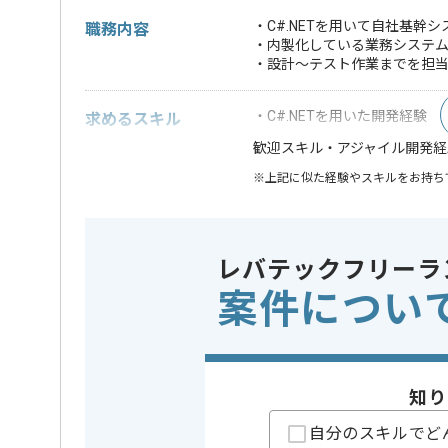
・C#.NETを用いて自社基
職務内容
・内製化している業務システ
・設計～テスト作業までを担
・C#.NETを用いた開発経験
求めるスキル
・アジャイル開発経
歓迎スキル
※上記に似た経験やスキルをお持ち
業務内容
新規開発 
この案件のポイント
担当領域/システム
基幹業務
レバテックフリーラ
特徴
参画実績あ
案件につい
精算条件
有
精算・お支払い
精算基準時間
140時間
支払いサイト
15日
知り
自分のスキルでど