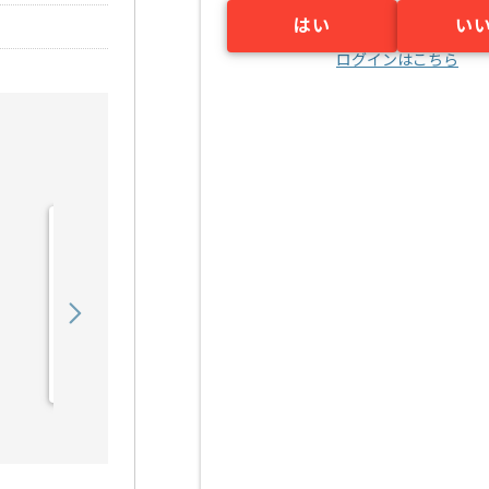
はい
い
ログインはこちら
【C/C++】Linux環境での
C／C++システム開発支援
の求人・案件
550,000
〜
円／月
業務委託
三宮（兵庫県）