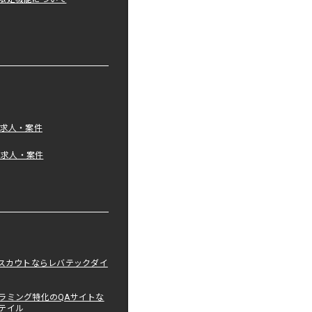
の求人・案件
tの求人・案件
職スカウトならレバテックダイ
ラミング特化のQAサイトな
テイル