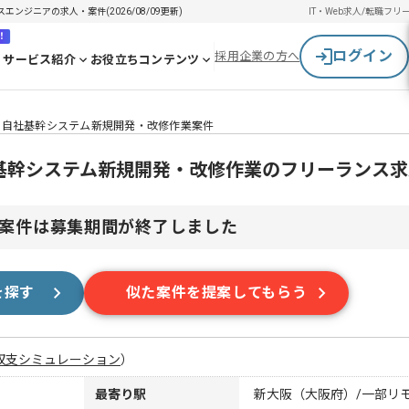
ンジニアの求人・案件(2026/08/09更新)
IT・Web求人/転職
フリ
！
ログイン
採用企業の方へ
サービス紹介
お役立ちコンテンツ
ート】自社基幹システム新規開発・改修作業案件
自社基幹システム新規開発・改修作業のフリーランス
案件は募集期間が終了しました
を探す
似た案件を提案してもらう
収支シミュレーション
）
最寄り駅
新大阪（大阪府）/一部リ