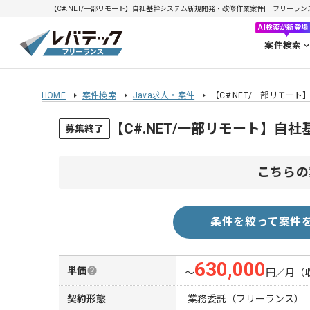
【C#.NET/一部リモート】自社基幹システム新規開発・改修作業案件| ITフリーランスエ
AI検索が新登場
案件検索
HOME
案件検索
Java求人・案件
【C#.NET/一部リモ
【C#.NET/一部リモート】
募集終了
こちらの
条件を絞って案件
630,000
単価
〜
円／月
（
契約形態
業務委託（フリーランス）