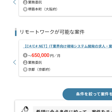
業務委託
堺筋本町（大阪府）
リモートワークが可能な案件
【C#/C#.NET】IT業界向け現場システム開発の求人・
650,000
〜
円／月
業務委託
京都（京都府）
条件を絞って案件