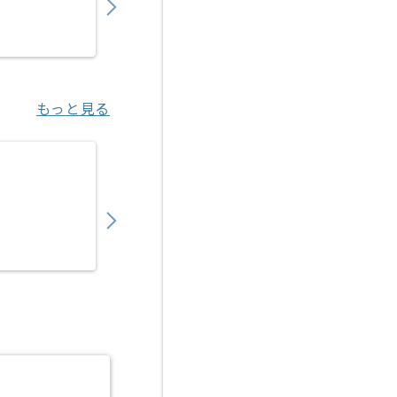
業務委託
三宮（兵庫県）
もっと見る
【C#/C#.NET】トレーサビリティシステム
600,000
〜
円／月
業務委託
門真市（大阪府）