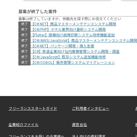
募集が終了した案件
募集は終了していますが、参画先を探す際にお役立てください
【C#.NET】商品マスターメンテナンスシステム開発
終了
【C#/PHP】ホテル業界向け基幹システム開発
終了
【Flutter】建機向け故障診断システム改修機能追加
終了
【C#/AWS/JavaScript】商品マスターメンテナンスシステム開
終了
【C#.NET】パッケージ開発・導入支援
終了
【C#】鉄道企業向け社内業務管理システム開発・調査
終了
【C#/JavaScript】既存システム追加機能改修
終了
【C#/COBOL】販売管理システムマイグレーション
終了
フリーランススタートガイド
ご利用者インタビュー
企業紹介ファイル
運営会社
フリーランスをお探しの企業様へ
法人向けの資料請求