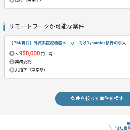
田町（東京都）
PMの経験を活かすことができます。
エージェントからのコ
複数案件を保有している企業ですので、
メント
ご経験と実績に応じてスライド案件のご
リモートワークが可能な案件
新しいアイディアや技術を積極的に導入
経験豊富なエンジニアと成長が出来る環
スキルアップされたい方、長期的に参画
【PM/英語】外資系医療機器メーカー向けDynamics移行の求人
950,000
〜
円／月
首都圏または遠方からリモートにてご参
業務委託
九段下（東京都）
条件を絞って案件を探す
似た案