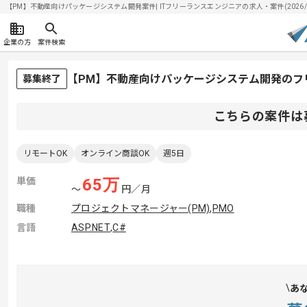
【PM】不動産向けパッケージシステム開発案件| ITフリーランスエンジニアの求人・案件(2026/0
企業の方
案件検索
【PM】不動産向けパッケージシステム開発のフ
募集終了
こちらの案件は
リモートOK
オンライン商談OK
週5日
単価
65
万
〜
円／月
職種
プロジェクトマネージャー(PM)
,
PMO
言語
ASP.NET
,
C#
あ