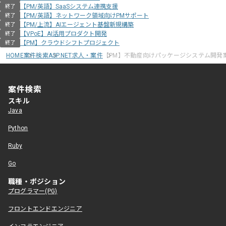
【PM/英語】SaaSシステム連携支援
終了
【PM/英語】ネットワーク領域向けPMサポート
終了
【PM/上流】AIエージェント基盤新規構築
終了
【VPoE】AI活用プロダクト開発
終了
【PM】クラウドシフトプロジェクト
終了
HOME
案件検索
ASP.NET求人・案件
【PM】不動産向けパッケージシステム開発
案件検索
スキル
Java
Python
Ruby
Go
職種・ポジション
プログラマー(PG)
フロントエンドエンジニア