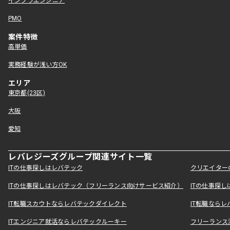
インフラエンジニア
PMO
案件特徴
高単価
実務経験が浅い方OK
エリア
東京都(23区)
大阪
愛知
レバレジーズグループ関連サイト一覧
ITの仕事探しはレバテック
クリエイター
ITの仕事探しはレバテック（フリーランス向けサービス紹介）
ITの仕事探
IT転職スカウトならレバテックダイレクト
IT転職なら
ITエンジニア就活ならレバテックルーキー
フリーランス