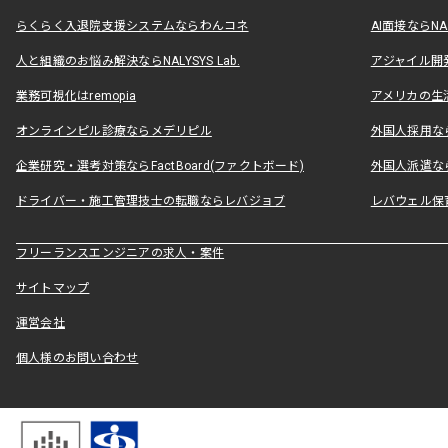
らくらく入退院支援システムならわんコネ
AI面接ならNAL
人と組織のお悩み解決ならNALYSYS Lab.
アジャイル開発なら
業務可視化はremopia
アメリカの生活
オンラインピル診療ならメデリピル
外国人採用ならLe
企業研究・選考対策ならFactBoard(ファクトボード)
外国人派遣なら
ドライバー・施工管理技士の転職ならレバジョブ
レバウェル保
フリーランスエンジニアの求人・案件
サイトマップ
運営会社
個人様のお問い合わせ