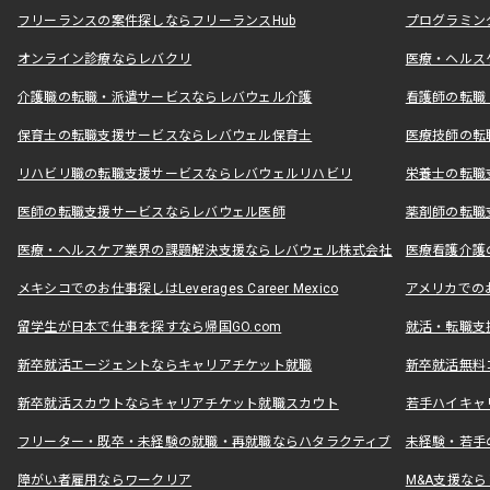
フリーランスの案件探しならフリーランスHub
プログラミン
オンライン診療ならレバクリ
医療・ヘルス
介護職の転職・派遣サービスならレバウェル介護
看護師の転職
保育士の転職支援サービスならレバウェル保育士
医療技師の転
リハビリ職の転職支援サービスならレバウェルリハビリ
栄養士の転職
医師の転職支援サービスならレバウェル医師
薬剤師の転職
医療・ヘルスケア業界の課題解決支援ならレバウェル株式会社
医療看護介護の
メキシコでのお仕事探しはLeverages Career Mexico
アメリカでのお仕事
留学生が日本で仕事を探すなら帰国GO.com
就活・転職支
新卒就活エージェントならキャリアチケット就職
新卒就活無料
新卒就活スカウトならキャリアチケット就職スカウト
若手ハイキャ
フリーター・既卒・未経験の就職・再就職ならハタラクティブ
未経験・若手
障がい者雇用ならワークリア
M&A支援な