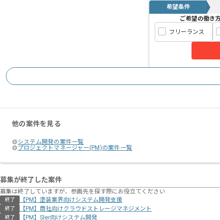
希望条件
ご希望の働き
フリーランス
他の案件を見る
システム開発の案件一覧
プロジェクトマネージャー(PM)の案件一覧
募集が終了した案件
募集は終了していますが、参画先を探す際にお役立てください
【PM】塗装業界向けシステム開発支援
終了
【PM】商社向けクラウドストレージマネジメント
終了
【PM】SIer向けシステム開発
終了