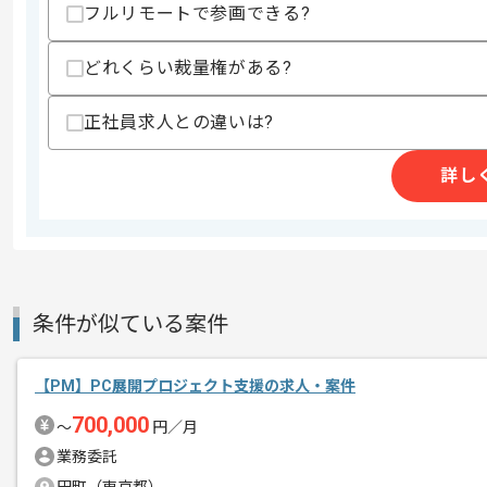
フルリモートで参画できる?
・会計の知見(簿記等)
スキルに不安がある方へ
どれくらい裁量権がある?
上記に似た経験やスキルをお持ちであれば申
正社員求人との違いは?
詳し
精算条件
有
精算・お支払い
精算基準時間
140時間〜180時間
支払いサイト
15日
条件が似ている案件
商談回数
2回
その他募集要項
募集人数
1人
【PM】PC展開プロジェクト支援の求人・案件
作業開始日
2024/11/27
700,000
〜
円／月
業務委託