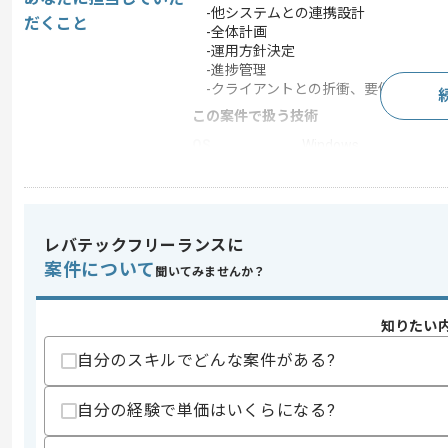
-他システムとの連携設計
だくこと
-全体計画
-運用方針決定
-進捗管理
-クライアントとの折衝、要件ヒアリン
この案件で扱う技術
OS
Windows
開発ツール
Git
この案件のポイント
業務内容
システム開発
レバテックフリーランスに
特徴
長期プロジェクト
案件について
聞いてみませんか？
知りたい
求めるスキル
自分のスキルでどんな案件がある?
スキル
・プロジェクトマネジメント経験(3年以
・パッケージシステムやSaaS導入などの
・不動産の賃貸管理企業の経験(1年以上)
自分の経験で単価はいくらになる?
歓迎スキル