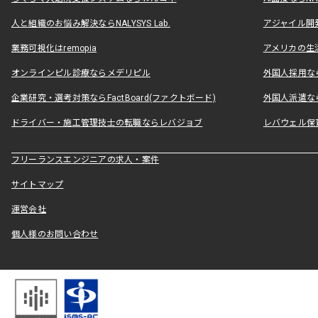
人と組織のお悩み解決ならNALYSYS Lab.
アジャイル開発なら
業務可視化はremopia
アメリカの生活
オンラインピル診療ならメデリピル
外国人採用ならLe
企業研究・選考対策ならFactBoard(ファクトボード)
外国人派遣なら
ドライバー・施工管理技士の転職ならレバジョブ
レバウェル保
フリーランスエンジニアの求人・案件
サイトマップ
運営会社
個人様のお問い合わせ