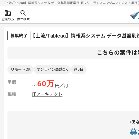
【上流/Tableau】情報系システム データ基盤刷新案件| ITフリーランスエンジニアの求人・案件(20
企業の方
案件検索
【上流/Tableau】情報系システム データ基
募集終了
こちらの案件は
リモートOK
オンライン商談OK
週5日
単価
60
万
〜
円／月
職種
ITアーキテクト
あ
募