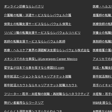
オンライン診療ならレバクリ
医療・ヘルス
介護職の転職・派遣サービスならレバウェル介護
看護師の転職
保育士の転職支援サービスならレバウェル保育士
医療技師の転
リハビリ職の転職支援サービスならレバウェルリハビリ
栄養士の転職
医師の転職支援サービスならレバウェル医師
薬剤師の転職
医療・ヘルスケア業界の課題解決支援ならレバウェル株式会社
医療看護介護の
メキシコでのお仕事探しはLeverages Career Mexico
アメリカでのお仕事
留学生が日本で仕事を探すなら帰国GO.com
就活・転職支
新卒就活エージェントならキャリアチケット就職
新卒就活無料
新卒就活スカウトならキャリアチケット就職スカウト
若手ハイキャ
フリーター・既卒・未経験の就職・再就職ならハタラクティブ
未経験・若手
障がい者雇用ならワークリア
M&A支援な
らくらく入退院支援システムならわんコネ
AI面接ならNAL