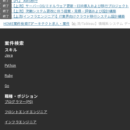
【PL】 AWS移行
終了
【上流】サーバーOS/ミドルウェア更新・EDR導入および移行プロジェクト
終了
【上流】次期システム更改に伴う提案・見積・評価および設計構築
終了
【上流(インフラエンジニア)】IT業界向けクラウド移行システム設計構築
終了
HOME
案件検索
ITアーキテクト求人・案件
【上流/Tableau】情報系システム 
案件検索
スキル
Java
Python
Ruby
Go
職種・ポジション
プログラマー(PG)
フロントエンドエンジニア
インフラエンジニア