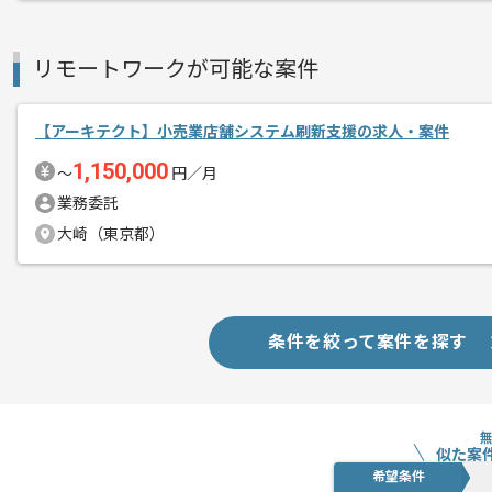
新しいアイディアや技術を積極的に導入
経験豊富なエンジニアと成長が出来る環
リモートワークが可能な案件
スキルアップされたい方、長期的に参画
【アーキテクト】小売業店舗システム刷新支援の求人・案件
基本的には一部リモート作業を見込んで
1,150,000
〜
円／月
業務委託
大崎（東京都）
条件を絞って案件を探す
似た案
希望条件