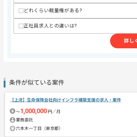
どれくらい裁量権がある?
精算条件
有
正社員求人との違いは?
精算・お支払い
精算基準時間
140時間〜180時間
支払いサイト
15日
詳し
商談回数
2回
その他募集要項
募集人数
1人
条件が似ている案件
作業開始日
2024/12/13
【上流】生命保険会社向けインフラ構築支援の求人・案件
Tableauの経験を活かすことができます
1,000,000
〜
円／月
エージェントからのコ
業務委託
メント
複数案件を保有している企業ですので、
六本木一丁目（東京都）
ご経験と実績に応じてスライド案件のご