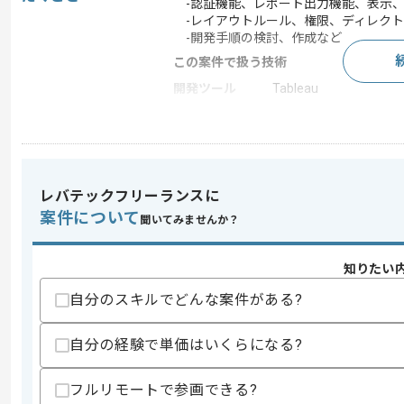
-認証機能、レポート出力機能、表示、
-レイアウトルール、権限、ディレクト
-開発手順の検討、作成など
この案件で扱う技術
開発ツール
Tableau
この案件のポイント
業務内容
データ分析 , システム
特徴
上流工程の仕事
レバテックフリーランスに
案件について
聞いてみませんか？
求めるスキル
スキル
・Tableauを使用した下記作業内容の経
知りたい
-要件～基本設計
自分のスキルでどんな案件がある?
-認証機能、レポート出力機能、表示、
-レイアウトルール、権限、ディレクト
-開発手順の検討、作成など
自分の経験で単価はいくらになる?
スキルに不安がある方へ
フルリモートで参画できる?
上記に似た経験やスキルをお持ちであれば申