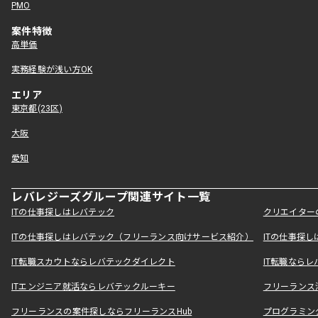
PMO
案件特徴
高単価
実務経験が浅い方OK
エリア
東京都(23区)
大阪
愛知
レバレジーズグループ関連サイト一覧
ITの仕事探しはレバテック
クリエイター
ITの仕事探しはレバテック（フリーランス向けサービス紹介）
ITの仕事探
IT転職スカウトならレバテックダイレクト
IT転職なら
ITエンジニア就活ならレバテックルーキー
フリーランス
フリーランスの案件探しならフリーランスHub
プログラミン