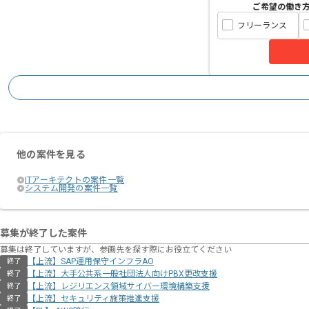
ご希望の働き
フリーランス
他の案件を見る
ITアーキテクトの案件一覧
システム開発の案件一覧
募集が終了した案件
募集は終了していますが、参画先を探す際にお役立てください
【上流】SAP運用保守インフラAO
終了
【上流】大手公共系一般社団法人向けPBX更改支援
終了
【上流】レジリエンス領域サイバー環境構築支援
終了
【上流】セキュリティ施策推進支援
終了