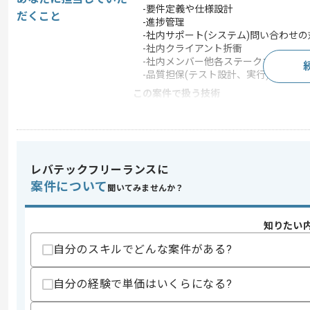
-要件定義や仕様設計
だくこと
-進捗管理
-社内サポート(システム)問い合わせの
-社内クライアント折衝
-社内メンバー他各ステークホルダーの
-品質担保(テスト設計、実行)から、
この案件で扱う技術
フレームワーク
Laravel , Vue.js
開発ツール
GitHub
この案件のポイント
レバテックフリーランスに
業界
人材･教育 , 医療･福祉
案件について
聞いてみませんか？
業務内容
システム開発
特徴
参画実績あり , 長期プ
知りたい
自分のスキルでどんな案件がある?
求めるスキル
自分の経験で単価はいくらになる?
スキル
・WEBアプリケーションサービスにおける
・要件定義と仕様書作成の経験