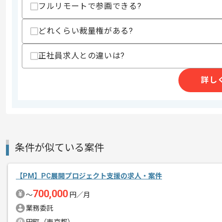
・クライアント折衝経験
フルリモートで参画できる?
歓迎スキル
どれくらい裁量権がある?
・人材系サービスの開発経験またはディ
・自社サービスのディレクション経験
・社内システム開発におけるディレクシ
正社員求人との違いは?
・営業組織に対するBPR経験
・500〜1000人規模が利用する社内
詳し
スキルに不安がある方へ
上記に似た経験やスキルをお持ちであれば申
精算条件
有
条件が似ている案件
精算・お支払い
精算基準時間
140時間〜180時間
支払いサイト
15日
【PM】PC展開プロジェクト支援の求人・案件
700,000
〜
円／月
業務委託
商談回数
1回