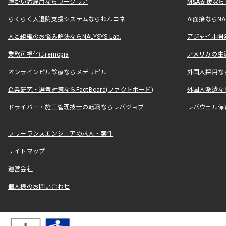
障がい者雇用ならワークリア
M&A支援な
らくらく入退院支援システムならわんコネ
AI面接ならNAL
人と組織のお悩み解決ならNALYSYS Lab.
アジャイル開発なら
業務可視化はremopia
アメリカの生活
オンラインピル診療ならメデリピル
外国人採用ならLe
企業研究・選考対策ならFactBoard(ファクトボード)
外国人派遣なら
ドライバー・施工管理技士の転職ならレバジョブ
レバウェル保
フリーランスエンジニアの求人・案件
サイトマップ
運営会社
個人様のお問い合わせ