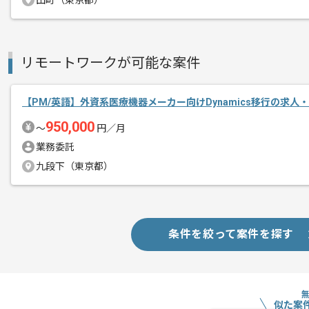
田町（東京都）
その他募集要項
募集人数
1人
作業開始日
2025/01/01
リモートワークが可能な案件
レバテックでの実績がある企業の案件で
【PM/英語】外資系医療機器メーカー向けDynamics移行の求人
エージェントからのコ
メント
950,000
〜
円／月
PMの経験を活かすことができます。
業務委託
複数案件を保有している企業ですので、
九段下（東京都）
ご経験と実績に応じてスライド案件のご
新しいアイディアや技術を積極的に導入
経験豊富なエンジニアと成長が出来る環
スキルアップされたい方、長期的に参画
条件を絞って案件を探す
首都圏または遠方からリモートにてご参
似た案