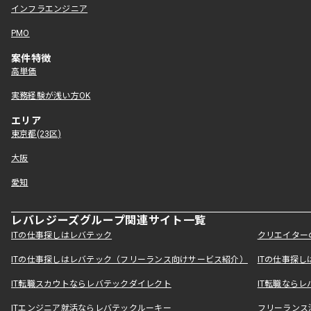
インフラエンジニア
PMO
案件特徴
高単価
実務経験が浅い方OK
エリア
東京都(23区)
大阪
愛知
レバレジーズグループ関連サイト一覧
ITの仕事探しはレバテック
クリエイター
ITの仕事探しはレバテック（フリーランス向けサービス紹介）
ITの仕事探
IT転職スカウトならレバテックダイレクト
IT転職なら
ITエンジニア就活ならレバテックルーキー
フリーランス