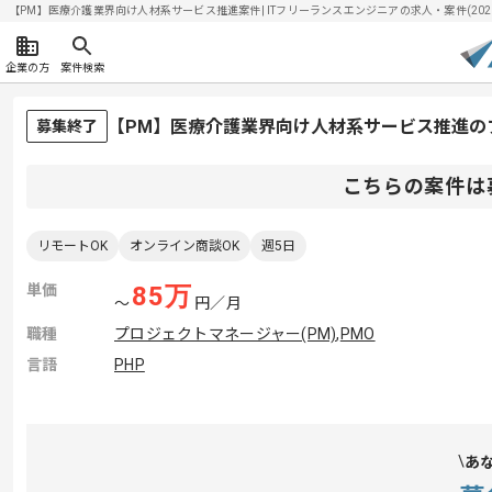
【PM】医療介護業界向け人材系サービス推進案件| ITフリーランスエンジニアの求人・案件(2026/
企業の方
案件検索
【PM】医療介護業界向け人材系サービス推進の
募集終了
こちらの案件は
リモートOK
オンライン商談OK
週5日
単価
85
万
〜
円／月
職種
プロジェクトマネージャー(PM)
,
PMO
言語
PHP
あ