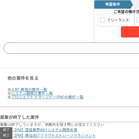
希望条件
ご希望の働き
フリーランス
他の案件を見る
人材･教育の案件一覧
システム開発の案件一覧
プロジェクトマネージャー(PM)の案件一覧
募集が終了した案件
募集は終了していますが、参画先を探す際にお役立てください
【PM】塗装業界向けシステム開発支援
終了
【PM】商社向けクラウドストレージマネジメント
終了