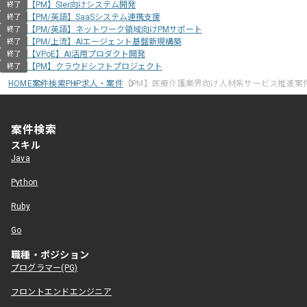
【PM】SIer向けシステム開発
終了
【PM/英語】SaaSシステム連携支援
終了
【PM/英語】ネットワーク領域向けPMサポート
終了
【PM/上流】AIエージェント基盤新規構築
終了
【VPoE】AI活用プロダクト開発
終了
【PM】クラウドシフトプロジェクト
終了
HOME
案件検索
PHP求人・案件
【PM】医療介護業界向け人材系サービス推進案
案件検索
スキル
Java
Python
Ruby
Go
職種・ポジション
プログラマー(PG)
フロントエンドエンジニア