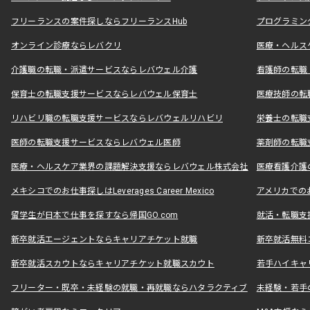
フリーランスの案件探しならフリーランスHub
プログラミン
オンライン診療ならレバクリ
医療・ヘルス
介護職の転職・派遣サービスならレバウェル介護
看護師の転職
保育士の転職支援サービスならレバウェル保育士
医療技師の転
リハビリ職の転職支援サービスならレバウェルリハビリ
栄養士の転職
医師の転職支援サービスならレバウェル医師
薬剤師の転職
医療・ヘルスケア業界の課題解決支援ならレバウェル株式会社
医療看護介護の
メキシコでのお仕事探しはLeverages Career Mexico
アメリカでのお仕事
留学生が日本で仕事を探すなら帰国GO.com
就活・転職支
新卒就活エージェントならキャリアチケット就職
新卒就活無料
新卒就活スカウトならキャリアチケット就職スカウト
若手ハイキャ
フリーター・既卒・未経験の就職・再就職ならハタラクティブ
未経験・若手