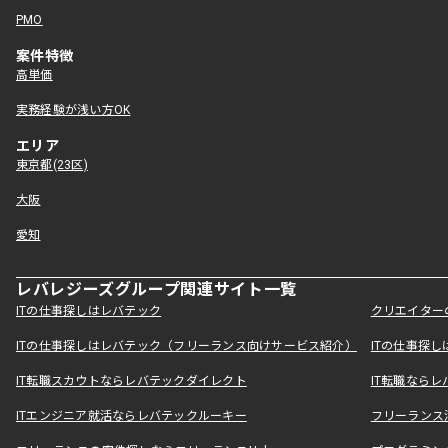
PMO
案件特徴
高単価
実務経験が浅い方OK
エリア
東京都(23区)
大阪
愛知
レバレジーズグループ関連サイト一覧
ITの仕事探しはレバテック
クリエイター
ITの仕事探しはレバテック（フリーランス向けサービス紹介）
ITの仕事探
IT転職スカウトならレバテックダイレクト
IT転職なら
ITエンジニア就活ならレバテックルーキー
フリーランス