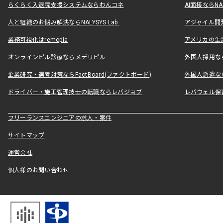
らくらく入退院支援システムならわんコネ
AI面接ならNAL
人と組織のお悩み解決ならNALYSYS Lab.
アジャイル開発なら
業務可視化はremopia
アメリカの生活
オンラインピル診療ならメデリピル
外国人採用ならLe
企業研究・選考対策ならFactBoard(ファクトボード)
外国人派遣なら
ドライバー・施工管理技士の転職ならレバジョブ
レバウェル保
フリーランスエンジニアの求人・案件
サイトマップ
運営会社
個人様のお問い合わせ