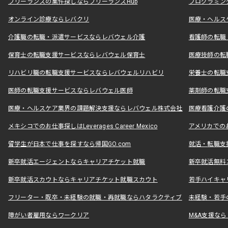
フリーランスの案件探しならフリーランスHub
プログラミン
オンライン診療ならレバクリ
医療・ヘルス
介護職の転職・派遣サービスならレバウェル介護
看護師の転職
保育士の転職支援サービスならレバウェル保育士
医療技師の転
リハビリ職の転職支援サービスならレバウェルリハビリ
栄養士の転職
医師の転職支援サービスならレバウェル医師
薬剤師の転職
医療・ヘルスケア業界の課題解決支援ならレバウェル株式会社
医療看護介護の
メキシコでのお仕事探しはLeverages Career Mexico
アメリカでのお仕事
留学生が日本で仕事を探すなら帰国GO.com
就活・転職支
新卒就活エージェントならキャリアチケット就職
新卒就活無料
新卒就活スカウトならキャリアチケット就職スカウト
若手ハイキャ
フリーター・既卒・未経験の就職・再就職ならハタラクティブ
未経験・若手
障がい者雇用ならワークリア
M&A支援な