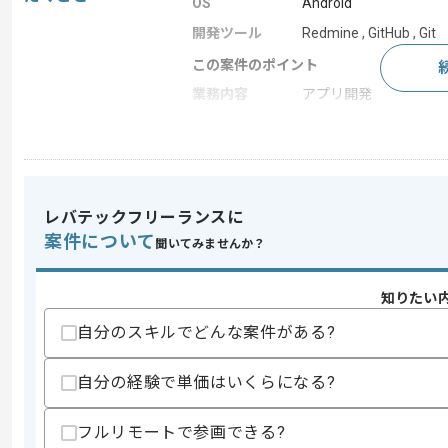
OS
Android
開発ツール
Redmine , GitHub , Git
この案件のポイント
業務内容
アプリ開発
担当領域/システ
スマートフォンアプリ
ム
特徴
参画実績あり
レバテックフリーランスに
案件について
聞いてみませんか？
求めるスキル
スキル
・クライアントアプリ開発のPM経験
・Git操作およびGitHubの利用経験
知りたい
歓迎スキル
自分のスキルでどんな案件がある?
・Android開発のPM経験
・Eメールに関する一般的な知見(IMAPや
自分の経験で単価はいくらになる?
・MacOSの利用経験
スキルに不安がある方へ
フルリモートで参画できる?