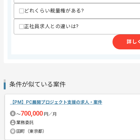
上記に似た経験やスキルをお持ちであれば申
どれくらい裁量権がある?
正社員求人との違いは?
商談回数
1回
その他募集要項
募集人数
1人
詳し
作業開始日
2025/01/01
レバテックでの実績がある企業の案件で
エージェントからのコ
条件が似ている案件
メント
PMの経験を活かすことができます。
複数案件を保有している企業ですので、
【PM】PC展開プロジェクト支援の求人・案件
ご経験と実績に応じてスライド案件のご
700,000
〜
円／月
新しいアイディアや技術を積極的に導入
業務委託
経験豊富なエンジニアと成長が出来る環
田町（東京都）
スキルアップされたい方、長期的に参画