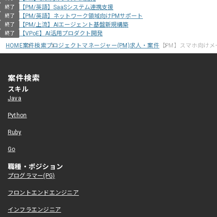
【PM/英語】SaaSシステム連携支援
終了
【PM/英語】ネットワーク領域向けPMサポート
終了
【PM/上流】AIエージェント基盤新規構築
終了
【VPoE】AI活用プロダクト開発
終了
HOME
案件検索
プロジェクトマネージャー(PM)求人・案件
【PM】スマホ向けメ
案件検索
スキル
Java
Python
Ruby
Go
職種・ポジション
プログラマー(PG)
フロントエンドエンジニア
インフラエンジニア