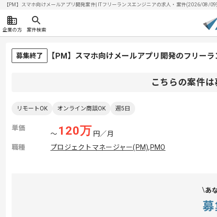
【PM】スマホ向けメールアプリ開発案件| ITフリーランスエンジニアの求人・案件(2026/08/09
企業の方
案件検索
【PM】スマホ向けメールアプリ開発のフリーラ
募集終了
こちらの案件は
リモートOK
オンライン商談OK
週5日
単価
120
万
〜
円／月
職種
プロジェクトマネージャー(PM)
,
PMO
あ
募