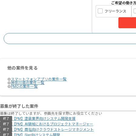
ご希望の働き
フリーランス
他の案件を見る
スマートフォンアプリの案件一覧
神奈川県の案件一覧
PMOの案件一覧
募集が終了した案件
募集は終了していますが、参画先を探す際にお役立てください
【PM】塗装業界向けシステム開発支援
終了
【PM】AI領域におけるプロジェクトマネージャー
終了
【PM】商社向けクラウドストレージマネジメント
終了
【PM】SIer向けシステム開発
終了