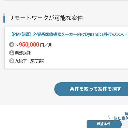
首都圏または遠方からリモートにてご参
リモートワークが可能な案件
【PM/英語】外資系医療機器メーカー向けDynamics移行の求人
950,000
〜
円／月
業務委託
九段下（東京都）
条件を絞って案件を探す
似た案
希望条件