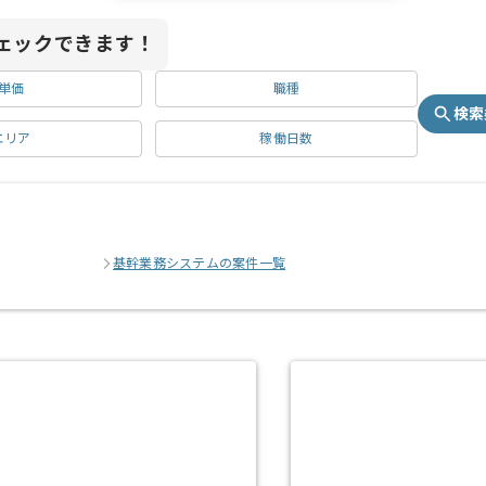
ェックできます！
単価
職種
検索
エリア
稼働日数
基幹業務システムの案件一覧