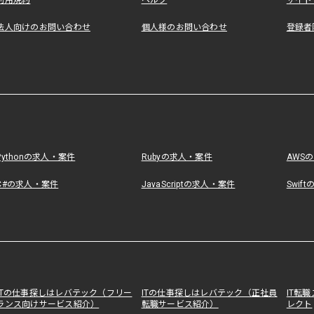
利用規約
ヘルプ
サイト
法人向けのお問い合わせ
個人様のお問い合わせ
登録者
Pythonの求人・案件
Rubyの求人・案件
AWS
C#の求人・案件
JavaScriptの求人・案件
Swif
ITの仕事探しはレバテック（フリー
ITの仕事探しはレバテック（正社員
IT転
ランス向けサービス紹介）
転職サービス紹介）
レクト