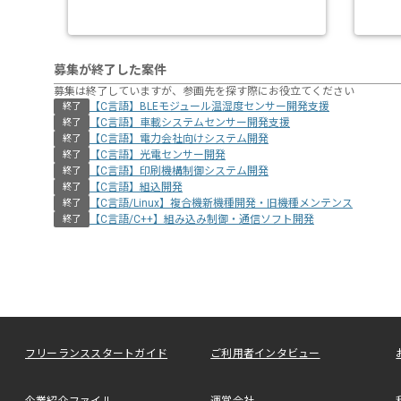
募集が終了した案件
募集は終了していますが、参画先を探す際にお役立てください
【C言語】BLEモジュール温湿度センサー開発支援
終了
【C言語】車載システムセンサー開発支援
終了
【C言語】電力会社向けシステム開発
終了
【C言語】光電センサー開発
終了
【C言語】印刷機構制御システム開発
終了
【C言語】組込開発
終了
【C言語/Linux】複合機新機種開発・旧機種メンテンス
終了
【C言語/C++】組み込み制御・通信ソフト開発
終了
フリーランススタートガイド
ご利用者インタビュー