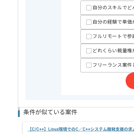
C言語及びC++での開発経験を活かすことができます。
自分のスキルでど
複数案件を保有している企業ですので、
ご経験と実績に応じてスライド案件のご提案も差し上
自分の経験で単価
新しいアイディアや技術を積極的に導入し、
経験豊富なエンジニアと成長が出来る環境でございま
フルリモートで参
スキルアップされたい方、長期的に参画されたい方に
どれくらい裁量権
フリーランス案件
条件が似ている案件
【C/C++】Linux環境でのC／C++システム開発支援の