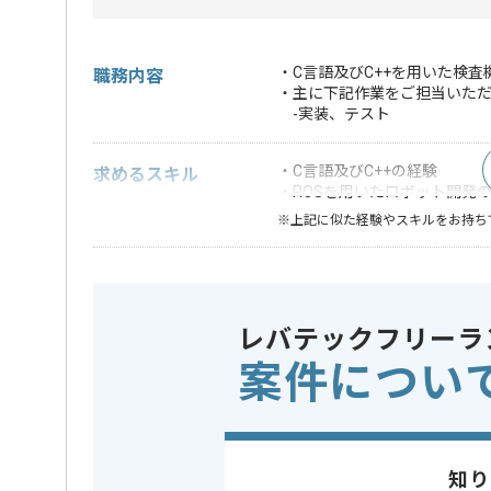
・C言語及びC++を用いた検
職務内容
・主に下記作業をご担当いた
-実装、テスト
・C言語及びC++の経験
求めるスキル
・ROSを用いたロボット開発
※上記に似た経験やスキルをお持ち
担当領域/システム
この案件のポイント
基幹業務
レバテックフリーラ
担当者より
案件につい
リモートワーク：基本的にフルリモートでの作業を想
テスト工程で現場作業が発生する可能性がございます
※リモート頻度は習熟度や状況に応じて変動いたしま
知り
レバテックでの実績がある企業の案件でございます。