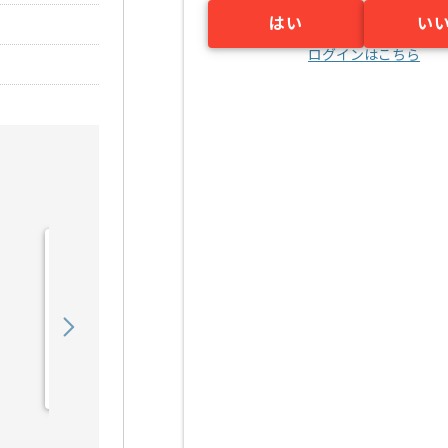
はい
い
ログインはこちら
【C言語】電気通信機器メ
ーカー向け組み込みソフト
ウェア開発の求人・案件
550,000
〜
円／月
業務委託
江坂（大阪府）