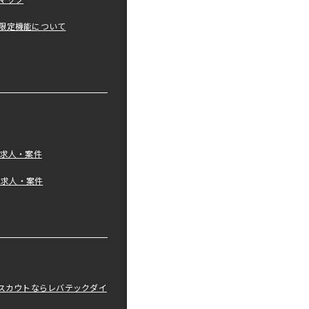
マップ
限定機能について
の求人・案件
tの求人・案件
職スカウトならレバテックダイ