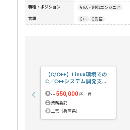
職種・ポジション
組込・制御エンジニア
言語
C++
C言語
【C/C++】Linux環境での
C／C++システム開発支援
の求人・案件
550,000
〜
円／月
業務委託
三宮（兵庫県）