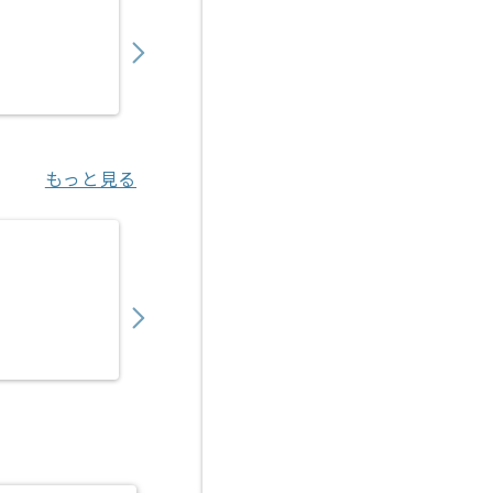
550,000
〜
円／月
業務委託
江坂（大阪府）
もっと見る
【C言語/C++】ハードウェア向けアプリケー
750,000
〜
円／月
業務委託
若葉（埼玉県）