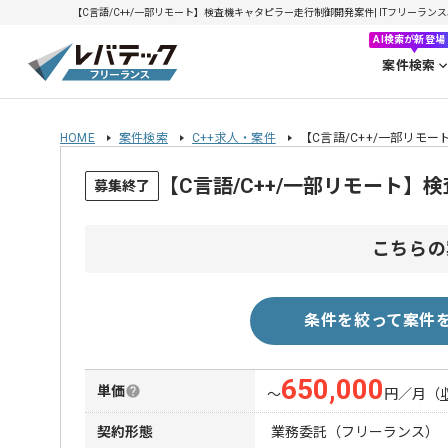
【C言語/C++/一部リモート】検査機キャタピラー走行制御開発案件| ITフリーランスエ
AI検索が新登場
案件検索
HOME
案件検索
C++求人・案件
【C言語/C++/一部リモ
【C言語/C++/一部リモート
募集終了
こちらの
条件を絞って案件
650,000
単価
〜
円／月
（
契約形態
業務委託（フリーランス）