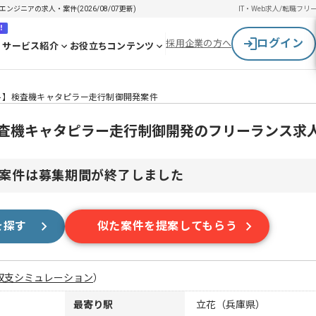
ンジニアの求人・案件(2026/08/07更新)
IT・Web求人/転職
フリ
！
ログイン
採用企業の方へ
サービス紹介
お役立ちコンテンツ
ート】検査機キャタピラー走行制御開発案件
】検査機キャタピラー走行制御開発のフリーランス求
案件は募集期間が終了しました
を探す
似た案件を提案してもらう
収支シミュレーション
）
最寄り駅
立花（兵庫県）