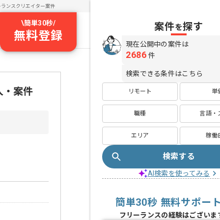
ーランスクリエイター案件
\
簡単30秒
/
案件
探す
を
無料登録
現在公開中の案件は
2686
件
検索できる条件はこちら
人・案件
リモート
単
職種
言語・
エリア
稼働
検索する
AI検索を使ってみる
簡単30秒 無料サポー
フリーランスの経験はございま