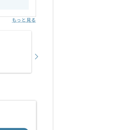
もっと見る
【PHP/Java】保険業界向けWebシステム
700,000
〜
円／月
業務委託
神谷町（東京都）