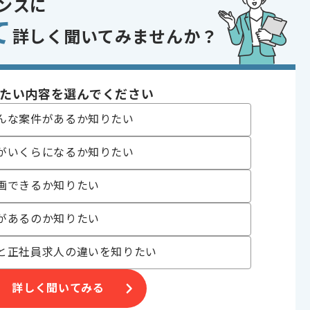
ンスに
て
 , 30代活躍中 , 長期プロジェクト , 急募 , BtoB向け
詳しく聞いてみませんか？
〜180時間
たい内容を選んでください
んな案件があるか知りたい
がいくらになるか知りたい
画できるか知りたい
。
ます。
があるのか知りたい
と正社員求人の違いを知りたい
詳しく聞いてみる