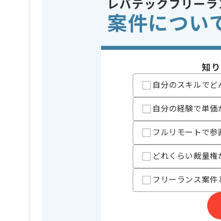
レバテックフリーラ
案件につい
特徴
この案件のポイント
20代活躍中
精算条件
精算・お支払い
精算基準時間
140時間
知り
支払いサイト
15日
自分のスキルでど
自分の経験で単価
担当者より
フルリモートで参
小売大手様向けシステム保守、開発案件でございます
PHPでの経験を積みたい人におすすめの案件でござい
どれくらい裁量権
博多での常駐作業を想定しております。
フリーランス案件