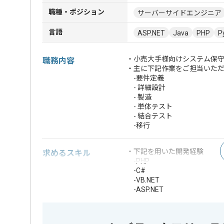
職種・ポジション
サーバーサイドエンジニア
言語
ASP.NET
Java
PHP
P
・小売大手様向けシステム保
職務内容
・主に下記作業をご担当いた
-要件定義
- 詳細設計
- 製造
- 単体テスト
- 結合テスト
-移行
・下記を用いた開発経験
求めるスキル
-PHP
-C#
-VB.NET
-ASP.NET
-ClassicASP
-Java
※上記に似た経験やスキルをお持ち