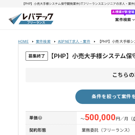
【PHP】小売大手様システム保守開発案件| ITフリーランスエンジニアの求人・案件(202
AI検索が新登場
案件検索
HOME
案件検索
ASP.NET求人・案件
【PHP】小売大手様
【PHP】小売大手様システム
募集終了
こちらの
条件を絞って案件
500,000
単価
〜
円／月
（
契約形態
業務委託（フリーランス）