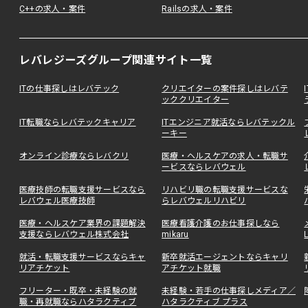
C++の求人・案件
Railsの求人・案件
レバレジーズグループ関連サイト一覧
ITの仕事探しはレバテック
クリエイターの案件探しはレバテ
ッククリエイター
IT転職ならレバテックキャリア
ITエンジニア就活ならレバテックル
ーキー
オンライン診療ならレバクリ
医療・ヘルスケアの求人・転職サ
ービスならレバウェル
医療技師の転職支援サービスなら
リハビリ職の転職支援サービスな
レバウェル医療技師
らレバウェルリハビリ
医療・ヘルスケア業界の課題解決
医療看護介護のお仕事探しなら
支援ならレバウェル株式会社
mikaru
就活・転職支援サービスならキャ
新卒就活エージェントならキャリ
リアチケット
アチケット就職
フリーター・既卒・未経験の就
未経験・若手の仕事探しメディア／
職・再就職ならハタラクティブ
ハタラクティブ プラス