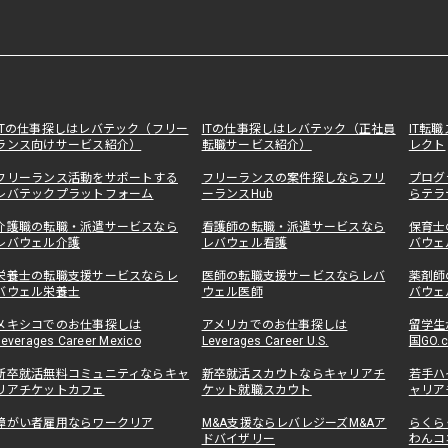
ITの仕事探しはレバテック（フリー
ITの仕事探しはレバテック（正社員
IT転
ランス向けサービス紹介）
転職サービス紹介）
レクト
フリーランス活動をサポートする
フリーランスの案件探しならフリ
プログ
レバテックプラットフォーム
ーランスHub
らテラ
介護職の転職・派遣サービスなら
看護師の転職・派遣サービスなら
保育士
レバウェル介護
レバウェル看護
バウェ
栄養士の転職支援サービスならレ
医師の転職支援サービスならレバ
薬剤師
バウェル栄養士
ウェル医師
バウェ
メキシコでのお仕事探しは
アメリカでのお仕事探しは
留学生
Leverages Career Mexico
Leverages Career U.S.
国GO.
新卒就活無料コミュニティならキャ
新卒就活スカウトならキャリアチ
若手ハ
リアチケットカフェ
ケット就職スカウト
ャリア
障がい者雇用ならワークリア
M&A支援ならレバレジーズM&Aア
らくら
ドバイザリー
わんコ