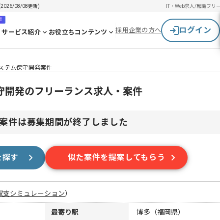
6/08/08更新)
IT・Web求人/転職
フリ
！
ログイン
採用企業の方へ
サービス紹介
お役立ちコンテンツ
システム保守開発案件
保守開発のフリーランス求人・案件
案件は募集期間が終了しました
を探す
似た案件を提案してもらう
収支シミュレーション
）
最寄り駅
博多（福岡県）