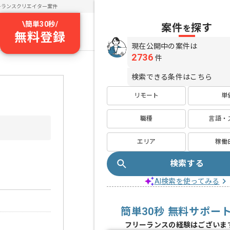
ーランスクリエイター案件
\
簡単30秒
/
案件
探す
を
無料登録
現在公開中の案件は
2736
件
検索できる条件はこちら
リモート
単
職種
言語・
エリア
稼働
検索する
AI検索を使ってみる
簡単30秒 無料サポー
フリーランスの経験はございま