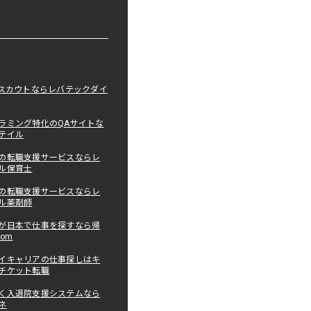
職スカウトならレバテックダイ
ラミング特化のQAサイトな
テイル
の転職支援サービスならレ
ル保育士
の転職支援サービスならレ
ル薬剤師
が日本で仕事を探すなら帰
com
イキャリアの仕事探しはキ
チケット転職
く入退院支援システムなら
ネ