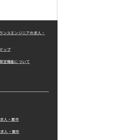
ランスエンジニアの求人・
マップ
限定機能について
の求人・案件
tの求人・案件