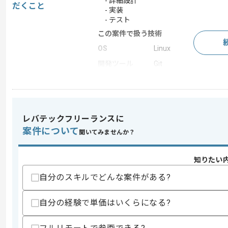
- 詳細設計
だくこと
- 実装
- テスト
この案件で扱う技術
OS
Linux
開発ツール
Git
この案件のポイント
特徴
参画実績あり , 長期プ
レバテックフリーランスに
案件について
聞いてみませんか？
求めるスキル
スキル
・ネットワークの基本的な知識
・C言語を用いた開発経験
知りたい
・Linuxの経験
自分のスキルでどんな案件がある?
歓迎スキル
・C++を用いた開発経験
自分の経験で単価はいくらになる?
・TCP/IPの知見
・Gitの経験
・低レイヤアプリケーションの知識(プ