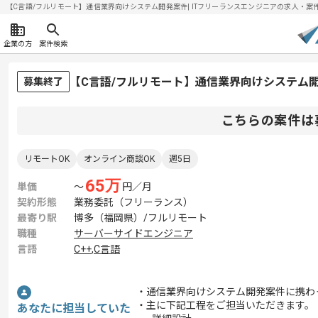
【C言語/フルリモート】通信業界向けシステム開発案件| ITフリーランスエンジニアの求人・案件(20
企業の方
案件検索
【C言語/フルリモート】通信業界向けシステム
募集終了
こちらの案件は
リモートOK
オンライン商談OK
週5日
65
万
単価
〜
円／月
契約形態
業務委託（フリーランス）
最寄り駅
博多（福岡県）/フルリモート
職種
サーバーサイドエンジニア
言語
C++
,
C言語
・通信業界向けシステム開発案件に携わ
・主に下記工程をご担当いただきます。
あなたに担当していた