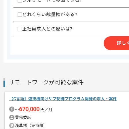
フルリモートで参画できる?
スキルに不安がある方へ
どれくらい裁量権がある?
上記に似た経験やスキルをお持ちであれば申
正社員求人との違いは?
商談回数
1回
詳し
その他募集要項
募集人数
1人
作業開始日
2025/02/03
リモートワークが可能な案件
レバテックから参画実績がある企業の案
エージェントからのコ
通信業界向けシステム開発案件に携わっ
メント
【C言語】遊技機向けサブ制御プログラム開発の求人・案件
ネットワークご経験を活かしたい方にお
670,000
〜
円／月
ぜひ一度、ご商談で雰囲気等掴んでいた
業務委託
浅草橋（東京都）