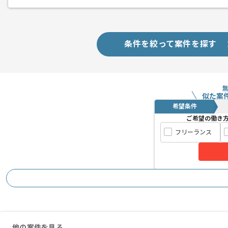
初日からフルリモートを想定しておりま
条件を絞って案件を探す
似た案
希望条件
ご希望の働き
フリーランス
他の案件を見る