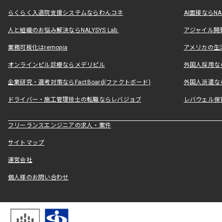
らくらく入退院支援システムならわんコネ
AI面接ならNAL
人と組織のお悩み解決ならNALYSYS Lab.
アジャイル開発なら
業務可視化はremopia
アメリカの生活
オンラインピル診療ならメデリピル
外国人採用ならLe
企業研究・選考対策ならFactBoard(ファクトボード)
外国人派遣なら
ドライバー・施工管理技士の転職ならレバジョブ
レバウェル保
フリーランスエンジニアの求人・案件
サイトマップ
運営会社
個人様のお問い合わせ