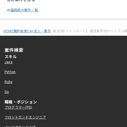
福岡県の案件一覧
HOME
案件検索
C++求人・案件
【C言語/フルリモート】通信業界向けシステム
案件検索
スキル
Java
Python
Ruby
Go
職種・ポジション
プログラマー(PG)
フロントエンドエンジニア