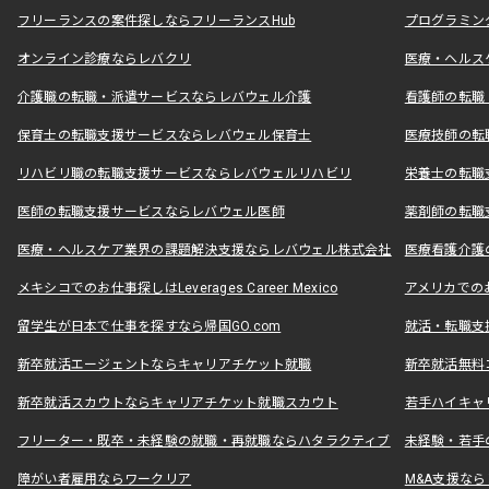
フリーランスの案件探しならフリーランスHub
プログラミン
オンライン診療ならレバクリ
医療・ヘルス
介護職の転職・派遣サービスならレバウェル介護
看護師の転職
保育士の転職支援サービスならレバウェル保育士
医療技師の転
リハビリ職の転職支援サービスならレバウェルリハビリ
栄養士の転職
医師の転職支援サービスならレバウェル医師
薬剤師の転職
医療・ヘルスケア業界の課題解決支援ならレバウェル株式会社
医療看護介護の
メキシコでのお仕事探しはLeverages Career Mexico
アメリカでのお仕事
留学生が日本で仕事を探すなら帰国GO.com
就活・転職支
新卒就活エージェントならキャリアチケット就職
新卒就活無料
新卒就活スカウトならキャリアチケット就職スカウト
若手ハイキャ
フリーター・既卒・未経験の就職・再就職ならハタラクティブ
未経験・若手
障がい者雇用ならワークリア
M&A支援な