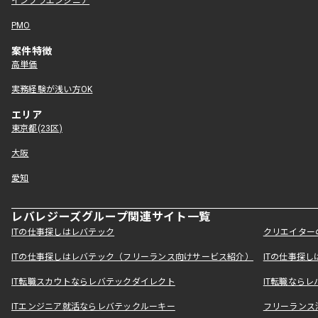
インフラエンジニア
PMO
案件特徴
高単価
実務経験が浅い方OK
エリア
東京都(23区)
大阪
愛知
レバレジーズグループ関連サイト一覧
ITの仕事探しはレバテック
クリエイター
ITの仕事探しはレバテック（フリーランス向けサービス紹介）
ITの仕事探
IT転職スカウトならレバテックダイレクト
IT転職なら
ITエンジニア就活ならレバテックルーキー
フリーランス