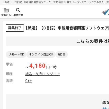
【派遣】【C言語】車載用音響関連ソフトウェア開発案件| ITフリーランスエンジニアの求人・案件(20
企業の方
案件検索
【派遣】【C言語】車載用音響関連ソフトウェア
募集終了
こちらの案件は
リモートOK
オンライン商談OK
週5日
単価
4,180
〜
円／時
職種
組込・制御エンジニア
言語
C++
あ