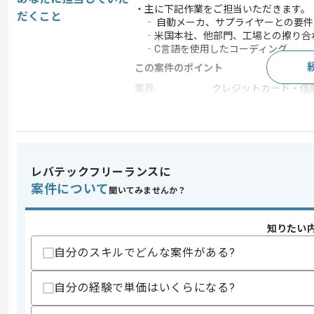
・主に下記作業をご担当いただきます。
だくこと
‐ 自動メーカ、サプライヤーとの要件
‐米国本社、他部門、工場との擦り合
‐C言語を使用したコーディング
この案件のポイント
業界
クレジットカード・信
業務内容
新規開発 , 自社製品開
特徴
20代活躍中 , 30代活躍
レバテックフリーランスに
求めるスキル
案件について
聞いてみませんか？
スキル
・組込みソフトウェアの開発経験
・自動車のCANやSWに関する知見
知りたい
・クライアント対応経験
・英文の読み書きスキル(辞書利用は可)
自分のスキルでどんな案件がある?
歓迎スキル
・自動車業界経験
自分の経験で単価はいくらになる?
・ビジネスレベルの英語、中国語、韓国