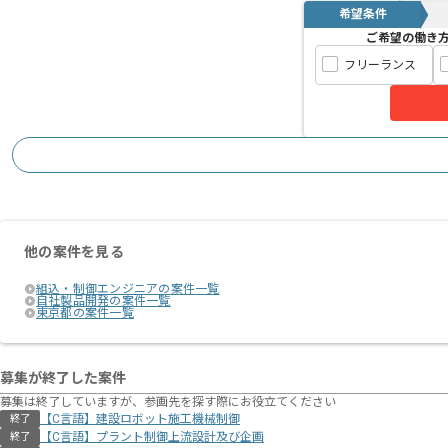
希望条件
ご希望の働き
フリーランス
他の案件を見る
組込・制御エンジニアの案件一覧
自社製品開発の案件一覧
東京都の案件一覧
募集が終了した案件
募集は終了していますが、参画先を探す際にお役立てください
【C言語】建設ロボット施工機械制御
終了
【C言語】プラント制御上流設計及び企画
終了