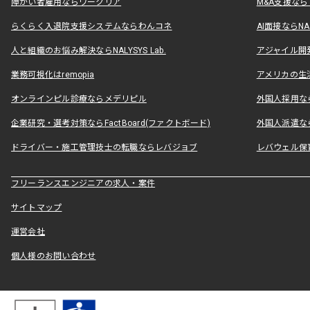
障がい者雇用ならワークリア
M&A支援な
らくらく入退院支援システムならわんコネ
AI面接ならNAL
人と組織のお悩み解決ならNALYSYS Lab.
アジャイル開発なら
業務可視化はremopia
アメリカの生活
オンラインピル診療ならメデリピル
外国人採用ならLe
企業研究・選考対策ならFactBoard(ファクトボード)
外国人派遣なら
ドライバー・施工管理技士の転職ならレバジョブ
レバウェル保
フリーランスエンジニアの求人・案件
サイトマップ
運営会社
個人様のお問い合わせ