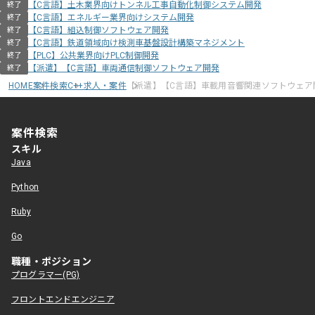
【C言語】土木業界向けトンネル工事自動化制御システム開発
終了
【C言語】エネルギー業界向けシステム開発
終了
【C言語】組込制御ソフトウェア開発
終了
【C言語】鉄道領域向け検測車基盤設計構築マネジメント
終了
【PLC】公共業界向けPLC制御開発
終了
【派遣】【C言語】車両通信制御ソフトウェア開発
終了
HOME
案件検索
C++求人・案件
【派遣】【C言語】車載用音響関連ソフトウェア
案件検索
スキル
Java
Python
Ruby
Go
職種・ポジション
プログラマー(PG)
フロントエンドエンジニア