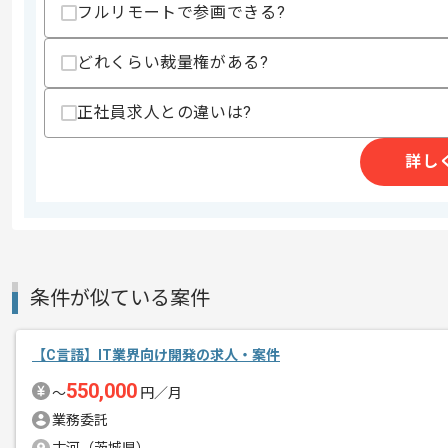
フルリモートで参画できる?
スキルに不安がある方へ
上記に似た経験やスキルをお持ちであれば申
どれくらい裁量権がある?
正社員求人との違いは?
商談回数
1回
その他募集要項
募集人数
2人
詳し
作業開始日
2025/02/03
シェアトップクラスを誇る音響機器を使
エージェントからのコ
条件が似ている案件
自動車メーカー向けにサウンドシステム
メント
決まった作業だけを淡々とこなすシステ
【C言語】IT業界向け開発の求人・案件
顧客折衝など裁量広く携わっていただき
550,000
〜
円／月
グローバルな環境でご自身のスキルを発
業務委託
車載関連のご経験のある方に特におすす