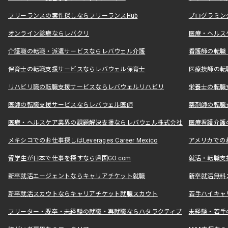
フリーランスの案件探しならフリーランスHub
プログラミン
オンライン診療ならレバクリ
医療・ヘルス
介護職の転職・派遣サービスならレバウェル介護
看護師の転職
保育士の転職支援サービスならレバウェル保育士
医療技師の転
リハビリ職の転職支援サービスならレバウェルリハビリ
栄養士の転職
医師の転職支援サービスならレバウェル医師
薬剤師の転職
医療・ヘルスケア業界の課題解決支援ならレバウェル株式会社
医療看護介護の
メキシコでのお仕事探しはLeverages Career Mexico
アメリカでのお仕事
留学生が日本で仕事を探すなら帰国GO.com
就活・転職支
新卒就活エージェントならキャリアチケット就職
新卒就活無料
新卒就活スカウトならキャリアチケット就職スカウト
若手ハイキャ
フリーター・既卒・未経験の就職・再就職ならハタラクティブ
未経験・若手