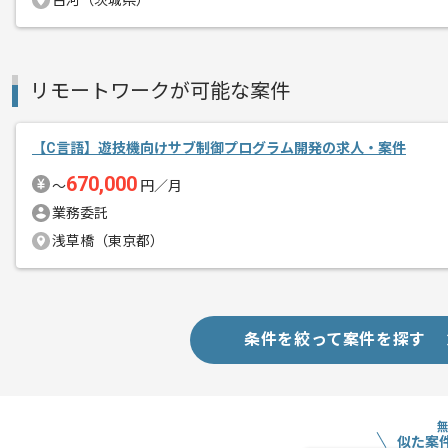
古河（茨城県）
基本的には一部リモートでの作業を見込
リモートワークが可能な案件
作業開始時間および終了時間の調整につ
柔軟に対応しておりますので、ご自身の
【C言語】遊技機向けサブ制御プログラム開発の求人・案件
670,000
〜
円／月
業務委託
浅草橋（東京都）
条件を絞って案件を探す
似た案