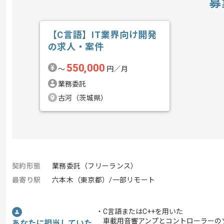
募
【C言語】IT業界向け開発
の求人・案件
550,000
〜
円／月
業務委託
古河（茨城県）
契約形態
業務委託（フリーランス）
最寄り駅
六本木（東京都）/一部リモート
・C言語またはC++を用いた
車載用音響アンプとコントローラーの
あなたに担当していた