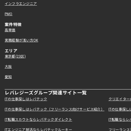
インフラエンジニア
PMO
案件特徴
高単価
実務経験が浅い方OK
エリア
東京都(23区)
大阪
愛知
レバレジーズグループ関連サイト一覧
ITの仕事探しはレバテック
クリエイター
ITの仕事探しはレバテック（フリーランス向けサービス紹介）
ITの仕事探
IT転職スカウトならレバテックダイレクト
IT転職なら
ITエンジニア就活ならレバテックルーキー
フリーランス