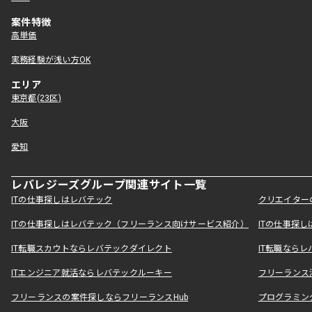
案件特徴
高単価
実務経験が浅い方OK
エリア
東京都(23区)
大阪
愛知
レバレジーズグループ関連サイト一覧
ITの仕事探しはレバテック
クリエイター
ITの仕事探しはレバテック（フリーランス向けサービス紹介）
ITの仕事探
IT転職スカウトならレバテックダイレクト
IT転職なら
ITエンジニア就活ならレバテックルーキー
フリーランス
フリーランスの案件探しならフリーランスHub
プログラミン