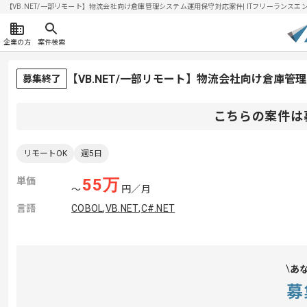
【VB.NET/一部リモート】物流会社向け倉庫管理システム運用保守対応案件| ITフリーランスエンジニ
企業の方
案件検索
【VB.NET/一部リモート】物流会社向け倉庫
募集終了
こちらの案件は
リモートOK
週5日
単価
55
万
〜
円／月
言語
COBOL
,
VB.NET
,
C#.NET
あ
募