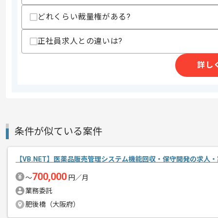
精算・お支払い
精算基準時間
140時間〜180時間
どれくらい裁量権がある?
支払いサイト
15日
正社員求人との違いは?
商談回数
1回
詳し
その他募集要項
募集人数
3人
作業開始日
2025/03/03
条件が似ている案件
これまでのご経験を活かしたい方におす
エージェントからのコ
ぜひ一度、ご商談で雰囲気等掴んでいた
メント
【VB.NET】医薬品販売管理システム機能回収・保守開発の求人・
リモートワーク：週2日～3日ほどリモ
700,000
〜
円／月
※リモート頻度は習熟度や状況に応じて
業務委託
肥後橋（大阪府）