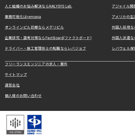
人と組織のお悩み解決ならNALYSYS Lab.
アジャイル開発なら
業務可視化はremopia
アメリカの生活
オンラインピル診療ならメデリピル
外国人採用ならLe
企業研究・選考対策ならFactBoard(ファクトボード)
外国人派遣なら
ドライバー・施工管理技士の転職ならレバジョブ
レバウェル保
フリーランスエンジニアの求人・案件
サイトマップ
運営会社
個人様のお問い合わせ