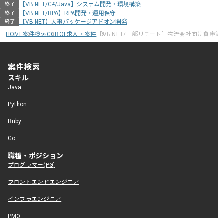
【VB.NET/C#/Java】システム開発・環境構築
終了
【VB.NET/RPA】RPA開発・運用保守
終了
【VB.NET】人事パッケージアドオン開発
終了
HOME
案件検索
COBOL求人・案件
【VB.NET/一部リモート】物流会社向け倉
案件検索
スキル
Java
Python
Ruby
Go
職種・ポジション
プログラマー(PG)
フロントエンドエンジニア
インフラエンジニア
PMO