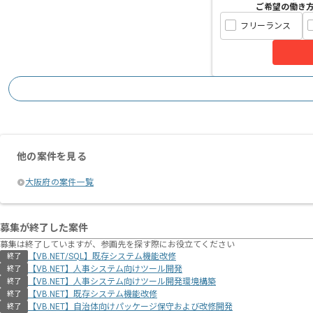
ご希望の働き
フリーランス
他の案件を見る
大阪府の案件一覧
募集が終了した案件
募集は終了していますが、参画先を探す際にお役立てください
【VB.NET/SQL】既存システム機能改修
終了
【VB.NET】人事システム向けツール開発
終了
【VB.NET】人事システム向けツール開発環境構築
終了
【VB.NET】既存システム機能改修
終了
【VB.NET】自治体向けパッケージ保守および改修開発
終了