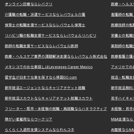
オンライン診療ならレバクリ
医療・ヘルス
介護職の転職・派遣サービスならレバウェル介護
看護師の転職
保育士の転職支援サービスならレバウェル保育士
医療技師の転
リハビリ職の転職支援サービスならレバウェルリハビリ
栄養士の転職
医師の転職支援サービスならレバウェル医師
薬剤師の転職
医療・ヘルスケア業界の課題解決支援ならレバウェル株式会社
医療看護介護の
メキシコでのお仕事探しはLeverages Career Mexico
アメリカでのお仕事
留学生が日本で仕事を探すなら帰国GO.com
就活・転職支
新卒就活エージェントならキャリアチケット就職
新卒就活無料
新卒就活スカウトならキャリアチケット就職スカウト
若手ハイキャ
フリーター・既卒・未経験の就職・再就職ならハタラクティブ
未経験・若手
障がい者雇用ならワークリア
M&A支援な
らくらく入退院支援システムならわんコネ
AI面接ならNAL