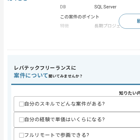
DB
SQL Server
この案件のポイント
特徴
長期プロジェクト
求めるスキル
スキル
・VB.NETまたはC#.NETを用いた開発経
・SQLを用いた開発経験
レバテックフリーランスに
歓迎スキル
案件について
聞いてみませんか？
・物流に関する知識
・COBOLを使用した経験
知りたい
スキルに不安がある方へ
自分のスキルでどんな案件がある?
上記に似た経験やスキルをお持ちであれば申
自分の経験で単価はいくらになる?
フルリモートで参画できる?
精算条件
有