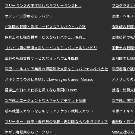
フリーランスの案件探しならフリーランスHub
プログラミン
オンライン診療ならレバクリ
医療・ヘルス
介護職の転職・派遣サービスならレバウェル介護
看護師の転職
保育士の転職支援サービスならレバウェル保育士
医療技師の転
リハビリ職の転職支援サービスならレバウェルリハビリ
栄養士の転職
医師の転職支援サービスならレバウェル医師
薬剤師の転職
医療・ヘルスケア業界の課題解決支援ならレバウェル株式会社
医療看護介護の
メキシコでのお仕事探しはLeverages Career Mexico
アメリカでのお仕事
留学生が日本で仕事を探すなら帰国GO.com
就活・転職支
新卒就活エージェントならキャリアチケット就職
新卒就活無料
新卒就活スカウトならキャリアチケット就職スカウト
若手ハイキャ
フリーター・既卒・未経験の就職・再就職ならハタラクティブ
未経験・若手
障がい者雇用ならワークリア
M&A支援な