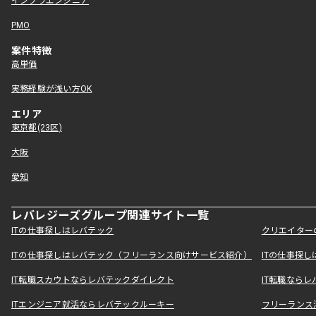
インフラエンジニア
PMO
案件特徴
高単価
実務経験が浅い方OK
エリア
東京都(23区)
大阪
愛知
レバレジーズグループ関連サイト一覧
ITの仕事探しはレバテック
クリエイター
ITの仕事探しはレバテック（フリーランス向けサービス紹介）
ITの仕事探
IT転職スカウトならレバテックダイレクト
IT転職なら
ITエンジニア就活ならレバテックルーキー
フリーランス