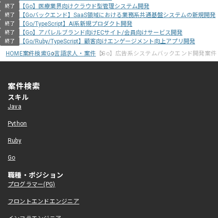
【Go】医療業界向けクラウド型管理システム開発
終了
【Goバックエンド】SaaS領域における業務系共通基盤システムの新規開発
終了
【Go/TypeScript】AI系新規プロダクト開発
終了
【Go】アパレルブランド向けECサイト/会員向けサービス開発
終了
【Go/Ruby/TypeScript】顧客向けエンゲージメント向上アプリ開発
終了
HOME
案件検索
Go言語求人・案件
【Go】広告系システムバックエンド開発案件
案件検索
スキル
Java
Python
Ruby
Go
職種・ポジション
プログラマー(PG)
フロントエンドエンジニア