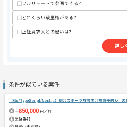
・Webアプリケーションの保守運用経験(
フルリモートで参画できる?
・RDBの設計および運用の実務経験(1年
歓迎スキル
どれくらい裁量権がある?
・Goの実務経験(3年以上)
・Scalaの実務経験
正社員求人との違いは?
・KVSの設計および運用経験
・パブリッククラウドを用いた実務経験(
詳し
・Terraformを用いたパブリッククラ
・AWSを用いた開発経験
・Datadogの利用経験
・基本設計書および詳細設計書の記述経
・ウォーターフォールでの開発経験
スキルに不安がある方へ
条件が似ている案件
上記に似た経験やスキルをお持ちであれば申
【Go/TypeScript/Next.js】総合スポーツ施設向け施設予約シ..
精算条件
有
850,000
〜
円／月
精算・お支払い
精算基準時間
140時間〜180時間
業務委託