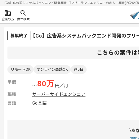
【Go】広告系システムバックエンド開発案件| ITフリーランスエンジニアの求人・案件(2026/08/
企業の方
案件検索
【Go】広告系システムバックエンド開発のフリ
募集終了
こちらの案件は
リモートOK
オンライン商談OK
週5日
単価
80
万
〜
円／月
職種
サーバーサイドエンジニア
言語
Go言語
あ