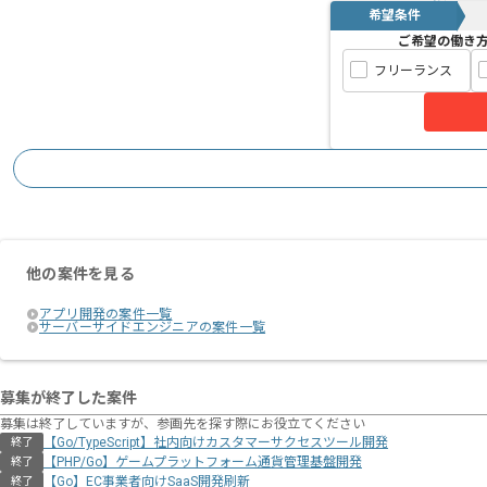
希望条件
ご希望の働き
フリーランス
他の案件を見る
アプリ開発の案件一覧
サーバーサイドエンジニアの案件一覧
募集が終了した案件
募集は終了していますが、参画先を探す際にお役立てください
【Go/TypeScript】社内向けカスタマーサクセスツール開発
終了
【PHP/Go】ゲームプラットフォーム通貨管理基盤開発
終了
【Go】EC事業者向けSaaS開発刷新
終了