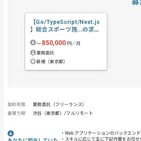
募
【Go/TypeScript/Next.js
】総合スポーツ施...の求
人・案件
850,000
〜
円／月
業務委託
新橋（東京都）
契約形態
業務委託（フリーランス）
最寄り駅
渋谷（東京都）/フルリモート
・Web アプリケーションのバックエン
・スキルに応じて主に下記作業をお任せ
あなたに担当していた