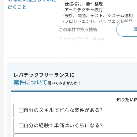
-仕様検討、要件整理
だくこと
-アーキテクチャ検討
-設計、開発、テスト、システム運用
-フロントエンド、バックエンド開発
この案件で扱う技術
フレームワーク
Vue.js
クラウド
AWS
開発ツール
GitHub
この案件のポイント
レバテックフリーランスに
業務内容
アプリ開発
案件について
聞いてみませんか？
特徴
長期プロジェクト , 従業
知りたい
求めるスキル
自分のスキルでどんな案件がある?
スキル
・Githubを利用したプロジェクトでの
・Webアプリケーション・APIの開発経
自分の経験で単価はいくらになる?
・Goの実務経験(1年以上)
・ユニットテストの実装経験