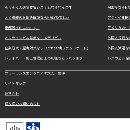
らくらく入退院支援システムならわんコネ
AI面接ならNAL
人と組織のお悩み解決ならNALYSYS Lab.
アジャイル開発なら
業務可視化はremopia
アメリカの生活
オンラインピル診療ならメデリピル
外国人採用ならLe
企業研究・選考対策ならFactBoard(ファクトボード)
外国人派遣なら
ドライバー・施工管理技士の転職ならレバジョブ
レバウェル保
フリーランスエンジニアの求人・案件
サイトマップ
運営会社
個人様のお問い合わせ