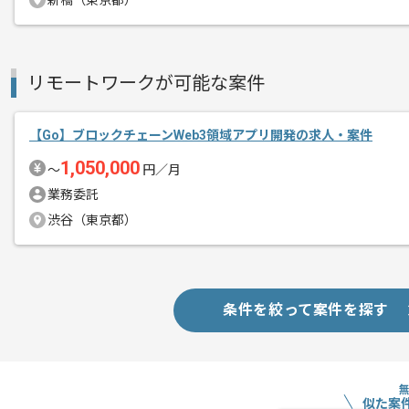
新橋（東京都）
支払いサイト
15日
商談回数
1回
リモートワークが可能な案件
その他募集要項
募集人数
3人
作業開始日
2025/03/19
【Go】ブロックチェーンWeb3領域アプリ開発の求人・案件
1,050,000
〜
円／月
業務委託
メディア事業、インターネット広告事業
渋谷（東京都）
エージェントからのコ
多岐にわたって事業を展開する日本でも
メント
複数案件を保有している企業ですので、
条件を絞って案件を探す
ご経験と実績に応じてスライド案件のご
新しいアイディアや技術を積極的に導入
経験豊富なエンジニアと成長が出来る環
スキルアップされたい方、長期的に参画
似た案