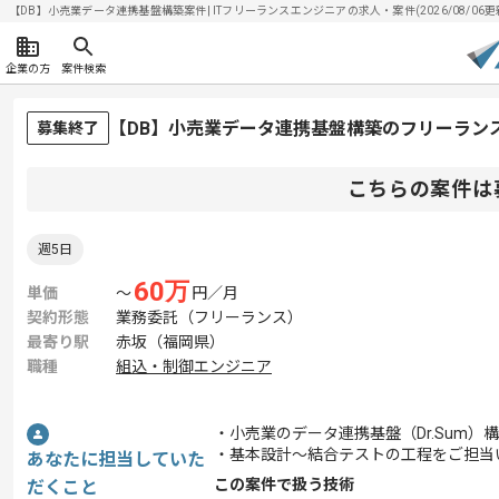
【DB】小売業データ連携基盤構築案件| ITフリーランスエンジニアの求人・案件(2026/08/06更
企業の方
案件検索
【DB】小売業データ連携基盤構築のフリーラン
募集終了
こちらの案件は
週5日
60
万
単価
〜
円／月
契約形態
業務委託（フリーランス）
最寄り駅
赤坂（福岡県）
職種
組込・制御エンジニア
・小売業のデータ連携基盤（Dr.Sum
・基本設計～結合テストの工程をご担当
あなたに担当していた
この案件で扱う技術
だくこと