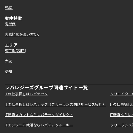
PMO
案件特徴
高単価
実務経験が浅い方OK
エリア
東京都(23区)
大阪
愛知
レバレジーズグループ関連サイト一覧
ITの仕事探しはレバテック
クリエイター
ITの仕事探しはレバテック（フリーランス向けサービス紹介）
ITの仕事探
IT転職スカウトならレバテックダイレクト
IT転職なら
ITエンジニア就活ならレバテックルーキー
フリーランス