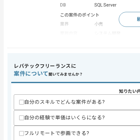
DB
SQL Server
この案件のポイント
業界
小売
業務内容
システム開発
特徴
長期プロジェクト
レバテックフリーランスに
求めるスキル
案件について
スキル
聞いてみませんか？
・SQL Server用いた開発経験
・物流業務経験
・上流フェーズ経験
知りたい
歓迎スキル
自分のスキルでどんな案件がある?
・Dr.Sumを用いた開発経験
自分の経験で単価はいくらになる?
スキルに不安がある方へ
上記に似た経験やスキルをお持ちであれば申
フルリモートで参画できる?