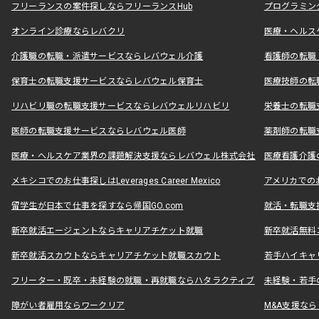
フリーランスの案件探しならフリーランスHub
プログラミン
オンライン診療ならレバクリ
医療・ヘルス
介護職の転職・派遣サービスならレバウェル介護
看護師の転職
保育士の転職支援サービスならレバウェル保育士
医療技師の転
リハビリ職の転職支援サービスならレバウェルリハビリ
栄養士の転職
医師の転職支援サービスならレバウェル医師
薬剤師の転職
医療・ヘルスケア業界の課題解決支援ならレバウェル株式会社
医療看護介護の
メキシコでのお仕事探しはLeverages Career Mexico
アメリカでのお仕事
留学生が日本で仕事を探すなら帰国GO.com
就活・転職支
新卒就活エージェントならキャリアチケット就職
新卒就活無料
新卒就活スカウトならキャリアチケット就職スカウト
若手ハイキャ
フリーター・既卒・未経験の就職・再就職ならハタラクティブ
未経験・若手
障がい者雇用ならワークリア
M&A支援な