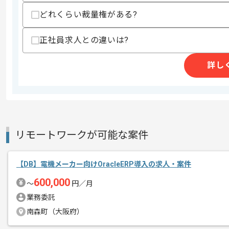
どれくらい裁量権がある?
商談回数
1回
その他募集要項
募集人数
3人
正社員求人との違いは?
作業開始日
2025/04/01
詳し
レバテックから参画実績がある企業の案
エージェントからのコ
スマートメータ通信端末の開発に携わっ
メント
リモートワークが可能な案件
組み込み系の開発経験を積んでいきたい
週5日常駐での作業を想定しております
【DB】電機メーカー向けOracleERP導入の求人・案件
600,000
〜
円／月
業務委託
南森町（大阪府）