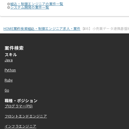
組込・制御エンジニアの案件一覧
システム開発の案件一覧
HOME
案件検索
組込・制御エンジニア求人・案件
【DB】小売業データ連携基盤
案件検索
スキル
Java
Python
Ruby
Go
職種・ポジション
プログラマー(PG)
フロントエンドエンジニア
インフラエンジニア