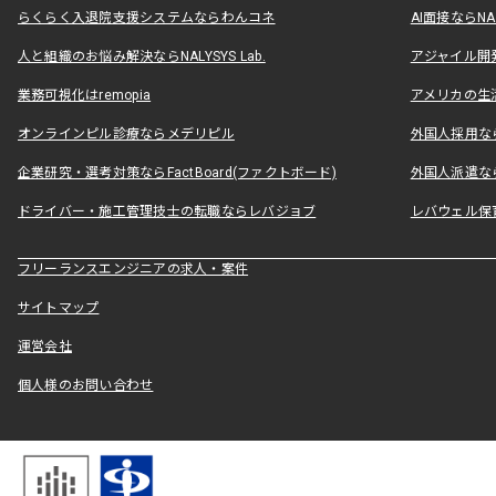
らくらく入退院支援システムならわんコネ
AI面接ならNAL
人と組織のお悩み解決ならNALYSYS Lab.
アジャイル開発なら
業務可視化はremopia
アメリカの生活
オンラインピル診療ならメデリピル
外国人採用ならLe
企業研究・選考対策ならFactBoard(ファクトボード)
外国人派遣なら
ドライバー・施工管理技士の転職ならレバジョブ
レバウェル保
フリーランスエンジニアの求人・案件
サイトマップ
運営会社
個人様のお問い合わせ