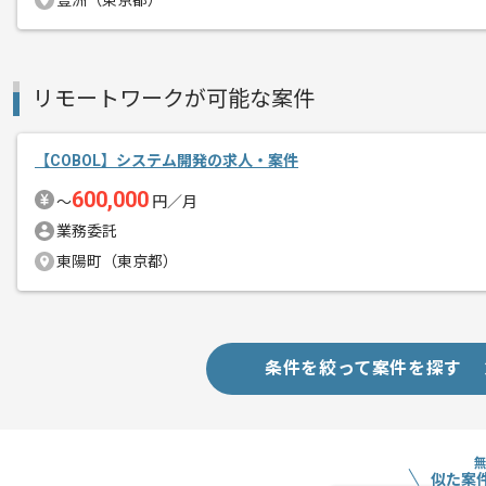
豊洲（東京都）
リモートワークが可能な案件
【COBOL】システム開発の求人・案件
600,000
〜
円／月
業務委託
東陽町（東京都）
条件を絞って案件を探す
似た案