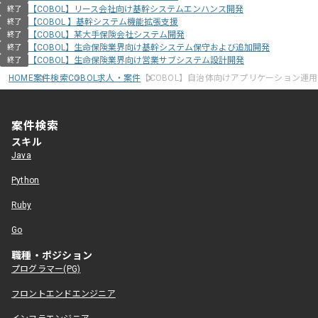
【COBOL】リース会社向け基幹システムエンハンス開発
終了
【COBOL 】基幹システム機能拡張支援
終了
【COBOL】某大手保険会社システム開発
終了
【COBOL】生命保険業界向け基幹システム保守および追加開発
終了
【COBOL】生命保険業界向け営業サブシステム設計開発
終了
HOME
案件検索
COBOL求人・案件
【COBOL】自治体向けアプリケーション運
案件検索
スキル
Java
Python
Ruby
Go
職種・ポジション
プログラマー(PG)
フロントエンドエンジニア