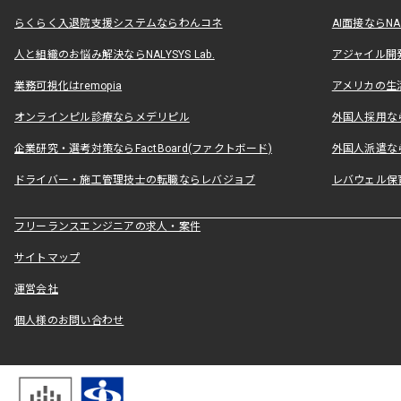
らくらく入退院支援システムならわんコネ
AI面接ならNAL
人と組織のお悩み解決ならNALYSYS Lab.
アジャイル開発なら
業務可視化はremopia
アメリカの生活
オンラインピル診療ならメデリピル
外国人採用ならLe
企業研究・選考対策ならFactBoard(ファクトボード)
外国人派遣なら
ドライバー・施工管理技士の転職ならレバジョブ
レバウェル保
フリーランスエンジニアの求人・案件
サイトマップ
運営会社
個人様のお問い合わせ