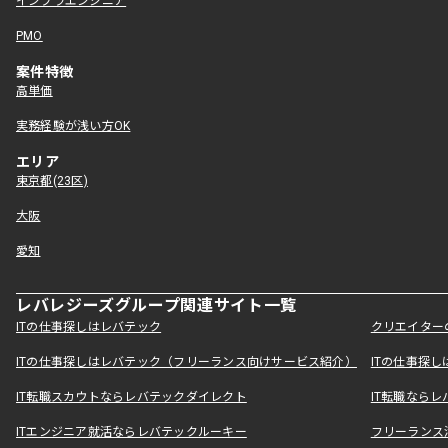
インフラエンジニア
PMO
案件特徴
高単価
実務経験が浅い方OK
エリア
東京都(23区)
大阪
愛知
レバレジーズグループ関連サイト一覧
ITの仕事探しはレバテック
クリエイター
ITの仕事探しはレバテック（フリーランス向けサービス紹介）
ITの仕事探
IT転職スカウトならレバテックダイレクト
IT転職なら
ITエンジニア就活ならレバテックルーキー
フリーランス