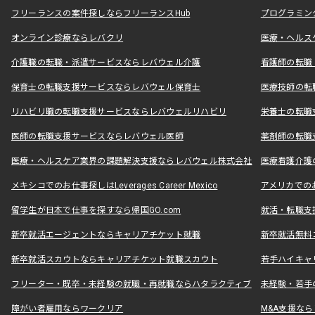
フリーランスの案件探しならフリーランスHub
プログラミン
オンライン診療ならレバクリ
医療・ヘルス
介護職の転職・派遣サービスならレバウェル介護
看護師の転職
保育士の転職支援サービスならレバウェル保育士
医療技師の転
リハビリ職の転職支援サービスならレバウェルリハビリ
栄養士の転職
医師の転職支援サービスならレバウェル医師
薬剤師の転職
医療・ヘルスケア業界の課題解決支援ならレバウェル株式会社
医療看護介護の
メキシコでのお仕事探しはLeverages Career Mexico
アメリカでのお仕事
留学生が日本で仕事を探すなら帰国GO.com
就活・転職支
新卒就活エージェントならキャリアチケット就職
新卒就活無料
新卒就活スカウトならキャリアチケット就職スカウト
若手ハイキャ
フリーター・既卒・未経験の就職・再就職ならハタラクティブ
未経験・若手
障がい者雇用ならワークリア
M&A支援な