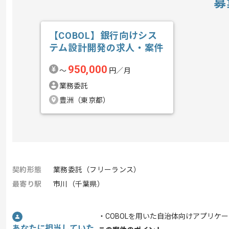
募
【COBOL】銀行向けシス
テム設計開発の求人・案件
950,000
〜
円／月
業務委託
豊洲（東京都）
契約形態
業務委託（フリーランス）
最寄り駅
市川（千葉県）
・COBOLを用いた自治体向けアプリケ
あなたに担当していた