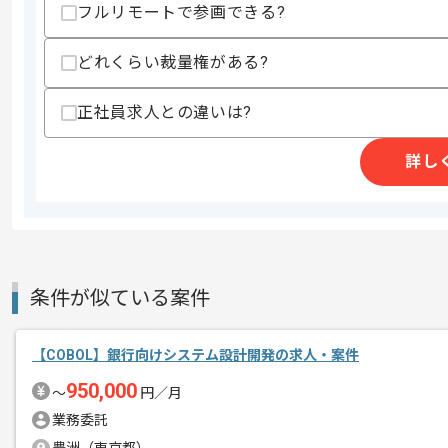
コンピュータソフトウェアを中核技術と
フルリモートで参画できる?
エージェントからのコ
今回は、自治体向けアプリケーション運
メント
どれくらい裁量権がある?
COBOLを用いた開発経験をお持ちの方
正社員求人との違いは?
基本的には常駐での作業を見込んでおり
チームでの開発が得意な方にマッチしま
詳し
プロジェクトは長期を想定しており、
中長期的に腰をすえての
参画を希望される方にはお勧めの案件と
条件が似ている案件
【COBOL】銀行向けシステム設計開発の求人・案件
950,000
〜
円／月
業務委託