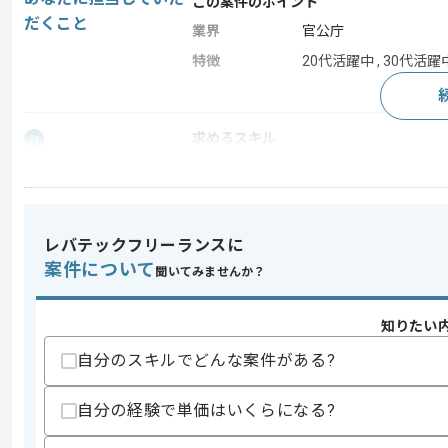
この案件のポイント
だくこと
業界
官公庁
特徴
20代活躍中 , 30代活躍中
求めるスキル
スキル
・COBOLを用いた開発経験
スキルに不安がある方へ
上記に似た経験やスキルをお持ちであれば申
レバテックフリーランスに
案件について
聞いてみませんか？
商談回数
1回
知りたい
その他募集要項
募集人数
1人
自分のスキルでどんな案件がある?
作業開始日
2024/11/06
自分の経験で単価はいくらになる?