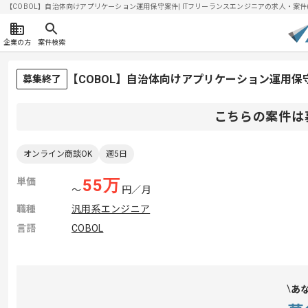
【COBOL】自治体向けアプリケーション運用保守案件| ITフリーランスエンジニアの求人・案件(202
企業の方
案件検索
【COBOL】自治体向けアプリケーション運用
募集終了
こちらの案件は
オンライン商談OK
週5日
単価
55
万
〜
円／月
職種
汎用系エンジニア
言語
COBOL
あ