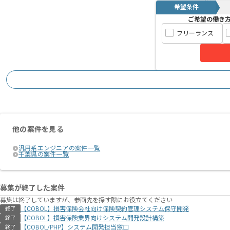
希望条件
ご希望の働き
フリーランス
他の案件を見る
汎用系エンジニアの案件一覧
千葉県の案件一覧
募集が終了した案件
募集は終了していますが、参画先を探す際にお役立てください
【COBOL】損害保険会社向け保険契約管理システム保守開発
終了
【COBOL】損害保険業界向けシステム開発設計構築
終了
【COBOL/PHP】システム開発担当窓口
終了