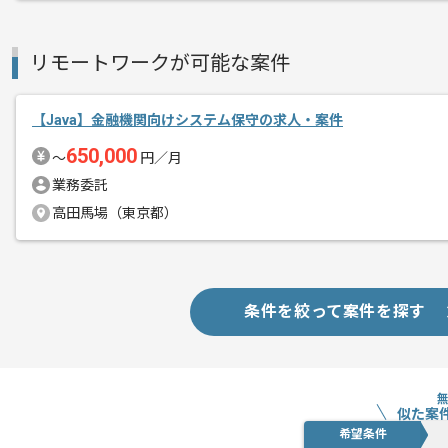
リモートワークが可能な案件
【Java】金融機関向けシステム保守の求人・案件
650,000
〜
円／月
業務委託
高田馬場（東京都）
条件を絞って案件を探す
似た案
希望条件