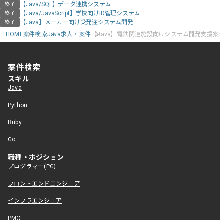
【Java/SQL】データ連携システム
終了
【Java/JavaScript】学校向けID管理システム
終了
【Java】メーカー向け受発注システム開発
終了
HOME
案件検索
Java求人・案件
【Java】電鉄関連施設向けシステム開発支援案
案件検索
スキル
Java
Python
Ruby
Go
職種・ポジション
プログラマー(PG)
フロントエンドエンジニア
インフラエンジニア
PMO