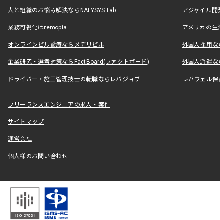
人と組織のお悩み解決ならNALYSYS Lab.
アジャイル開発なら
業務可視化はremopia
アメリカの生活
オンラインピル診療ならメデリピル
外国人採用ならLe
企業研究・選考対策ならFactBoard(ファクトボード)
外国人派遣なら
ドライバー・施工管理技士の転職ならレバジョブ
レバウェル保
フリーランスエンジニアの求人・案件
サイトマップ
運営会社
個人様のお問い合わせ