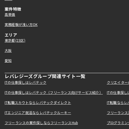
案件特徴
高単価
実務経験が浅い方OK
エリア
東京都(23区)
大阪
愛知
レバレジーズグループ関連サイト一覧
ITの仕事探しはレバテック
クリエイター
ITの仕事探しはレバテック（フリーランス向けサービス紹介）
ITの仕事探
IT転職スカウトならレバテックダイレクト
IT転職なら
ITエンジニア就活ならレバテックルーキー
フリーランス
フリーランスの案件探しならフリーランスHub
プログラミン