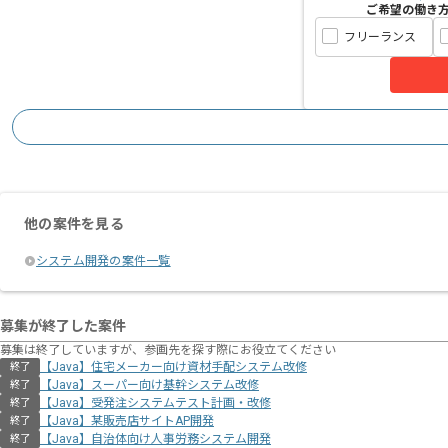
ご希望の働き
フリーランス
他の案件を見る
システム開発の案件一覧
募集が終了した案件
募集は終了していますが、参画先を探す際にお役立てください
【Java】住宅メーカー向け資材⼿配システム改修
終了
【Java】スーパー向け基幹システム改修
終了
【Java】受発注システムテスト計画・改修
終了
【Java】某販売店サイトAP開発
終了
【Java】自治体向け人事労務システム開発
終了