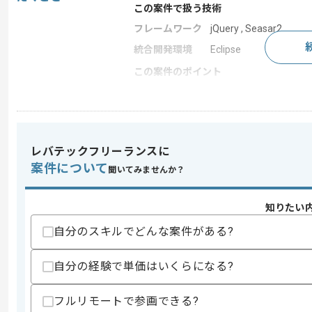
この案件で扱う技術
フレームワーク
jQuery , Seasar2
統合開発環境
Eclipse
この案件のポイント
業務内容
システム開発
特徴
参画実績あり , 長期プ
レバテックフリーランスに
案件について
求めるスキル
聞いてみませんか？
スキル
・Javaを用いた開発経験2年以上
知りたい
スキルに不安がある方へ
上記に似た経験やスキルをお持ちであれば申
自分のスキルでどんな案件がある?
自分の経験で単価はいくらになる?
精算条件
有
フルリモートで参画できる?
精算・お支払い
精算基準時間
150時間〜180時間