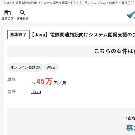
【Java】電鉄関連施設向けシステム開発支援案件| ITフリーランスエンジニアの求人・案件(2026/
企業の方
案件検索
【Java】電鉄関連施設向けシステム開発支援の
募集終了
こちらの案件は
オンライン商談OK
週5日
単価
45
万
〜
円／月
言語
Java
あ
募