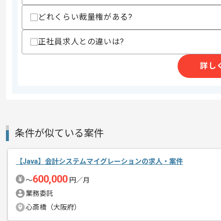
支払いサイト
15日
どれくらい裁量権がある?
正社員求人との違いは?
商談回数
1回
詳し
その他募集要項
募集人数
1人
作業開始日
2024/12/01
週5日常駐での作業を想定しております
条件が似ている案件
エージェントからのコ
メント
レバテックでの実績が多数ある企業の案
【Java】会計システムマイグレーションの求人・案件
複数案件を保有している企業ですので、
600,000
〜
円／月
ご経験と実績に応じてスライド案件のご
業務委託
スキルアップされたい方、長期的に参画
心斎橋（大阪府）