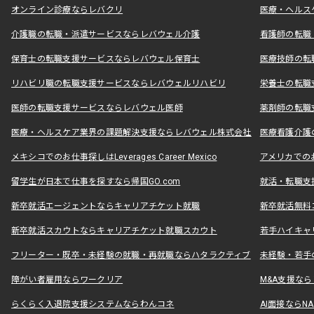
オンライン診療ならレバクリ
医療・ヘルス
介護職の転職・派遣サービスならレバウェル介護
看護師の転職
保育士の転職支援サービスならレバウェル保育士
医療技師の転
リハビリ職の転職支援サービスならレバウェルリハビリ
栄養士の転職
医師の転職支援サービスならレバウェル医師
薬剤師の転職
医療・ヘルスケア業界の課題解決支援ならレバウェル株式会社
医療看護介護の
メキシコでのお仕事探しはLeverages Career Mexico
アメリカでのお仕事
留学生が日本で仕事を探すなら帰国GO.com
就活・転職支
新卒就活エージェントならキャリアチケット就職
新卒就活無料
新卒就活スカウトならキャリアチケット就職スカウト
若手ハイキャ
フリーター・既卒・未経験の就職・再就職ならハタラクティブ
未経験・若手
障がい者雇用ならワークリア
M&A支援な
らくらく入退院支援システムならわんコネ
AI面接ならNAL