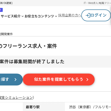
8/06更新)
IT・Web求人/転職
フリ
！
ログイン
採用企業の方へ
サービス紹介
お役立ちコンテンツ
基盤開発案件
発のフリーランス求人・案件
案件は募集期間が終了しました
を探す
似た案件を提案してもらう
収支シミュレーション
）
最寄り駅
渋谷（東京都）/フルリモ