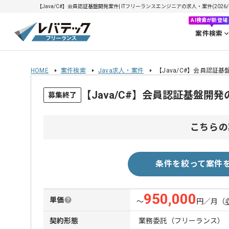
【Java/C#】会員認証基盤開発案件| ITフリーランスエンジニアの求人・案件(2026/0
AI検索が新登場
案件検索
HOME
案件検索
Java求人・案件
【Java/C#】会員認証
【Java/C#】会員認証基盤開
募集終了
こちらの
条件を絞って案件
950,000
単価
〜
円／月
（
契約形態
業務委託（フリーランス）