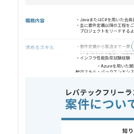
・JavaまたはC#を用いた会
職務内容
・主に要件定義以降の工程を
プロジェクトをリードするよ
・要件定義から製造まで一貫し
求めるスキル
・C#またはJavaを用いた開発
・インフラ性能負荷試験経験
・Azureを用いた
・バックエンドシ
歓迎スキル
・コンテナの知見
※上記に似た経験やスキルをお持ち
レバテックフリーラ
案件につい
業務内容
新規開発
この案件のポイント
担当領域/システム
基幹業務
特徴
参画実績あり
知り