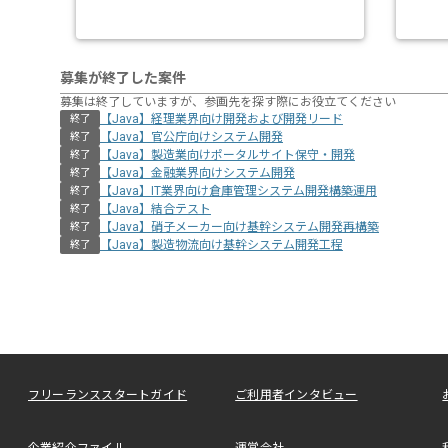
募集が終了した案件
募集は終了していますが、参画先を探す際にお役立てください
【Java】経理業界向け開発および開発リード
終了
【Java】官公庁向けシステム開発
終了
【Java】製造業向けポータルサイト保守・開発
終了
【Java】金融業界向けシステム開発
終了
【Java】IT業界向け倉庫管理システム開発構築運用
終了
【Java】結合テスト
終了
【Java】硝子メーカー向け基幹システム開発再構築
終了
【Java】製造物流向け基幹システム開発工程
終了
フリーランススタートガイド
ご利用者インタビュー