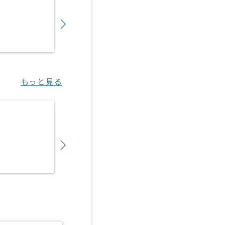
550,000
〜
円／月
業務委託
錦糸町（東京都）
もっと見る
【Java/Vue.js】官公庁向け医療系システム
550,000
〜
円／月
業務委託
新橋（東京都）