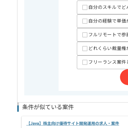
担当者より
自分のスキルでど
JavaやC#での開発経験やプロジェクトリードの経験
複数案件を保有している企業ですので、
自分の経験で単価
ご経験と実績に応じてスライド案件のご提案も差し上
新しいアイディアや技術を積極的に導入し、
フルリモートで参
経験豊富なエンジニアと成長が出来る環境でございま
スキルアップされたい方、長期的に参画されたい方に
どれくらい裁量権
フリーランス案件
条件が似ている案件
【Java】株主向け優待サイト開発運用の求人・案件