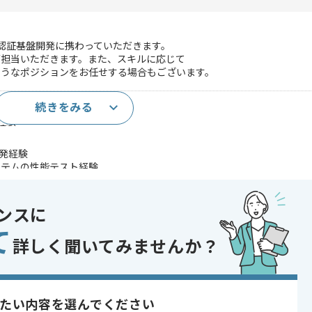
員認証基盤開発に携わっていただきます。
ご担当いただきます。また、スキルに応じて
うなポジションをお任せする場合もございます。
続きをみる
た開発経験(5年以上)
経験
開発経験
ステムの性能テスト経験
であれば申し込み可能なケースもございます！まずはお気軽にご相談ください！
ンスに
て
詳しく聞いてみませんか？
システム
 , 20代活躍中 , 30代活躍中 , 長期プロジェクト , 40代活躍中 , LAMP , 
たい内容を選んでください