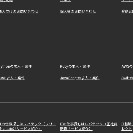
利用規約
ヘルプ
サイト
法人向けのお問い合わせ
個人様のお問い合わせ
登録者
Pythonの求人・案件
Rubyの求人・案件
AWS
C#の求人・案件
JavaScriptの求人・案件
Swif
ITの仕事探しはレバテック（フリー
ITの仕事探しはレバテック（正社員
IT転
ランス向けサービス紹介）
転職サービス紹介）
レクト