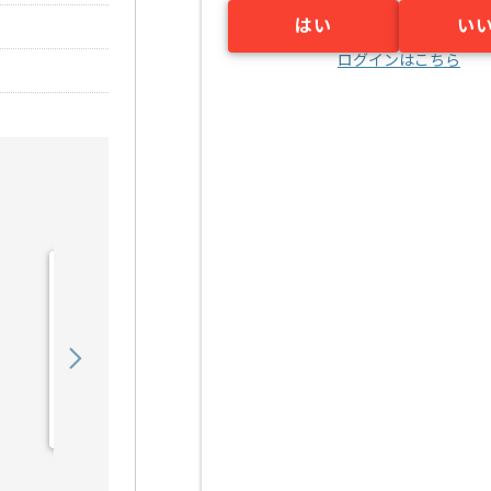
はい
い
ログインはこちら
【Java】建設業向け販売
管理システム開発の求人・
案件
550,000
〜
円／月
業務委託
錦糸町（東京都）