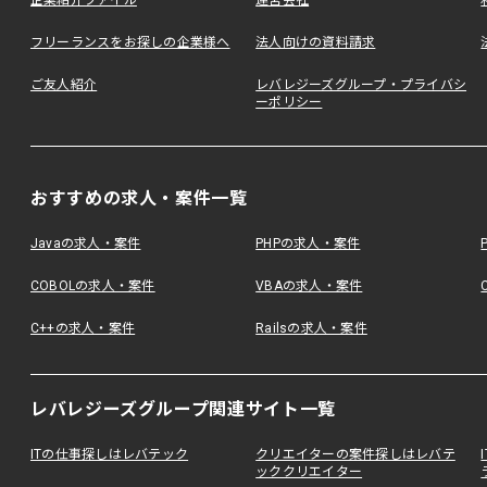
企業紹介ファイル
運営会社
フリーランスをお探しの企業様へ
法人向けの資料請求
ご友人紹介
レバレジーズグループ・プライバシ
ーポリシー
おすすめの求人・案件一覧
Javaの求人・案件
PHPの求人・案件
COBOLの求人・案件
VBAの求人・案件
C++の求人・案件
Railsの求人・案件
レバレジーズグループ関連サイト一覧
ITの仕事探しはレバテック
クリエイターの案件探しはレバテ
ッククリエイター