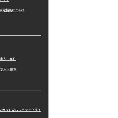
マップ
限定機能について
の求人・案件
tの求人・案件
職スカウトならレバテックダイ