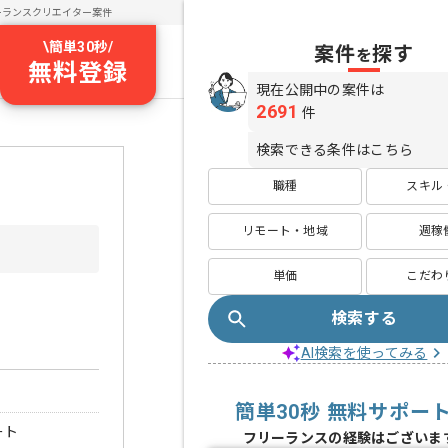
ーランスクリエイター案件
\
簡単30秒
/
案件
探す
を
無料登録
現在公開中の案件は
2691
件
検索できる条件はこちら
職種
スキル
リモート・地域
週稼
単価
こだわ
検索する
AI検索を使ってみる
簡単30秒 無料サポー
ート
フリーランスの経験はございま