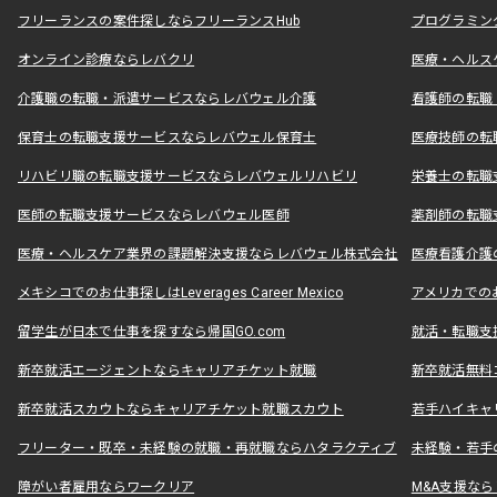
フリーランスの案件探しならフリーランスHub
プログラミン
オンライン診療ならレバクリ
医療・ヘルス
介護職の転職・派遣サービスならレバウェル介護
看護師の転職
保育士の転職支援サービスならレバウェル保育士
医療技師の転
リハビリ職の転職支援サービスならレバウェルリハビリ
栄養士の転職
医師の転職支援サービスならレバウェル医師
薬剤師の転職
医療・ヘルスケア業界の課題解決支援ならレバウェル株式会社
医療看護介護の
メキシコでのお仕事探しはLeverages Career Mexico
アメリカでのお仕事
留学生が日本で仕事を探すなら帰国GO.com
就活・転職支
新卒就活エージェントならキャリアチケット就職
新卒就活無料
新卒就活スカウトならキャリアチケット就職スカウト
若手ハイキャ
フリーター・既卒・未経験の就職・再就職ならハタラクティブ
未経験・若手
障がい者雇用ならワークリア
M&A支援な