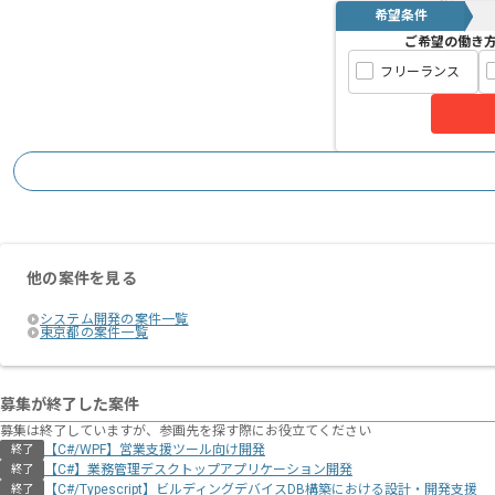
希望条件
ご希望の働き
フリーランス
他の案件を見る
システム開発の案件一覧
東京都の案件一覧
募集が終了した案件
募集は終了していますが、参画先を探す際にお役立てください
【C#/WPF】営業支援ツール向け開発
終了
【C#】業務管理デスクトップアプリケーション開発
終了
【C#/Typescript】ビルディングデバイスDB構築における設計・開発支援
終了