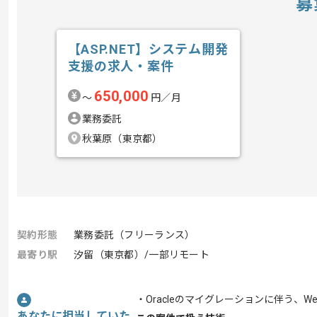
募
【ASP.NET】システム開発
支援の求人・案件
650,000
〜
円／月
業務委託
秋葉原（東京都）
契約形態
業務委託（フリーランス）
最寄り駅
汐留（東京都）/一部リモート
・Oracleのマイグレーションに伴う
あなたに担当していた