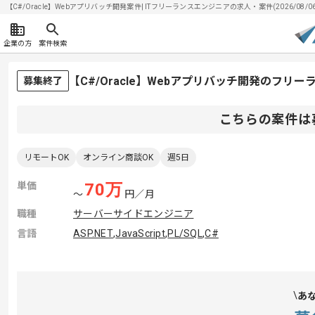
【C#/Oracle】Webアプリバッチ開発案件| ITフリーランスエンジニアの求人・案件(2026/08/0
企業の方
案件検索
【C#/Oracle】Webアプリバッチ開発のフリ
募集終了
こちらの案件は
リモートOK
オンライン商談OK
週5日
単価
70
万
〜
円／月
職種
サーバーサイドエンジニア
言語
ASP.NET
,
JavaScript
,
PL/SQL
,
C#
あ