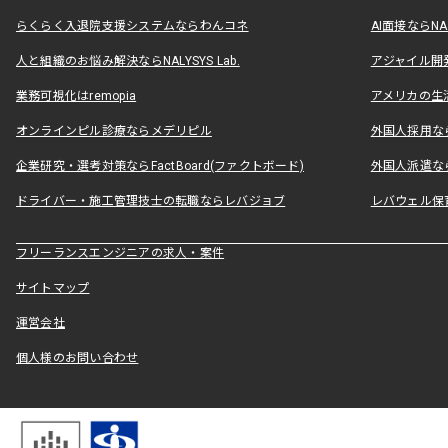
らくらく入退院支援システムならわんコネ
AI面接ならNAL
人と組織のお悩み解決ならNALYSYS Lab.
アジャイル開発なら
業務可視化はremopia
アメリカの生活
オンラインピル診療ならメデリピル
外国人採用ならLe
企業研究・選考対策ならFactBoard(ファクトボード)
外国人派遣なら
ドライバー・施工管理技士の転職ならレバジョブ
レバウェル保
フリーランスエンジニアの求人・案件
サイトマップ
運営会社
個人様のお問い合わせ