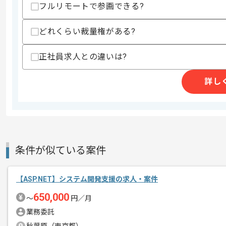
フルリモートで参画できる?
精算条件
有
どれくらい裁量権がある?
精算・お支払い
精算基準時間
140時間〜180時間
支払いサイト
15日
正社員求人との違いは?
詳し
商談回数
1回
その他募集要項
募集人数
1人
作業開始日
2025/01/06
条件が似ている案件
レバテックでの実績がある企業の案件で
エージェントからのコ
【ASP.NET】システム開発支援の求人・案件
メント
C#での開発経験を活かすことができま
650,000
〜
円／月
複数案件を保有している企業ですので、
業務委託
ご経験と実績に応じてスライド案件のご