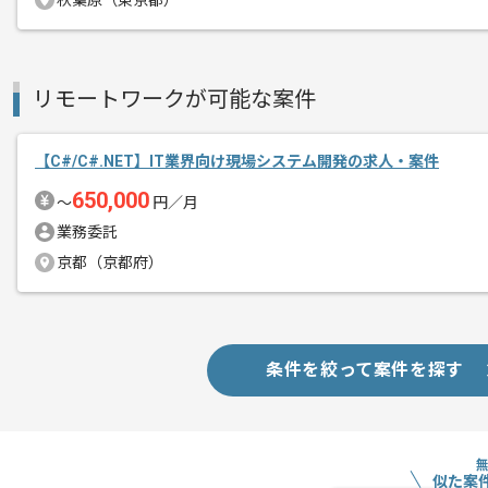
秋葉原（東京都）
新しいアイディアや技術を積極的に導入
経験豊富なエンジニアと成長が出来る環
スキルアップされたい方、長期的に参画
リモートワークが可能な案件
基本的には一部リモート作業を見込んで
【C#/C#.NET】IT業界向け現場システム開発の求人・案件
650,000
〜
円／月
業務委託
京都（京都府）
条件を絞って案件を探す
似た案