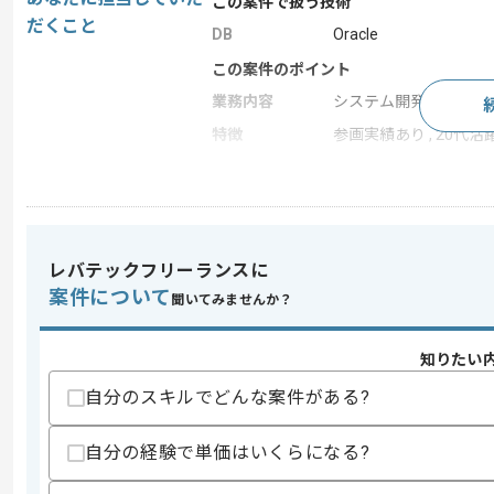
この案件で扱う技術
だくこと
DB
Oracle
この案件のポイント
業務内容
システム開発 , マイグ
特徴
参画実績あり , 20代活躍
求めるスキル
スキル
・下記でのWebアプリの開発と改修経験
レバテックフリーランスに
-C#、PL/SQL、ASP.NET、JavaScript
・Oracleの開発経験(PL/SQL)
案件について
聞いてみませんか？
歓迎スキル
・Oracleのマイグレーション経験
知りたい
・システムの保守経験
自分のスキルでどんな案件がある?
スキルに不安がある方へ
上記に似た経験やスキルをお持ちであれば申
自分の経験で単価はいくらになる?