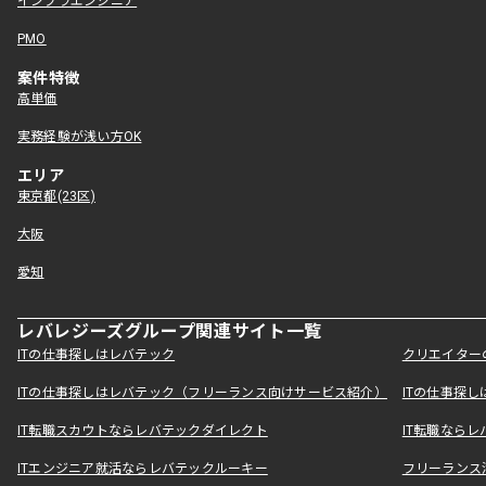
インフラエンジニア
PMO
案件特徴
高単価
実務経験が浅い方OK
エリア
東京都(23区)
大阪
愛知
レバレジーズグループ関連サイト一覧
ITの仕事探しはレバテック
クリエイター
ITの仕事探しはレバテック（フリーランス向けサービス紹介）
ITの仕事探
IT転職スカウトならレバテックダイレクト
IT転職なら
ITエンジニア就活ならレバテックルーキー
フリーランス